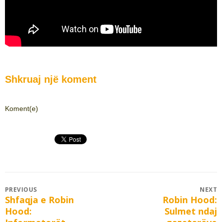
Shkruaj një koment
Koment(e)
Post
PREVIOUS
NEXT
Shfaqja e Robin
Robin Hood:
Previous
Next
navigation
Hood:
Sulmet ndaj
post:
post: