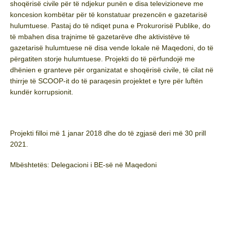
shoqërisë civile për të ndjekur punën e disa televizioneve me
koncesion kombëtar për të konstatuar prezencën e gazetarisë
hulumtuese. Pastaj do të ndiqet puna e Prokurorisë Publike, do
të mbahen disa trajnime të gazetarëve dhe aktivistëve të
gazetarisë hulumtuese në disa vende lokale në Maqedoni, do të
përgatiten storje hulumtuese. Projekti do të përfundojë me
dhënien e granteve për organizatat e shoqërisë civile, të cilat në
thirrje të SCOOP-it do të paraqesin projektet e tyre për luftën
kundër korrupsionit.
Projekti filloi më 1 janar 2018 dhe do të zgjasë deri më 30 prill
2021.
Mbështetës: Delegacioni i BE-së në Maqedoni