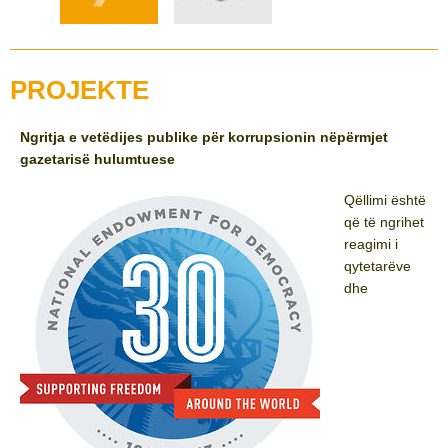
PROJEKTE
Ngritja e vetëdijes publike për korrupsionin nëpërmjet
gazetarisë hulumtuese
Qëllimi është
që të ngrihet
reagimi i
qytetarëve
dhe