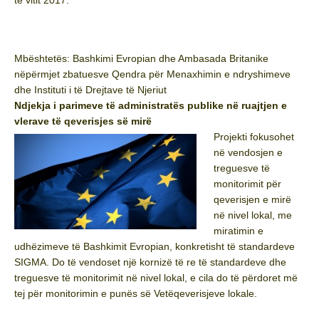
Mbështetës: Bashkimi Evropian dhe Ambasada Britanike
nëpërmjet zbatuesve Qendra për Menaxhimin e ndryshimeve
dhe Instituti i të Drejtave të Njeriut
Ndjekja i parimeve të administratës publike në ruajtjen e
vlerave të qeverisjes së mirë
Projekti fokusohet
në vendosjen e
treguesve të
monitorimit për
qeverisjen e mirë
në nivel lokal, me
miratimin e
udhëzimeve të Bashkimit Evropian, konkretisht të standardeve
SIGMA. Do të vendoset një kornizë të re të standardeve dhe
treguesve të monitorimit në nivel lokal, e cila do të përdoret më
tej për monitorimin e punës së Vetëqeverisjeve lokale.