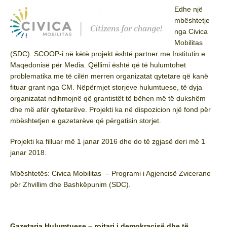
Edhe një
mbështetje
nga Civica
Mobilitas
(SDC). SCOOP-i në këtë projekt është partner me Institutin e
Maqedonisë për Media. Qëllimi është që të hulumtohet
problematika me të cilën merren organizatat qytetare që kanë
fituar grant nga CM. Nëpërmjet storjeve hulumtuese, të dyja
organizatat ndihmojnë që grantistët të bëhen më të dukshëm
dhe më afër qytetarëve. Projekti ka në dispozicion një fond për
mbështetjen e gazetarëve që përgatisin storjet.
Projekti ka filluar më 1 janar 2016 dhe do të zgjasë deri më 1
janar 2018.
Mbështetës: Civica Mobilitas – Programi i Agjencisë Zvicerane
për Zhvillim dhe Bashkëpunim (SDC).
Gazetaria Hulumtuese – rojtari i demokracisë dhe të