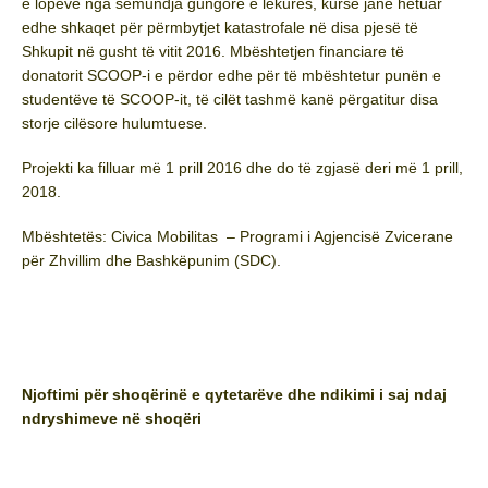
e lopëve nga sëmundja gungore e lëkurës, kurse janë hetuar
edhe shkaqet për përmbytjet katastrofale në disa pjesë të
Shkupit në gusht të vitit 2016. Mbështetjen financiare të
donatorit SCOOP-i e përdor edhe për të mbështetur punën e
studentëve të SCOOP-it, të cilët tashmë kanë përgatitur disa
storje cilësore hulumtuese.
Projekti ka filluar më 1 prill 2016 dhe do të zgjasë deri më 1 prill,
2018.
Mbështetës: Civica Mobilitas – Programi i Agjencisë Zvicerane
për Zhvillim dhe Bashkëpunim (SDC).
Njoftimi për shoqërinë e qytetarëve dhe ndikimi i saj ndaj
ndryshimeve në shoqëri