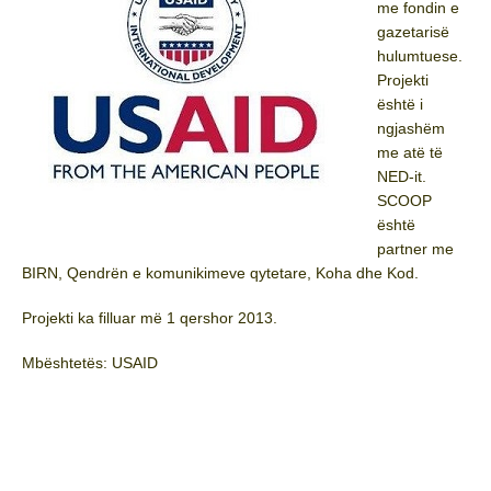
me fondin e
gazetarisë
hulumtuese.
Projekti
është i
ngjashëm
me atë të
NED-it.
SCOOP
është
partner me
BIRN, Qendrën e komunikimeve qytetare, Koha dhe Kod.
Projekti ka filluar më 1 qershor 2013.
Mbështetës: USAID