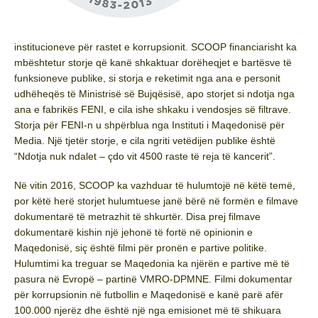
institucioneve për rastet e korrupsionit. SCOOP financiarisht ka
mbështetur storje që kanë shkaktuar dorëheqjet e bartësve të
funksioneve publike, si storja e reketimit nga ana e personit
udhëheqës të Ministrisë së Bujqësisë, apo storjet si ndotja nga
ana e fabrikës FENI, e cila ishe shkaku i vendosjes së filtrave.
Storja për FENI-n u shpërblua nga Instituti i Maqedonisë për
Media. Një tjetër storje, e cila ngriti vetëdijen publike është
“Ndotja nuk ndalet – çdo vit 4500 raste të reja të kancerit”.
Në vitin 2016, SCOOP ka vazhduar të hulumtojë në këtë temë,
por këtë herë storjet hulumtuese janë bërë në formën e filmave
dokumentarë të metrazhit të shkurtër. Disa prej filmave
dokumentarë kishin një jehonë të fortë në opinionin e
Maqedonisë, siç është filmi për pronën e partive politike.
Hulumtimi ka treguar se Maqedonia ka njërën e partive më të
pasura në Evropë – partinë VMRO-DPMNE. Filmi dokumentar
për korrupsionin në futbollin e Maqedonisë e kanë parë afër
100.000 njerëz dhe është një nga emisionet më të shikuara