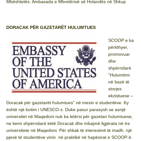
Mbështetës: Ambasada e Mbretërisë së Holandës në Shkup
DORACAK PËR GAZETARËT HULUMTUES
SCOOP e ka
përkthyer,
promovuar
dhe
shpërndarë
“Hulumtimi
në bazë të
storjes
ekzistuese –
Doracak për gazetarët hulumtues” në mesin e studentëve. Ky
është një botim i UNESCO-s. Duke pasur parasysh se asnjë
universitet në Maqedoni nuk ka letërsi për gazetari hulumtuese,
ne kemi shpërndarë këtë Doracak dhe mbajmë ligjërata në tre
universitete në Maqedoni. Për shkak të interesimit të madh, një
pjesë të studentëve vinin në praktikë në hapësirat e SCOOP-it.