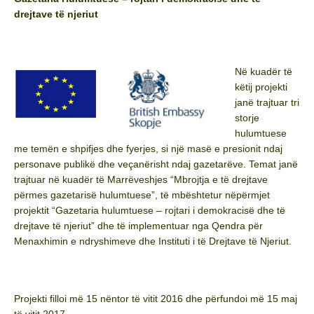
drejtave të njeriut
Në kuadër të
këtij projekti
janë trajtuar tri
storje
hulumtuese
me temën e shpifjes dhe fyerjes, si një masë e presionit ndaj
personave publikë dhe veçanërisht ndaj gazetarëve. Temat janë
trajtuar në kuadër të Marrëveshjes “Mbrojtja e të drejtave
përmes gazetarisë hulumtuese”, të mbështetur nëpërmjet
projektit “Gazetaria hulumtuese – rojtari i demokracisë dhe të
drejtave të njeriut” dhe të implementuar nga Qendra për
Menaxhimin e ndryshimeve dhe Instituti i të Drejtave të Njeriut.
Projekti filloi më 15 nëntor të vitit 2016 dhe përfundoi më 15 maj
të vitit 2017.