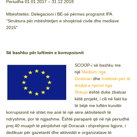
Periudha 01.01.2017 – 31.12.2018
Mbështetës: Delegacioni i BE-së përmes programit IPA
“Struktura për mbështetjen e shoqërisë civile dhe mediave
2015″
Së bashku për luftimin e korrupsionit
SCOOP-i së bashku me
një
Medium nga
Gostivari
dhe
Institutin për të
drejtat e njeriut nga
Shkupi
është duke zbatuar
këtë projekt, i cili në fakt ka
të bëjë me luftën kundër
korrupsionit në shtet me anë të një sëre aktivitetesh të
ndryshme, por të ngjashme. Është paraparë që në një periudhë
prej 40 muajsh të përpilohet një Doracak i shprehjeve ligjore, i
dedikuar për gazetarët dhe aktivistët e organizatave të