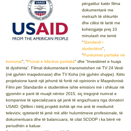
përgatitur katër filma
dokumentarë me
metrazh të shkurtër
dhe cilësi të lartë me
kohëzgjatje prej 10
minutash me temë
“
Standardi i
studentëve
“,
“
Punësimet partiake në
komunat
“, “
Pronat e liderëve partiakë
” dhe “Investimet e huaja
të dyshimta”. Filmat dokumentarë transmetohen në TV 24 Vesti
(në gjuhën maqedonase) dhe TV Koha (në gjuhën shqipe). Këto
projeksione kanë një jehonë të fortë në opinionin e Maqedonisë.
Filmi për Standardin e studentëve ishte emisioni më i shikuar në
gjysmën e parë të muajit nëntor 2015, siç tregojnë numrat e
kompanive të specializuara që janë të angazhuara nga donatori
USAID. Qëllimi i këtij projekti është që me anë të mediumit
televiziv, qytetarët të jenë më afër hulumtimeve profesionale, të
dokumentuara dhe të balancuara, të cilat SCOOP i ka bërë në
periudhën e kaluar.