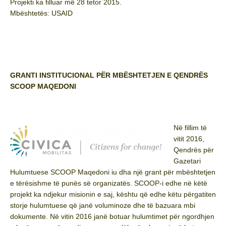
Projekti ka filluar më 28 tetor 2015.
Mbështetës: USAID
GRANTI INSTITUCIONAL PËR MBËSHTETJEN E QENDRËS
SCOOP MAQEDONI
Në fillim të
vitit 2016,
Qendrës për
Gazetari
Hulumtuese SCOOP Maqedoni iu dha një grant për mbështetjen
e tërësishme të punës së organizatës. SCOOP-i edhe në këtë
projekt ka ndjekur misionin e saj, kështu që edhe këtu përgatiten
storje hulumtuese që janë voluminoze dhe të bazuara mbi
dokumente. Në vitin 2016 janë botuar hulumtimet për ngordhjen