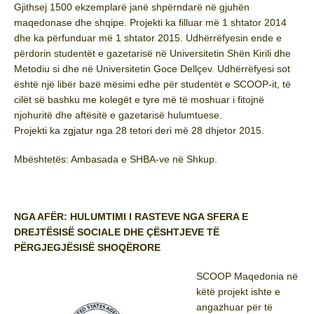
Gjithsej 1500 ekzemplarë janë shpërndarë në gjuhën
maqedonase dhe shqipe. Projekti ka filluar më 1 shtator 2014
dhe ka përfunduar më 1 shtator 2015. Udhërrëfyesin ende e
përdorin studentët e gazetarisë në Universitetin Shën Kirili dhe
Metodiu si dhe në Universitetin Goce Dellçev. Udhërrëfyesi sot
është një libër bazë mësimi edhe për studentët e SCOOP-it, të
cilët së bashku me kolegët e tyre më të moshuar i fitojnë
njohuritë dhe aftësitë e gazetarisë hulumtuese.
Projekti ka zgjatur nga 28 tetori deri më 28 dhjetor 2015.
Mbështetës: Ambasada e SHBA-ve në Shkup.
NGA AFËR: HULUMTIMI I RASTEVE NGA SFERA E
DREJTËSISË SOCIALE DHE ÇËSHTJEVE TË
PËRGJEGJËSISË SHOQËRORE
SCOOP Maqedonia në
këtë projekt ishte e
angazhuar për të