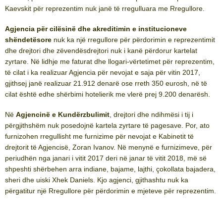
Kaevskit për reprezentim nuk janë të rregulluara me Rregullore.
Agjencia për cilësinë dhe akreditimin e institucioneve
shëndetësore
nuk ka një rregullore për përdorimin e reprezentimit
dhe drejtori dhe zëvendësdrejtori nuk i kanë përdorur kartelat
zyrtare. Në lidhje me faturat dhe llogari-vërtetimet për reprezentim,
të cilat i ka realizuar Agjencia për nevojat e saja për vitin 2017,
gjithsej janë realizuar 21.912 denarë ose rreth 350 eurosh, në të
cilat është edhe shërbimi hotelierik me vlerë prej 9.200 denarësh.
Në
Agjencinë e Kundërzbulimit
, drejtori dhe ndihmësi i tij i
përgjithshëm nuk posedojnë kartela zyrtare të pagesave. Por, ato
furnizohen rregullisht me furnizime për nevojat e Kabinetit të
drejtorit të Agjencisë, Zoran Ivanov. Në menynë e furnizimeve, për
periudhën nga janari i vitit 2017 deri në janar të vitit 2018, më së
shpeshti shërbehen arra indiane, bajame, lajthi, çokollata bajadera,
sheri dhe uiski Xhek Daniels. Kjo agjenci, gjithashtu nuk ka
përgatitur një Rregullore për përdorimin e mjeteve për reprezentim.