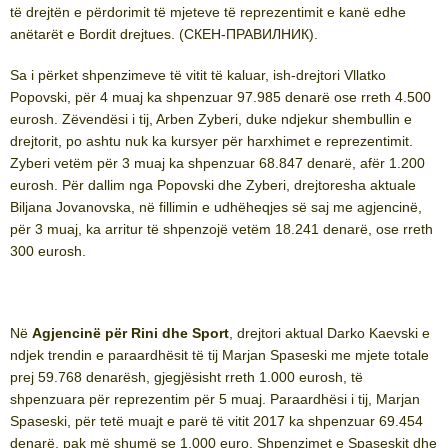
të drejtën e përdorimit të mjeteve të reprezentimit e kanë edhe
anëtarët e Bordit drejtues. (СКЕН-ПРАВИЛНИК).
Sa i përket shpenzimeve të vitit të kaluar, ish-drejtori Vllatko
Popovski, për 4 muaj ka shpenzuar 97.985 denarë ose rreth 4.500
eurosh. Zëvendësi i tij, Arben Zyberi, duke ndjekur shembullin e
drejtorit, po ashtu nuk ka kursyer për harxhimet e reprezentimit.
Zyberi vetëm për 3 muaj ka shpenzuar 68.847 denarë, afër 1.200
eurosh. Për dallim nga Popovski dhe Zyberi, drejtoresha aktuale
Biljana Jovanovska, në fillimin e udhëheqjes së saj me agjencinë,
për 3 muaj, ka arritur të shpenzojë vetëm 18.241 denarë, ose rreth
300 eurosh.
Në
Agjencinë për Rini dhe Sport
, drejtori aktual Darko Kaevski e
ndjek trendin e paraardhësit të tij Marjan Spaseski me mjete totale
prej 59.768 denarësh, gjegjësisht rreth 1.000 eurosh, të
shpenzuara për reprezentim për 5 muaj. Paraardhësi i tij, Marjan
Spaseski, për tetë muajt e parë të vitit 2017 ka shpenzuar 69.454
denarë, pak më shumë se 1.000 euro. Shpenzimet e Spaseskit dhe