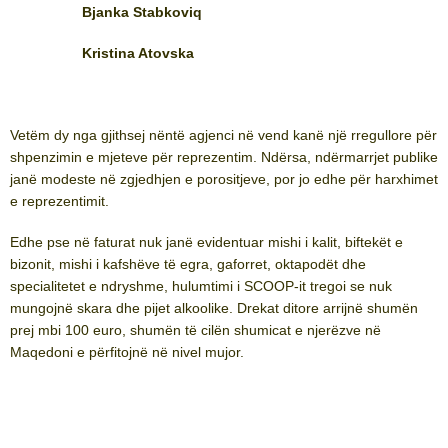
Bjanka Stabkoviq
Kristina Atovska
Vetëm dy nga gjithsej nëntë agjenci në vend kanë një rregullore për
shpenzimin e mjeteve për reprezentim. Ndërsa, ndërmarrjet publike
janë modeste në zgjedhjen e porositjeve, por jo edhe për harxhimet
e reprezentimit.
Edhe pse në faturat nuk janë evidentuar mishi i kalit, biftekët e
bizonit, mishi i kafshëve të egra, gaforret, oktapodët dhe
specialitetet e ndryshme, hulumtimi i SCOOP-it tregoi se nuk
mungojnë skara dhe pijet alkoolike. Drekat ditore arrijnë shumën
prej mbi 100 euro, shumën të cilën shumicat e njerëzve në
Maqedoni e përfitojnë në nivel mujor.