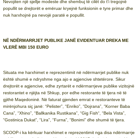
Nevojiten një sjellje modeste dhe shembuj të cilët do t’i tregojnë
popullit se drejtorët e emëruar kryejnë funksionin e tyre primar dhe
nuk harxhojnë pa nevojë paratë e popullit.
NË NDËRMARRJET PUBLIKE JANË EVIDENTUAR DREKA ME
VLERË MBI 150 EURO
Situata me harxhimet e reprezentimit në ndërmarrjet publike nuk
është shumë e ndryshme nga ajo e agjencive shtetërore. Sikur
drejtorët e agjencive, edhe zyrtarët e ndërmarrjeve publike vizitojnë
restorantet e njëjta në Shkup, por edhe restorante të tjera në të
gjithë Maqedoninë. Në faturat gjenden emrat e restoranteve të
mirënjohura siç janë: “Pelister”, “Enriko”, “Dojrana”, “Korner Baba
Cana”, “Xhino”, “Ballkanika Rustikana”, “Gig Fish“, “Bela Vista”,
“Gostinica Dukat”, “Lira”, “Furna”, “Bonimi” dhe shumë të tjera.
SCOOP-i ka kërkuar harxhimet e reprezentimit nga disa ndërmarrje