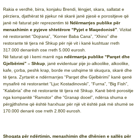
Rakia e verdhë, birra, konjaku Brendi, lëngjet, skara, sallatat e
përziera, djathërat të pjekur në skarë janë pjesë e porositjeve që
janë në faturat për reprezentim të
Ndërmarrjes publike për
menaxhimin e pyjeve shtetërore “Pyjet e Maqedonisë”
. Vizitat
në restorantet “Dojrana”, ”Korner Baba Cana”, “Xhino” dhe
restorante të tjera në Shkup për një vit i kanë kushtuar rreth
317.000 denarësh ose rreth 5.000 eurosh.
Në faturat që i kemi marrë nga
ndërmarrja publike “Parqet dhe
Gjelbërimi” – Shkup
, janë evidentuar pije jo-alkoolike, alkoolike,
kafe, çorba, peshk krap, borde me ushqime të skuqura, skarë dhe
të tjera. Zyrtarët e ndërmarrjes “Parqet dhe Gjelbërimi” kanë qenë
mysafirë në restorantet “Ljuc Kostadinovski”, “Furna”, “Big Fish”,
“Kalabria” dhe në restorante të tjera në Shkup. Kanë bërë porositje
nga kompanitë “Ramstor” dhe “Granap dooel”, ndërsa shuma e
përgjithshme që është harxhuar për një vit është pak më shumë se
170.000 denarë ose rreth 2.800 eurosh.
Shoqata për ndërtimin, menaxhimin dhe dhënien e sallës për