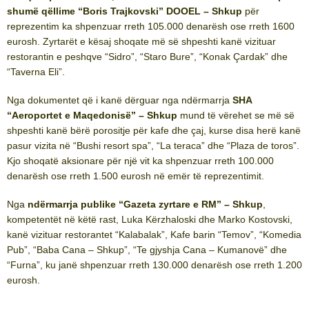
shumë qëllime “Boris Trajkovski” DOOEL – Shkup
për
reprezentim ka shpenzuar rreth 105.000 denarësh ose rreth 1600
eurosh. Zyrtarët e kësaj shoqate më së shpeshti kanë vizituar
restorantin e peshqve “Sidro”, “Staro Bure”, “Konak Çardak” dhe
“Taverna Eli”.
Nga dokumentet që i kanë dërguar nga ndërmarrja
SHA
“Aeroportet e Maqedonisë” – Shkup
mund të vërehet se më së
shpeshti kanë bërë porositje për kafe dhe çaj, kurse disa herë kanë
pasur vizita në “Bushi resort spa”, “La teraca” dhe “Plaza de toros”.
Kjo shoqatë aksionare për një vit ka shpenzuar rreth 100.000
denarësh ose rreth 1.500 eurosh në emër të reprezentimit.
Nga
ndërmarrja publike “Gazeta zyrtare e RM” – Shkup
,
kompetentët në këtë rast, Luka Kërzhaloski dhe Marko Kostovski,
kanë vizituar restorantet “Kalabalak”, Kafe barin “Temov”, “Komedia
Pub”, “Baba Cana – Shkup”, “Te gjyshja Cana – Kumanovë” dhe
“Furna”, ku janë shpenzuar rreth 130.000 denarësh ose rreth 1.200
eurosh.