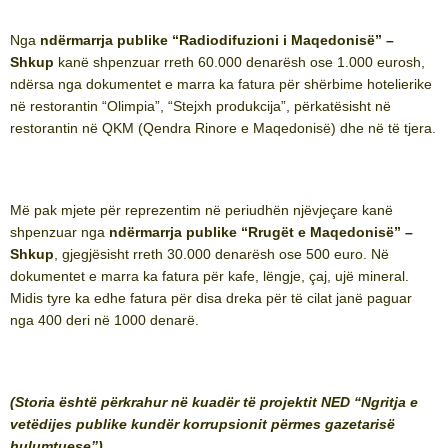
Nga
ndërmarrja publike “Radiodifuzioni i Maqedonisë” –
Shkup
kanë shpenzuar rreth 60.000 denarësh ose 1.000 eurosh,
ndërsa nga dokumentet e marra ka fatura për shërbime hotelierike
në restorantin “Olimpia”, “Stejxh produkcija”, përkatësisht në
restorantin në QKM (Qendra Rinore e Maqedonisë) dhe në të tjera.
Më pak mjete për reprezentim në periudhën njëvjeçare kanë
shpenzuar nga
ndërmarrja publike “Rrugët e Maqedonisë” –
Shkup
, gjegjësisht rreth 30.000 denarësh ose 500 euro. Në
dokumentet e marra ka fatura për kafe, lëngje, çaj, ujë mineral.
Midis tyre ka edhe fatura për disa dreka për të cilat janë paguar
nga 400 deri në 1000 denarë.
(Storia është përkrahur në kuadër të projektit NED “Ngritja e
vetëdijes publike kundër korrupsionit përmes gazetarisë
hulumtuese”)