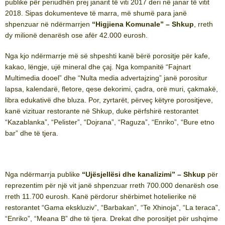
publike për periudhën prej janarit të viti 2017 deri në janar të vitit
2018. Sipas dokumenteve të marra, më shumë para janë
shpenzuar në ndërmarrjen
“Higjiena Komunale” – Shkup
, rreth
dy milionë denarësh ose afër 42.000 eurosh.
Nga kjo ndërmarrje më së shpeshti kanë bërë porositje për kafe,
kakao, lëngje, ujë mineral dhe çaj. Nga kompanitë “Fajnart
Multimedia dooel” dhe “Nulta media advertajzing” janë porositur
lapsa, kalendarë, fletore, qese dekorimi, çadra, orë muri, çakmakë,
libra edukativë dhe bluza. Por, zyrtarët, përveç këtyre porositjeve,
kanë vizituar restorante në Shkup, duke përfshirë restorantet
“Kazablanka”, “Pelister”, “Dojrana”, “Raguza”, “Enriko”, “Bure etno
bar” dhe të tjera.
Nga ndërmarrja publike
“Ujësjellësi dhe kanalizimi” – Shkup
për
reprezentim për një vit janë shpenzuar rreth 700.000 denarësh ose
rreth 11.700 eurosh. Kanë përdorur shërbimet hotelierike në
restorantet “Gama ekskluziv”, “Barbakan”, “Te Xhinoja”, “La teraca”,
“Enriko”, “Meana B” dhe të tjera. Drekat dhe porositjet për ushqime