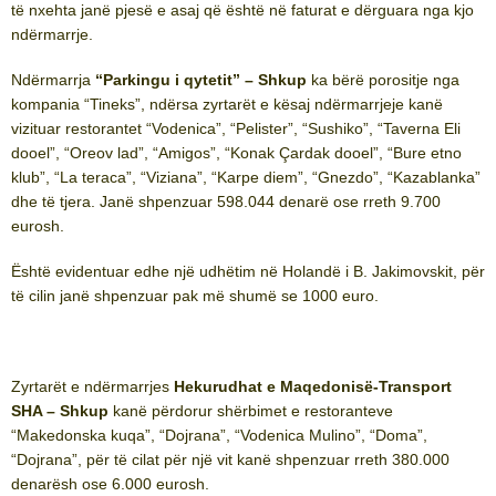
të nxehta janë pjesë e asaj që është në faturat e dërguara nga kjo
ndërmarrje.
Ndërmarrja
“Parkingu i qytetit” – Shkup
ka bërë porositje nga
kompania “Tineks”, ndërsa zyrtarët e kësaj ndërmarrjeje kanë
vizituar restorantet “Vodenica”, “Pelister”, “Sushiko”, “Taverna Eli
dooel”, “Oreov lad”, “Amigos”, “Konak Çardak dooel”, “Bure etno
klub”, “La teraca”, “Viziana”, “Karpe diem”, “Gnezdo”, “Kazablanka”
dhe të tjera. Janë shpenzuar 598.044 denarë ose rreth 9.700
eurosh.
Është evidentuar edhe një udhëtim në Holandë i B. Jakimovskit, për
të cilin janë shpenzuar pak më shumë se 1000 euro.
Zyrtarët e ndërmarrjes
Hekurudhat e Maqedonisë-Transport
SHA – Shkup
kanë përdorur shërbimet e restoranteve
“Makedonska kuqa”, “Dojrana”, “Vodenica Mulino”, “Doma”,
“Dojrana”, për të cilat për një vit kanë shpenzuar rreth 380.000
denarësh ose 6.000 eurosh.