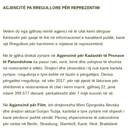
AGJENCITË PA RREGULLORE PËR REPREZENTIM
Vetëm dy nga gjithsej nëntë agjenci në të cilat kemi dërguar
Kërkesën për qasje të lirë në informacionet e karakterit publik, kanë
një Rregullore për harxhimin e mjeteve të reprezentimit.
Në të gjitha drekat zyrtare në
Agjencinë për Kadastër të Pronave
të Patundshme
ka pasur raki, verë, birrë dhe ushqime të shumta
në restorantet e elitës. Drejtori dhe zëvendësi i tij nuk kanë kartela
zyrtare, rregullorja e tyre është në fazën e përgatitjes. Derisa
përgatitet rregullorja, në vitin 2017, për një pjesë të faturave për
shërbimet e restoranteve të cilat i kemi marrë, gjithsej 22, janë
ndarë 399.577 denarë, përkatësisht afër 7 mijë eurosh në vit.
Në
Agjencinë për Film
, ish-drejtoresha Mimi Gjorgoska Ilievska
dhe drejtori aktual Gorjan Tozija, kartelat e tyre zyrtare më shpesh i
kanë përdorur jashtë vendit. Përveç shpenzimeve të zakonshme
për vizitat në Berlin, Strasburg, Stamboll, Kanë, Nicë, Bratislavë