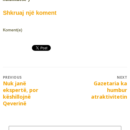
Shkruaj një koment
Koment(e)
Post
PREVIOUS
NEXT
Nuk janë
Gazetaria ka
Previous
Next
navigation
ekspertë, por
humbur
post:
post:
këshillojnë
atraktivitetin
Qeverinë
Search