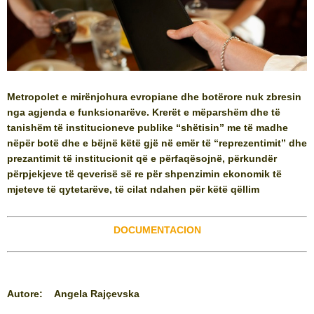
Metropolet e mirënjohura evropiane dhe botërore nuk zbresin
nga agjenda e funksionarëve. Krerët e mëparshëm dhe të
tanishëm të institucioneve publike “shëtisin” me të madhe
nëpër botë dhe e bëjnë këtë gjë në emër të “reprezentimit” dhe
prezantimit të institucionit që e përfaqësojnë, përkundër
përpjekjeve të qeverisë së re për shpenzimin ekonomik të
mjeteve të qytetarëve, të cilat ndahen për këtë qëllim
DOCUMENTACION
Autore
:
Angela Rajçevska