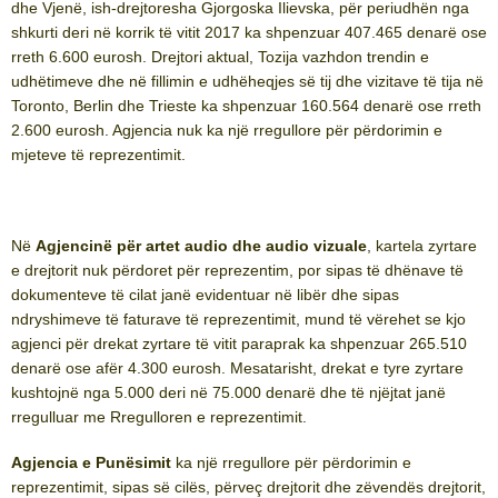
dhe Vjenë, ish-drejtoresha Gjorgoska Ilievska, për periudhën nga
shkurti deri në korrik të vitit 2017 ka shpenzuar 407.465 denarë ose
rreth 6.600 eurosh. Drejtori aktual, Tozija vazhdon trendin e
udhëtimeve dhe në fillimin e udhëheqjes së tij dhe vizitave të tija në
Toronto, Berlin dhe Trieste ka shpenzuar 160.564 denarë ose rreth
2.600 eurosh. Agjencia nuk ka një rregullore për përdorimin e
mjeteve të reprezentimit.
Në
Agjencinë për artet audio dhe audio vizuale
, kartela zyrtare
e drejtorit nuk përdoret për reprezentim, por sipas të dhënave të
dokumenteve të cilat janë evidentuar në libër dhe sipas
ndryshimeve të faturave të reprezentimit, mund të vërehet se kjo
agjenci për drekat zyrtare të vitit paraprak ka shpenzuar 265.510
denarë ose afër 4.300 eurosh. Mesatarisht, drekat e tyre zyrtare
kushtojnë nga 5.000 deri në 75.000 denarë dhe të njëjtat janë
rregulluar me Rregulloren e reprezentimit.
Agjencia e Punësimit
ka një rregullore për përdorimin e
reprezentimit, sipas së cilës, përveç drejtorit dhe zëvendës drejtorit,