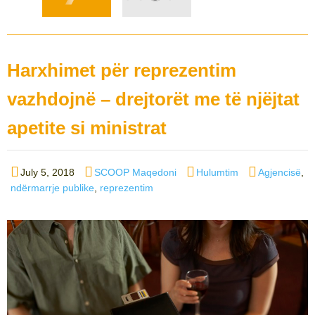
Harxhimet për reprezentim
vazhdojnë – drejtorët me të njëjtat
apetite si ministrat
Posted
Author
Categories
Tags
July 5, 2018
SCOOP Maqedoni
Hulumtim
Agjencisë
,
on
ndërmarrje publike
,
reprezentim