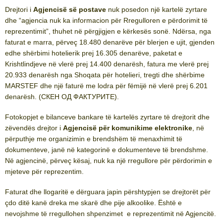
Drejtori i
Agjencisë së postave
nuk posedon një kartelë zyrtare
dhe “agjencia nuk ka informacion për Rregulloren e përdorimit të
reprezentimit”, thuhet në përgjigjen e kërkesës sonë. Ndërsa, nga
faturat e marra, përveç 18.480 denarëve për blerjen e ujit, gjenden
edhe shërbimi hotelierik prej 16.305 denarëve, paketat e
Krishtlindjeve në vlerë prej 14.400 denarësh, fatura me vlerë prej
20.933 denarësh nga Shoqata për hotelieri, tregti dhe shërbime
MARSTEF dhe një faturë me lodra për fëmijë në vlerë prej 6.201
denarësh. (СКЕН ОД ФАКТУРИТЕ).
Fotokopjet e bilanceve bankare të kartelës zyrtare të drejtorit dhe
zëvendës drejtor i
Agjencisë për komunikime elektronike
, në
përputhje me organizimin e brendshëm të menaxhimit të
dokumenteve, janë në kategorinë e dokumenteve të brendshme.
Në agjencinë, përveç kësaj, nuk ka një rregullore për përdorimin e
mjeteve për reprezentim.
Faturat dhe llogaritë e dërguara japin përshtypjen se drejtorët për
çdo ditë kanë dreka me skarë dhe pije alkoolike. Është e
nevojshme të rregullohen shpenzimet e reprezentimit në Agjencitë.