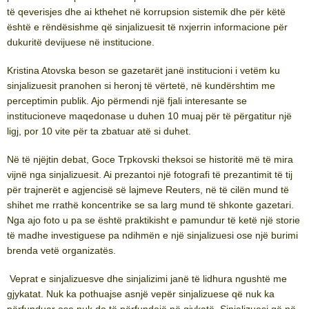
të qeverisjes dhe ai kthehet në korrupsion sistemik dhe për këtë
është e rëndësishme që sinjalizuesit të nxjerrin informacione për
dukuritë devijuese në institucione.
Kristina Atovska beson se gazetarët janë institucioni i vetëm ku
sinjalizuesit pranohen si heronj të vërtetë, në kundërshtim me
perceptimin publik. Ajo përmendi një fjali interesante se
institucioneve maqedonase u duhen 10 muaj për të përgatitur një
ligj, por 10 vite për ta zbatuar atë si duhet.
Në të njëjtin debat, Goce Trpkovski theksoi se historitë më të mira
vijnë nga sinjalizuesit. Ai prezantoi një fotografi të prezantimit të tij
për trajnerët e agjencisë së lajmeve Reuters, në të cilën mund të
shihet me rrathë koncentrike se sa larg mund të shkonte gazetari.
Nga ajo foto u pa se është praktikisht e pamundur të ketë një storie
të madhe investiguese pa ndihmën e një sinjalizuesi ose një burimi
brenda vetë organizatës.
Veprat e sinjalizuesve dhe sinjalizimi janë të lidhura ngushtë me
gjykatat. Nuk ka pothuajse asnjë vepër sinjalizuese që nuk ka
përfunduar ose nuk do të përfundojë në gjykatë. Sinjalizuesi që në