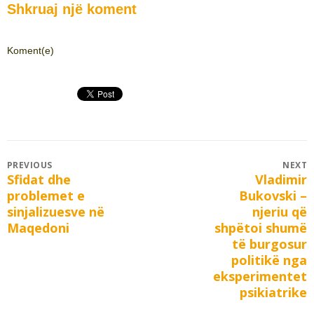
Shkruaj një koment
Koment(e)
Post
PREVIOUS
NEXT
Sfidat dhe
Vladimir
Previous
Next
navigation
problemet e
Bukovski –
post:
post:
sinjalizuesve në
njeriu që
Maqedoni
shpëtoi shumë
të burgosur
politikë nga
eksperimentet
psikiatrike