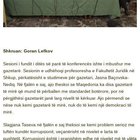
Shkruan: Goran Lefkov
Sesioni i fundit i ditës së parë të konferencës ishte i mbushur me
gazetarë. Sesionin e udhëhoqi profesoresha e Fakultetit Juridik në
Shkup, përkatësisht e studimeve për gazetari, Jasna Baçovska-
Nediq. Në fjalën e saj, ajo theskoi se Maqedonia ka disa gazetarë
të mirë që mund të përballen me standardet botërore, por në
përgjithësi gazetarët janë larg nivelit të kërkuar. Ajo përmendi se
nëse nuk kemi gazetarë të mirë, nuk do të kemi një demokraci të
mirë.
Slagjana Taseva në fjalën e saj theksoi se kemi problem serioz me
luftën kundër korrupsionit, veçanërisht në nivelet e larta të
pushtetit. Korrupsioni është i pranishëm edhe në nivelet më të ulëta