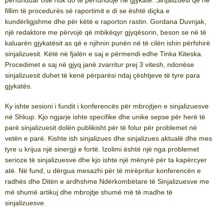
fillim të procedurës së raportimit e di se është diçka e
kundërligjshme dhe për këtë e raporton rastin. Gordana Duvnjak,
një redaktore me përvojë që mbikëqyr gjyqësorin, beson se në të
kaluarën gjykatësit as që e njihnin punën në të cilën ishin përfshirë
sinjalizuesit. Këtë në fjalën e saj e përmendi edhe Tinka Kiteska.
Procedimet e saj në gjyq janë zvarritur prej 3 vitesh, ndonëse
sinjalizuesit duhet të kenë përparësi ndaj çështjeve të tyre para
gjykatës.
Ky ishte sesioni i fundit i konferencës për mbrojtjen e sinjalizuesve
në Shkup. Kjo ngjarje ishte specifike dhe unike sepse për herë të
parë sinjalizuesit dolën publikisht për të folur për problemet në
vetën e parë. Kishte ish sinjalizues dhe sinjalizues aktualë dhe mes
tyre u krijua një sinergji e fortë. Izolimi është një nga problemet
serioze të sinjalizuesve dhe kjo ishte një mënyrë për ta kapërcyer
atë. Në fund, u dërgua mesazhi për të mirëpritur konferencën e
radhës dhe Ditën e ardhshme Ndërkombëtare të Sinjalizuesve me
më shumë artikuj dhe mbrojtje shumë më të madhe të
sinjalizuesve.