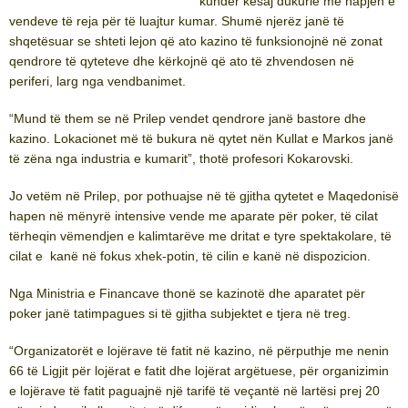
kundër kësaj dukurie me hapjen e
vendeve të reja për të luajtur kumar. Shumë njerëz janë të
shqetësuar se shteti lejon që ato kazino të funksionojnë në zonat
qendrore të qyteteve dhe kërkojnë që ato të zhvendosen në
periferi, larg nga vendbanimet.
“Mund të them se në Prilep vendet qendrore janë bastore dhe
kazino. Lokacionet më të bukura në qytet nën Kullat e Markos janë
të zëna nga industria e kumarit”, thotë profesori Kokarovski.
Jo vetëm në Prilep, por pothuajse në të gjitha qytetet e Maqedonisë
hapen në mënyrë intensive vende me aparate për poker, të cilat
tërheqin vëmendjen e kalimtarëve me dritat e tyre spektakolare, të
cilat e kanë në fokus xhek-potin, të cilin e kanë në dispozicion.
Nga Ministria e Financave thonë se kazinotë dhe aparatet për
poker janë tatimpagues si të gjitha subjektet e tjera në treg.
“Organizatorët e lojërave të fatit në kazino, në përputhje me nenin
66 të Ligjit për lojërat e fatit dhe lojërat argëtuese, për organizimin
e lojërave të fatit paguajnë një tarifë të veçantë në lartësi prej 20