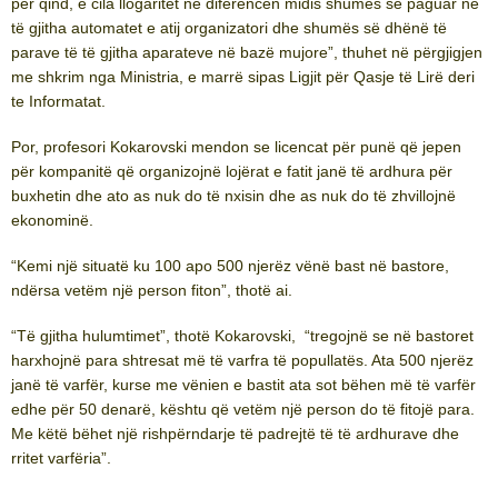
për qind, e cila llogaritet në diferencën midis shumës së paguar në
të gjitha automatet e atij organizatori dhe shumës së dhënë të
parave të të gjitha aparateve në bazë mujore”, thuhet në përgjigjen
me shkrim nga Ministria, e marrë sipas Ligjit për Qasje të Lirë deri
te Informatat.
Por, profesori Kokarovski mendon se licencat për punë që jepen
për kompanitë që organizojnë lojërat e fatit janë të ardhura për
buxhetin dhe ato as nuk do të nxisin dhe as nuk do të zhvillojnë
ekonominë.
“Kemi një situatë ku 100 apo 500 njerëz vënë bast në bastore,
ndërsa vetëm një person fiton”, thotë ai.
“Të gjitha hulumtimet”, thotë Kokarovski, “tregojnë se në bastoret
harxhojnë para shtresat më të varfra të popullatës. Ata 500 njerëz
janë të varfër, kurse me vënien e bastit ata sot bëhen më të varfër
edhe për 50 denarë, kështu që vetëm një person do të fitojë para.
Me këtë bëhet një rishpërndarje të padrejtë të të ardhurave dhe
rritet varfëria”.