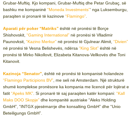
Grubar-Muftiq. Kjo kompani, Grubar-Muftiq dhe Petar Grubaç, së
bashku me kompaninë
“Moneda Investments”
‘ nga Luksemburgu,
paraqiten si pronarë të kazinove
“Flamingo”
.
Aparati për poker “Matriks”
është në pronësi të Borçe
Shishovskit,
“Gaming International”
në pronësi të Vlladimir
Paunovksit,
“Kazino Merkur”
në pronësi të Gjulnear Alimit,
“Divien”
në pronësi të Vesna Belishevës, ndërsa
“King Slot”
është në
pronësi të Mirko Nikollovit, Elizabeta Kitanova-Vellkovës dhe Toni
Kitanovit.
Kazinoja “Senator”
, është në pronësi të kompanisë holandeze
“Flamingo Participions BV”
, me seli në Amsterdam. Një strukturë
shumë komplekse pronësore ka kompania me licencë për lojërat e
fatit
“Apeks MK”
. Si pronarë të saj paraqiten katër kompani:
“Kall
Maks DOO Skopje”
dhe kompanitë austriake “Aleks Holding
GmbH”, “INTGX pjesëmarrje dhe konsalting GmbH” dhe “Unio
Beteiligungs GmbH”.