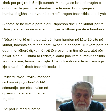
xhek-pot prej rreth 5 mijë eurosh. Mendoja se isha në rrugën e
duhur për të pasur një standard më të mirë. Por, u gënjeva. I
humba të gjitha dhe hyra në borxhe”, tregon bashkëbiseduesi ynë.
Ai thotë se në vitet e para njeriu shpreson dhe luan kumar për të
fituar para, kurse në vitet e fundit për të kthyer paratë e humbura.
“Nëse i kthej të gjitha paratë që i kam humbur në këto 10 vite në
kumar, ndoshta do të heq dorë. Kështu fundosem. Kur kam para në
duar, menjëherë diçka më nxit të provoj fatin tim në aparatet për
poker. Unë nuk mund të rezistojë, edhe pse kam humbur besimin
te gruaja ime, fëmijët, te miqtë. Unë nuk e di se si të nxirrem nga
kjo situatë…”, thotë bashkëbiseduesi.
Psikiatri Pavle Pavllov mendon
se kumari jo çdoherë është
sëmundje, por nëse kalon në
opsesion, atëherë duhet të
trajtohet.
“Së pari kumari duhet të