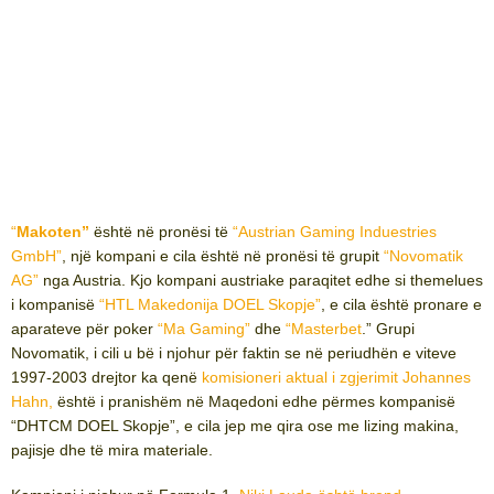
“
Makoten”
është në pronësi të
“Austrian Gaming Induestries
GmbH”
, një kompani e cila është në pronësi të grupit
“Novomatik
AG”
nga Austria. Kjo kompani austriake paraqitet edhe si themelues
i kompanisë
“HTL Makedonija DOEL Skopje”
, e cila është pronare e
aparateve për poker
“Ma Gaming”
dhe
“Masterbet
.” Grupi
Novomatik, i cili u bë i njohur për faktin se në periudhën e viteve
1997-2003 drejtor ka qenë
komisioneri aktual i zgjerimit Johannes
Hahn,
është i pranishëm në Maqedoni edhe përmes kompanisë
“DHTCM DOEL Skopje”, e cila jep me qira ose me lizing makina,
pajisje dhe të mira materiale.