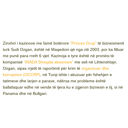
Zinxhiri i kazinove me famë botërore
“Princes Grup”
të biznesmenit
turk Sudi Ozgan, është në Maqedoni që nga viti 2003, por ka filluar
me punë para rreth 6 vjet. Kazinoja e tyre është në pronësi të
kompanisë
“IRADA Shoqata aksionare”
me seli në Lihtenshtajn.
Ozgan, sipas rrjetit të raportimit për krim të
organizuar dhe
korrupsion (OCCRP)
, në Turqi ishte i akuzuar për fshehjen e
tatimeve dhe larjen e parave, ndërsa me probleme është
ballafaquar edhe në vende të tjera ku e zgjeron biznesin e tij, si në
Panama dhe në Bullgari.