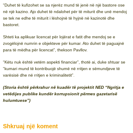
“Duhet të kufizohet se sa njerëz mund të jenë në një bastore ose
në një kazino. Ajo duhet të ndalohet për të miturit dhe unë mendoj
se tek ne edhe të miturit i lëshojnë të hyjnë në kazinotë dhe
bastoret.
Shteti ka aplikuar licencat për lojërat e fatit dhe mendoj se e
zvogëlojnë numrin e objekteve për kumar. Ato duhet të paguajnë
para të mëdha për licencat”, thekson Pavllov.
“Këtu nuk është vetëm aspekti financiar”, thotë ai, duke shtuar se
“kumari mund të kontribuojë shumë në rritjen e sëmundjeve të
varësisë dhe në rritjen e kriminalitetit”.
(Storia është përkrahur në kuadër të projektit NED “Ngritja e
vetëdijes publike kundër korrupsionit përmes gazetarisë
hulumtuese”)
Shkruaj një koment