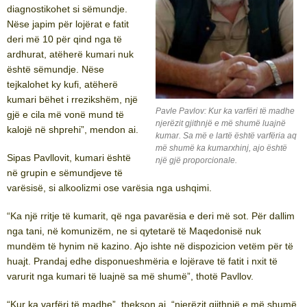
diagnostikohet si sëmundje.
Nëse japim për lojërat e fatit
deri më 10 për qind nga të
ardhurat, atëherë kumari nuk
është sëmundje. Nëse
tejkalohet ky kufi, atëherë
kumari bëhet i rrezikshëm, një
Pavle Pavlov: Kur ka varfëri të madhe
gjë e cila më vonë mund të
njerëzit gjithnjë e më shumë luajnë
kalojë në shprehi”, mendon ai.
kumar. Sa më e lartë është varfëria aq
më shumë ka kumarxhinj, ajo është
Sipas Pavllovit, kumari është
një gjë proporcionale.
në grupin e sëmundjeve të
varësisë, si alkoolizmi ose varësia nga ushqimi.
“Ka një rritje të kumarit, që nga pavarësia e deri më sot. Për dallim
nga tani, në komunizëm, ne si qytetarë të Maqedonisë nuk
mundëm të hynim në kazino. Ajo ishte në dispozicion vetëm për të
huajt. Prandaj edhe disponueshmëria e lojërave të fatit i nxit të
varurit nga kumari të luajnë sa më shumë”, thotë Pavllov.
“Kur ka varfëri të madhe”, thekson ai, “njerëzit gjithnjë e më shumë