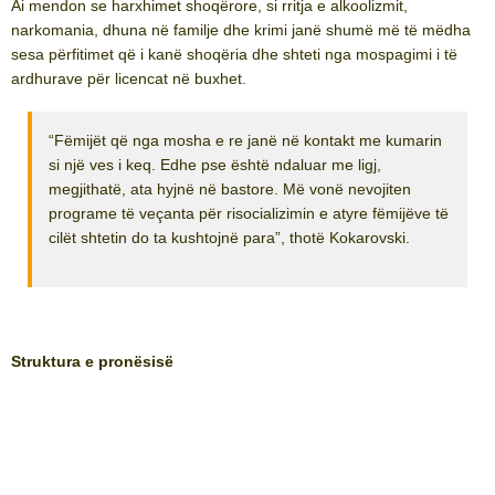
Ai mendon se harxhimet shoqërore, si rritja e alkoolizmit,
narkomania, dhuna në familje dhe krimi janë shumë më të mëdha
sesa përfitimet që i kanë shoqëria dhe shteti nga mospagimi i të
ardhurave për licencat në buxhet.
“Fëmijët që nga mosha e re janë në kontakt me kumarin
si një ves i keq. Edhe pse është ndaluar me ligj,
megjithatë, ata hyjnë në bastore. Më vonë nevojiten
programe të veçanta për risocializimin e atyre fëmijëve të
cilët shtetin do ta kushtojnë para”, thotë Kokarovski.
Struktura e pronësisë