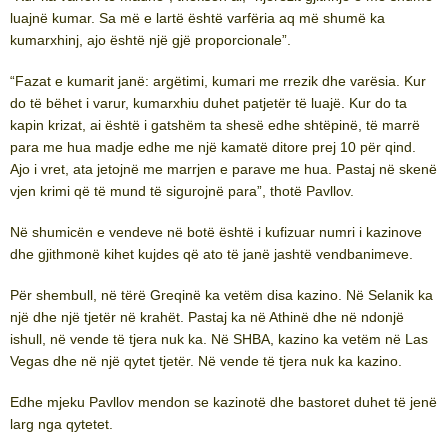
luajnë kumar. Sa më e lartë është varfëria aq më shumë ka
kumarxhinj, ajo është një gjë proporcionale”.
“Fazat e kumarit janë: argëtimi, kumari me rrezik dhe varësia. Kur
do të bëhet i varur, kumarxhiu duhet patjetër të luajë. Kur do ta
kapin krizat, ai është i gatshëm ta shesë edhe shtëpinë, të marrë
para me hua madje edhe me një kamatë ditore prej 10 për qind.
Ajo i vret, ata jetojnë me marrjen e parave me hua. Pastaj në skenë
vjen krimi që të mund të sigurojnë para”, thotë Pavllov.
Në shumicën e vendeve në botë është i kufizuar numri i kazinove
dhe gjithmonë kihet kujdes që ato të janë jashtë vendbanimeve.
Për shembull, në tërë Greqinë ka vetëm disa kazino. Në Selanik ka
një dhe një tjetër në krahët. Pastaj ka në Athinë dhe në ndonjë
ishull, në vende të tjera nuk ka. Në SHBA, kazino ka vetëm në Las
Vegas dhe në një qytet tjetër. Në vende të tjera nuk ka kazino.
Edhe mjeku Pavllov mendon se kazinotë dhe bastoret duhet të jenë
larg nga qytetet.