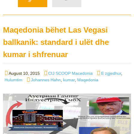
Maqedonia bëhet Las Vegasi
ballkanik: standard i ulët dhe
kumar i shfrenuar
Posted
Author
Categories
August 10, 2015
CIJ SCOOP Macedonia
E zgjedhur
,
on
Tags
Hulumtim
Johannes Hahn
,
kumar
,
Maqedonia