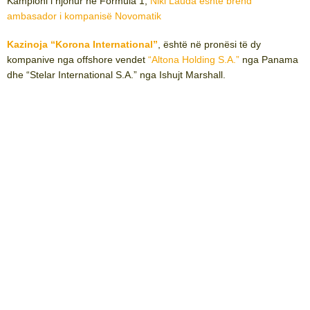
Kampioni i njohur në Formula 1,
Niki Lauda është brend
ambasador i kompanisë Novomatik
Kazinoja “Korona International”
, është në pronësi të dy
kompanive nga offshore vendet
“Altona Holding S.A.”
nga Panama
dhe “Stelar International S.A.” nga Ishujt Marshall.