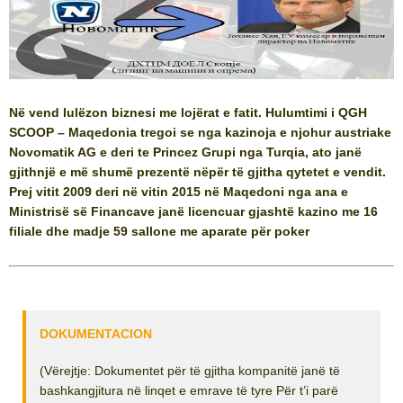
Në vend lulëzon biznesi me lojërat e fatit. Hulumtimi i QGH
SCOOP – Maqedonia tregoi se nga kazinoja e njohur austriake
Novomatik AG e deri te Princez Grupi nga Turqia, ato janë
gjithnjë e më shumë prezentë nëpër të gjitha qytetet e vendit.
Prej vitit 2009 deri në vitin 2015 në Maqedoni nga ana e
Ministrisë së Financave janë licencuar gjashtë kazino me 16
filiale dhe madje 59 sallone me aparate për poker
DOKUMENTACION
(Vërejtje: Dokumentet për të gjitha kompanitë janë të
bashkangjitura në linqet e emrave të tyre Për t’i parë