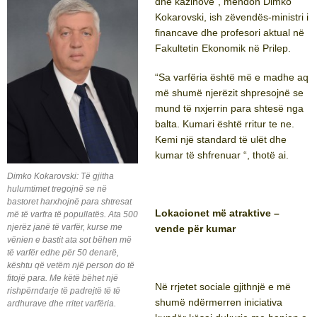
dhe kazinove”, mendon Dimko
Kokarovski, ish zëvendës-ministri i
financave dhe profesori aktual në
Fakultetin Ekonomik në Prilep.
“Sa varfëria është më e madhe aq
më shumë njerëzit shpresojnë se
mund të nxjerrin para shtesë nga
balta. Kumari është rritur te ne.
Kemi një standard të ulët dhe
kumar të shfrenuar “, thotë ai.
Dimko Kokarovski: Të gjitha
hulumtimet tregojnë se në
bastoret harxhojnë para shtresat
Lokacionet më atraktive –
më të varfra të popullatës. Ata 500
njerëz janë të varfër, kurse me
vende për kumar
vënien e bastit ata sot bëhen më
të varfër edhe për 50 denarë,
kështu që vetëm një person do të
fitojë para. Me këtë bëhet një
Në rrjetet sociale gjithnjë e më
rishpërndarje të padrejtë të të
shumë ndërmerren iniciativa
ardhurave dhe rritet varfëria.