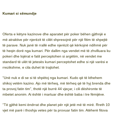
Kumari si sëmundje
Oferta e këtyre kazinove dhe aparatet për poker bëhen gjithnjë e
më atraktive për njerëzit të cilët shpresojnë për një fitim të shpejtë
të parave. Nuk janë të rrallë edhe njerëzit që kërkojnë ndihmë për
të heqin dorë nga kumari. Për dallim nga vendet më të zhvilluara ku
pokeri dhe lojërat e fatit perceptohen si argëtim, në vendet me
standard të ulët të jetesës kumari perceptohet edhe si një varësi e
rrezikshme, e cila duhet të trajtohet.
“Unë nuk e di se si të shpëtoj nga kumari. Kudo që të kthehem
shikoj vetëm kazino. Ajo më tërheq, më tërheq që të hyj brenda dhe
ta provoj fatin tim”, thotë një burrë 44 vjeçar, i cili dëshironte të
mbetet anonim. Ai është i martuar dhe është baba i tre fëmijëve.
“Të gjithë kemi ëndrrat dhe planet për një jetë më të mirë. Rreth 10
vjet më parë i thoshja vetes për ta provuar fatin tim. Atëherë fitova