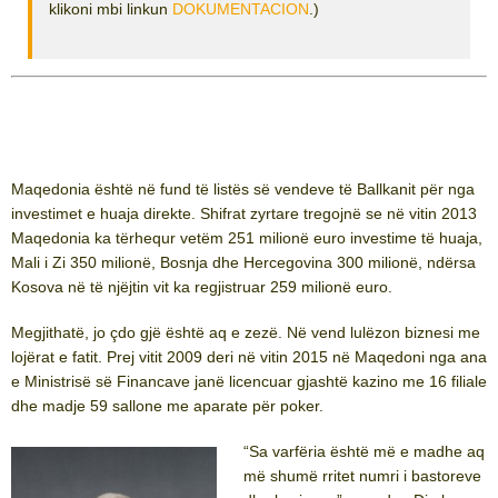
klikoni mbi linkun
DOKUMENTACION
.)
Maqedonia është në fund të listës së vendeve të Ballkanit për nga
investimet e huaja direkte. Shifrat zyrtare tregojnë se në vitin 2013
Maqedonia ka tërhequr vetëm 251 milionë euro investime të huaja,
Mali i Zi 350 milionë, Bosnja dhe Hercegovina 300 milionë, ndërsa
Kosova në të njëjtin vit ka regjistruar 259 milionë euro.
Megjithatë, jo çdo gjë është aq e zezë. Në vend lulëzon biznesi me
lojërat e fatit. Prej vitit 2009 deri në vitin 2015 në Maqedoni nga ana
e Ministrisë së Financave janë licencuar gjashtë kazino me 16 filiale
dhe madje 59 sallone me aparate për poker.
“Sa varfëria është më e madhe aq
më shumë rritet numri i bastoreve