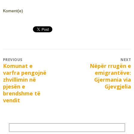
Koment(e)
Post
PREVIOUS
NEXT
Komunat e
Nëpër rrugën e
Previous
Next
navigation
varfra pengojnë
emigrantëve:
post:
post:
zhvillimin në
Gjermania via
pjesën e
Gjevgjelia
brendshme të
vendit
Search
for: