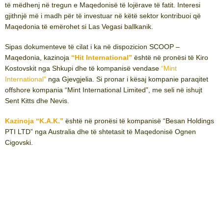
të mëdhenj në tregun e Maqedonisë të lojërave të fatit. Interesi
gjithnjë më i madh për të investuar në këtë sektor kontribuoi që
Maqedonia të emërohet si Las Vegasi ballkanik.
Sipas dokumenteve të cilat i ka në dispozicion SCOOP –
Maqedonia, kazinoja
“Hit International”
është në pronësi të Kiro
Kostovskit nga Shkupi dhe të kompanisë vendase
“Mint
International”
nga Gjevgjelia. Si pronar i kësaj kompanie paraqitet
offshore kompania “Mint International Limited”, me seli në ishujt
Sent Kitts dhe Nevis.
Kazinoja “K.A.K.”
është në pronësi të kompanisë “Besan Holdings
PTI LTD” nga Australia dhe të shtetasit të Maqedonisë Ognen
Cigovski.