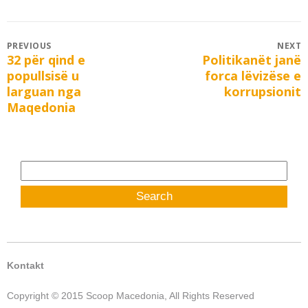
Post
PREVIOUS
NEXT
32 për qind e
Politikanët janë
Previous
Next
navigation
popullsisë u
forca lëvizëse e
post:
post:
larguan nga
korrupsionit
Maqedonia
Search
for:
Kontakt
Copyright © 2015 Scoop Macedonia, All Rights Reserved