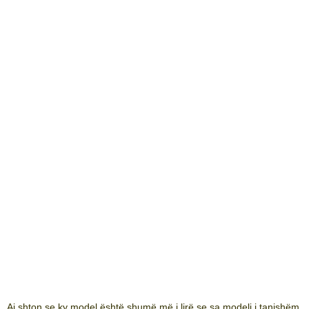
Ai shton se ky model është shumë më i lirë se sa modeli i tanishëm.