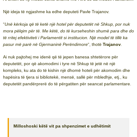
Një ideja të ngjashme ka edhe deputeti Pavle Trajanov.
“
Unë kërkoja që të ketë një hotel për deputetët në Shkup, por nuk
mora pëlqim për të. Me këtë, do të kurseheshin shumë para dhe do
të rritej efektiviteti i Parlamentit si institucion. Një model të tillë ka
pasur më parë në Gjermaninë Perëndimore
“, thotë
Trajanov
.
Ai nuk pajtohej me idenë që të jepen banesa shtetërore për
deputetët, por që akomodimi i tyre në Shkup të jetë në një
kompleks, ku ata do të kishin një dhomë hoteli për akomodim dhe
hapësira të tjera si bibliotekë, mensë, sallë për mbledhje, etj., ku
deputetët pandërprerë do të përgatiten për seancat parlamentare.
Milloshoski këtë vit pa shpenzimet e udhëtimit