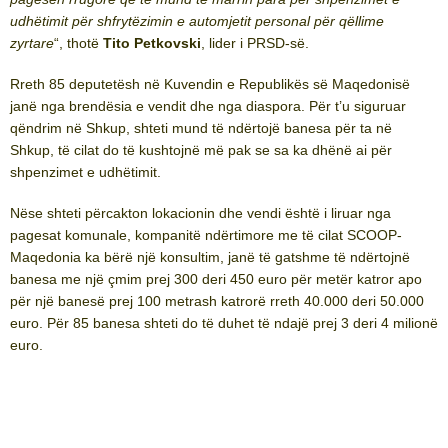
udhëtimit për shfrytëzimin e automjetit personal për qëllime
zyrtare
“, thotë
Tito Petkovski
, lider i PRSD-së.
Rreth 85 deputetësh në Kuvendin e Republikës së Maqedonisë
janë nga brendësia e vendit dhe nga diaspora. Për t’u siguruar
qëndrim në Shkup, shteti mund të ndërtojë banesa për ta në
Shkup, të cilat do të kushtojnë më pak se sa ka dhënë ai për
shpenzimet e udhëtimit.
Nëse shteti përcakton lokacionin dhe vendi është i liruar nga
pagesat komunale, kompanitë ndërtimore me të cilat SCOOP-
Maqedonia ka bërë një konsultim, janë të gatshme të ndërtojnë
banesa me një çmim prej 300 deri 450 euro për metër katror apo
për një banesë prej 100 metrash katrorë rreth 40.000 deri 50.000
euro. Për 85 banesa shteti do të duhet të ndajë prej 3 deri 4 milionë
euro.