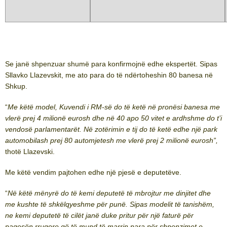
Se janë shpenzuar shumë para konfirmojnë edhe ekspertët. Sipas
Sllavko Llazevskit, me ato para do të ndërtoheshin 80 banesa në
Shkup.
“
Me këtë model, Kuvendi i RM-së do të ketë në pronësi banesa me
vlerë prej 4 milionë eurosh dhe në 40 apo 50 vitet e ardhshme do t’i
vendosë parlamentarët. Në zotërimin e tij do të ketë edhe një park
automobilash prej 80 automjetesh me vlerë prej 2 milionë eurosh”,
thotë Llazevski.
Me këtë vendim pajtohen edhe një pjesë e deputetëve.
“
Në këtë mënyrë do të kemi deputetë të mbrojtur me dinjitet dhe
me kushte të shkëlqyeshme për punë. Sipas modelit të tanishëm,
ne kemi deputetë të cilët janë duke pritur për një faturë për
pagesën rrugore që të mund të marrin para për shpenzimet e