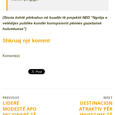
(Storia është përkrahur në kuadër të projektit NED “Ngritja e
vetëdijes publike kundër korrupsionit përmes gazetarisë
hulumtuese”)
Shkruaj një koment
Koment(e)
Post
PREVIOUS
NEXT
LIDERË
DESTINACION
Previous
Next
navigation
MODESTË APO
ATRAKTIV PËR
post:
post:
MILIONERË TË
INVESTIME TË