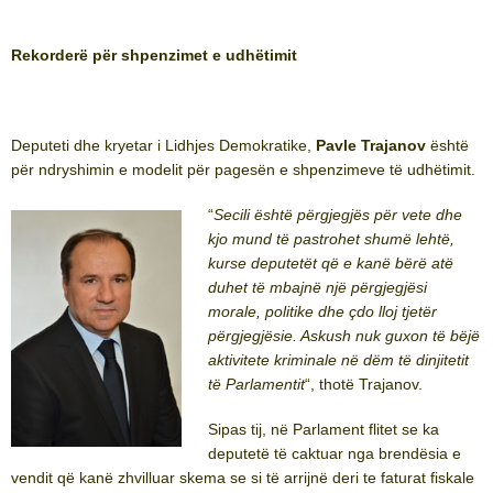
Rekorderë për shpenzimet e udhëtimit
Deputeti dhe kryetar i Lidhjes Demokratike,
Pavle Trajanov
është
për ndryshimin e modelit për pagesën e shpenzimeve të udhëtimit.
“
Secili është përgjegjës për vete dhe
kjo mund të pastrohet shumë lehtë,
kurse deputetët që e kanë bërë atë
duhet të mbajnë një përgjegjësi
morale, politike dhe çdo lloj tjetër
përgjegjësie. Askush nuk guxon të bëjë
aktivitete kriminale në dëm të dinjitetit
të Parlamentit
“, thotë Trajanov.
Sipas tij, në Parlament flitet se ka
deputetë të caktuar nga brendësia e
vendit që kanë zhvilluar skema se si të arrijnë deri te faturat fiskale