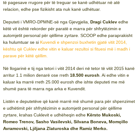
të pagesave rrugore për të treguar se kanë udhëtuar në atë
relacion, edhe pse fizikisht ata nuk kanë udhëtuar.
Deputeti i VMRO-DPMNE-së nga Gjevgjelia,
Dragi Cuklev
edhe
këtë vit është rekorder për paratë e marra për shfrytëzimin e
automjetit personal për qëllime zyrtare. SCOOP edhe paraprakisht
ka hulumtuar se si
Kuvendi e shpenzoi buxhetin gjatë vitit 2014,
kështu që Cuklev edhe vitin e kaluar rezultoi si fituesi më i madh i
parave për këtë qëllim.
Në llogarinë e tij nga tetori i vitit 2014 deri në tetor të vitit 2015 kanë
arritur 1.1 milion denarë ose rreth
18.500 eurosh
. Ai edhe vitin e
kaluar ka marrë rreth 25.000 eurosh dhe ishte deputeti me më
shumë para të marra nga arka e Kuvendit.
Listën e deputetëve që kanë marrë më shumë para për shpenzimet
e udhëtimit për shfrytëzimin e automjetit personal për qëllime
zyrtare, krahas Cuklevit e udhëheqin edhe
Kërsto Mukoski,
Romeo Trenov, Sasho Vasilevski, Silvana Boneva, Momçillo
Avramovski, Ljiljana Zlaturoska dhe Ramiz Merko.