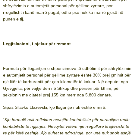
shfrytëzimin e automjetit personal për qëllime zyrtare, por
rregullisht i kanë marrë pagat, edhe pse nuk ka marrë pjesë në
punën e tij.
Legjislacioni, i pjekur për remont
Formula për llogaritjen e shpenzimeve të udhëtimit për shfrytëzimin
e automjetit personal për qëllime zyrtare është 30% prej çmimit për
një litër të karburantit për çdo kilometër të kaluar. Një deputet nga
Gjevgjelia, për vajtje deri në Shkup dhe përsëri për kthim, për
seksionin me gjatësi prej 155 km merr nga 5.800 denarë.
Sipas Sllavko Llazevski, kjo llogaritje nuk është e mirë.
“
Kjo formulë nuk reflekton nevojën kontabiliste për paraqitjen reale
kontabiliste të ngjarjes. Nevojitet vetëm një rregullore krejtësisht të
re për këtë çështje. Ajo duhet të ndryshojë, por unë nuk shoh asnjë