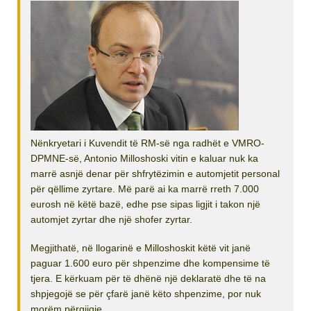
Nënkryetari i Kuvendit të RM-së nga radhët e VMRO-
DPMNE-së, Antonio Milloshoski vitin e kaluar nuk ka
marrë asnjë denar për shfrytëzimin e automjetit personal
për qëllime zyrtare. Më parë ai ka marrë rreth 7.000
eurosh në këtë bazë, edhe pse sipas ligjit i takon një
automjet zyrtar dhe një shofer zyrtar.
Megjithatë, në llogarinë e Milloshoskit këtë vit janë
paguar 1.600 euro për shpenzime dhe kompensime të
tjera. E kërkuam për të dhënë një deklaratë dhe të na
shpjegojë se për çfarë janë këto shpenzime, por nuk
morëm përgjigje.