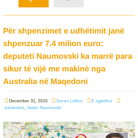
Për shpenzimet e udhëtimit janë
shpenzuar 7.4 milion euro:
deputeti Naumovski ka marrë para
sikur të vijë me makinë nga
Australia në Maqedoni
Posted
Author
Categories
Tags
December 31, 2015
Goran Lefkov
E zgjedhur
on
parlament
,
Vasko Naumovski