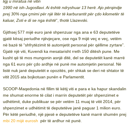
ligj u miratua në vitin
1990 në ish-Jugosllavi. Ai është ndryshuar 13 herë. Ajo përqindje
prej 30% nga çmimi për një litër të karburantit për çdo kilometër të
kaluar, Zoti e di se nga është
“, thotë Llazevski.
Gjithsej 577 mijë euro janë shpenzuar nga ana e 63 deputetëve
gjatë kësaj periudhe njëvjeçare, ose nga 9 mijë veç e veç, vetëm
në bazë të “shfrytëzimit të automjetit personal për qëllime zyrtare”.
Gjatë një viti, Kuvendi ka mesatarisht rreth 150 ditësh pune. Me
kusht që të mos mungonin asnjë ditë, del se deputetët kanë marrë
nga 61 euro për çdo ardhje në punë me automjetin personal. Në
listë nuk janë deputetët e opozitës, për shkak se deri në shtator të
vitit 2015 ata bojkotuan punën e Parlamentit.
SCOOP-Maqedonia në fillim të këtij viti e para e ka hapur skandalin
me shumat enorme të cilat i marrin deputetët për shpenzimet e
udhëtimit, duke publikuar se për vetëm 11 muaj të vitit 2014, për
shpenzimet e udhëtimit të deputetëve janë paguar 1 milion euro.
Për këtë periudhë, një pjesë e deputetëve kanë marrë shumën prej
mbi 20 mijë eurosh
për të ardhur në punë.