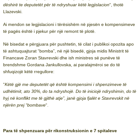
dëshirë te deputetët për të ndryshuar këtë legjislacion
“, thotë
Llazevski.
Ai mendon se legjislacioni i tërësishëm në pjesën e kompensimeve
të pagës është i pjekur për një remont të plotë.
Në bisedat e përgjuara për pushtetin, të cilat i publikoi opozita apo
të ashtuquajturat “bomba”, në një bisedë, gjoja midis Ministrit të
Financave Zoran Stavrevski dhe ish ministres së punëve të
brendshme Gordana Jankullovska, ai paralajmëroi se do të
shfuqizojë këtë rregullore:
“
Këtë gjë me deputetët që është kompensimi i shpenzimeve të
udhëtimit, ato 30%, do ta ndryshojë. Do të iniciojë ndryshimin, do të
hyj në konflikt me të gjithë atje”, janë gjoja fjalët e Stavrevskit në
njërën prej “bombave
“.
Para të shpenzuara për rikonstruksionin e 7 spitaleve