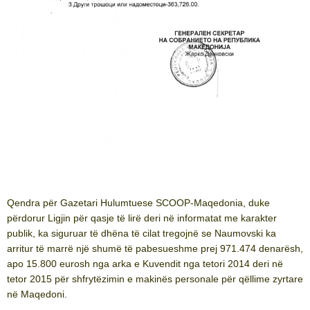
Qendra për Gazetari Hulumtuese SCOOP-Maqedonia, duke
përdorur Ligjin për qasje të lirë deri në informatat me karakter
publik, ka siguruar të dhëna të cilat tregojnë se Naumovski ka
arritur të marrë një shumë të pabesueshme prej 971.474 denarësh,
apo 15.800 eurosh nga arka e Kuvendit nga tetori 2014 deri në
tetor 2015 për shfrytëzimin e makinës personale për qëllime zyrtare
në Maqedoni.