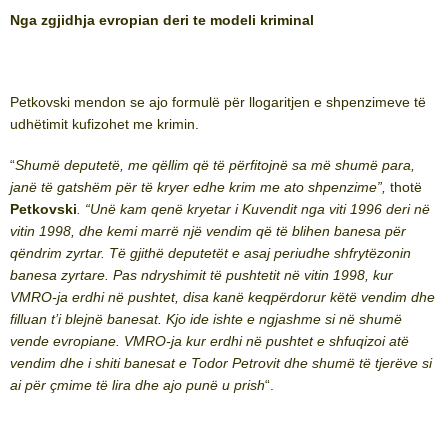
Nga zgjidhja evropian deri te modeli kriminal
Petkovski mendon se ajo formulë për llogaritjen e shpenzimeve të
udhëtimit kufizohet me krimin.
“
Shumë deputetë, me qëllim që të përfitojnë sa më shumë para,
janë të gatshëm për të kryer edhe krim me ato shpenzime”,
thotë
Petkovski
. “Unë kam qenë kryetar i Kuvendit nga viti 1996 deri në
vitin 1998, dhe kemi marrë një vendim që të blihen banesa për
qëndrim zyrtar. Të gjithë deputetët e asaj periudhe shfrytëzonin
banesa zyrtare. Pas ndryshimit të pushtetit në vitin 1998, kur
VMRO-ja erdhi në pushtet, disa kanë keqpërdorur këtë vendim dhe
filluan t’i blejnë banesat. Kjo ide ishte e ngjashme si në shumë
vende evropiane. VMRO-ja kur erdhi në pushtet e shfuqizoi atë
vendim dhe i shiti banesat e Todor Petrovit dhe shumë të tjerëve si
ai për çmime të lira dhe ajo punë u prish
“.