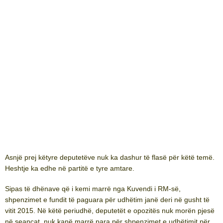
Asnjë prej këtyre deputetëve nuk ka dashur të flasë për këtë temë.
Heshtje ka edhe në partitë e tyre amtare.
Sipas të dhënave që i kemi marrë nga Kuvendi i RM-së,
shpenzimet e fundit të paguara për udhëtim janë deri në gusht të
vitit 2015. Në këtë periudhë, deputetët e opozitës nuk morën pjesë
në seancat, nuk kanë marrë para për shpenzimet e udhëtimit për