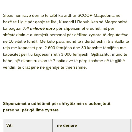
Sipas numrave deri te të cilët ka ardhur SCOOP-Maqedonia në
bazë të Ligjit për qasje të lirë, Kuvendi i Republikës së Maqedonisë
ka paguar
7.4 milionë euro
për shpenzimet e udhëtimit për
shfrytëzimin e automjetit personal për qëllime zyrtare të deputetëve
në 10 vitet e fundit. Me këto para mund të ndërtoheshin 5 shkolla të
reja me kapacitet prej 2.600 fëmijësh dhe 30 kopshte fëmijësh me
kapacitet për t’u kujdesur rreth 3.000 fëmijësh. Gjithashtu, mund të
bëhej një rikonstruksion të 7 spitaleve të përgjithshme në të gjithë
vendin, të cilat janë në gjendje të tmerrshme.
Shpenzimet e udhëtimit për shfrytëzimin e automjtetit
personal për qëllime zyrtare
Viti
në denarë