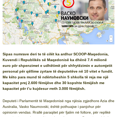
Sipas numrave deri te të cilët ka ardhur SCOOP-Maqedonia,
Kuvendi i Republikës së Maqedonisë ka dhënë 7.4 milionë
euro për shpenzimet e udhëtimit për shfrytëzimin e automjetit
personal për qëllime zyrtare të deputetëve në 10 vitet e fundit.
Me këto para mund të ndërtoheshin 5 shkolla të reja me një
kapacitet prej 2.600 fëmijëve dhe 30 kopshte fëmijësh me
kapacitet për t’u kujdesur rreth 3.000 fëmijësh.
Deputeti i Parlamentit të Maqedonisë nga njësia zgjedhore Azia dhe
Australia, Vasko Naumovski, është pothuajse i panjohur për
opinionin vendas. Rrallë paraqitet për fjalim në foltore, për replikë