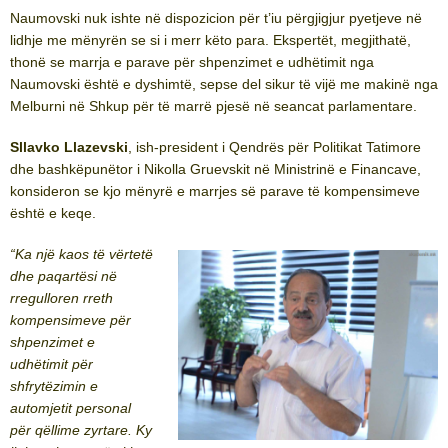
Naumovski nuk ishte në dispozicion për t’iu përgjigjur pyetjeve në
lidhje me mënyrën se si i merr këto para. Ekspertët, megjithatë,
thonë se marrja e parave për shpenzimet e udhëtimit nga
Naumovski është e dyshimtë, sepse del sikur të vijë me makinë nga
Melburni në Shkup për të marrë pjesë në seancat parlamentare.
Sllavko Llazevski
, ish-president i Qendrës për Politikat Tatimore
dhe bashkëpunëtor i Nikolla Gruevskit në Ministrinë e Financave,
konsideron se kjo mënyrë e marrjes së parave të kompensimeve
është e keqe.
“Ka një kaos të vërtetë
dhe paqartësi në
rregulloren rreth
kompensimeve për
shpenzimet e
udhëtimit për
shfrytëzimin e
automjetit personal
për qëllime zyrtare. Ky