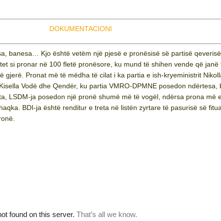
DOKUMENTACIONI
sa, banesa… Kjo është vetëm një pjesë e pronësisë së partisë qeveris
t si pronar në 100 fletë pronësore, ku mund të shihen vende që janë 
 gjerë. Pronat më të mëdha të cilat i ka partia e ish-kryeministrit Nikoll
, Kisella Vodë dhe Qendër, ku partia VMRO-DPMNE posedon ndërtesa,
 ata, LSDM-ja posedon një pronë shumë më të vogël, ndërsa prona më
aqka. BDI-ja është renditur e treta në listën zyrtare të pasurisë së fitu
ronë.