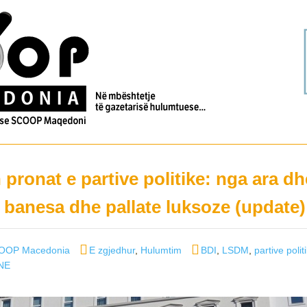
ronat e partive politike: nga ara dh
ë banesa dhe pallate luksoze (update)
Categories
Tags
COOP Macedonia
E zgjedhur
,
Hulumtim
BDI
,
LSDM
,
partive polit
NE