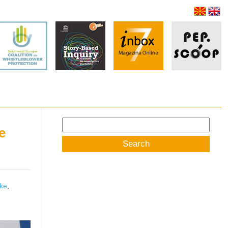
Search
e
for:
ike
,