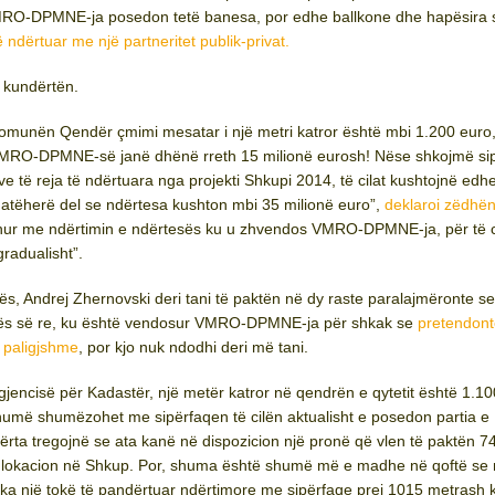
VMRO-DPMNE-ja posedon tetë banesa, por edhe ballkone dhe hapësira 
 ndërtuar me një partneritet publik-privat.
 kundërtën.
komunën Qendër çmimi mesatar i një metri katror është mbi 1.200 euro,
ë VMRO-DPMNE-së janë dhënë rreth 15 milionë eurosh! Nëse shkojmë si
ve të reja të ndërtuara nga projekti Shkupi 2014, të cilat kushtojnë edh
 atëherë del se ndërtesa kushton mbi 35 milionë euro”,
deklaroi zëdhën
hur me ndërtimin e ndërtesës ku u zhvendos VMRO-DPMNE-ja, për të ci
gradualisht”.
s, Andrej Zhernovski deri tani të paktën në dy raste paralajmëronte se
esës së re, ku është vendosur VMRO-DPMNE-ja për shkak se
pretendont
 paligjshme
, por kjo nuk ndodhi deri më tani.
Agjencisë për Kadastër, një metër katror në qendrën e qytetit është 1.1
shumë shumëzohet me sipërfaqen të cilën aktualisht e posedon partia e
fërta tregojnë se ata kanë në dispozicion një pronë që vlen të paktën 7
ë lokacion në Shkup. Por, shuma është shumë më e madhe në qoftë se 
ka një tokë të pandërtuar ndërtimore me sipërfaqe prej 1015 metrash k