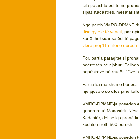
cila po ashtu është në pronësi
sipas Kadastrës, mesatarisht
Nga partia VMRO-DPMNE dy v
disa qytete të vendit
, por op
kanë theksuar se është pagu
vlerë prej 11 milionë eurosh,
Por, partia paraqitet si pro
ndërtesës së njohur “Pellago
hapësirave në rrugën “Cvet
Partia ka më shumë banesa d
një pjesë e së cilës janë kull
VMRO-DPMNE-ja posedon edhe
qendrore të Manastirit. Nëse 
Kadastër, del se kjo pronë ku
kushton rreth 500 eurosh.
VMRO-DPMNE-ja posedon toka