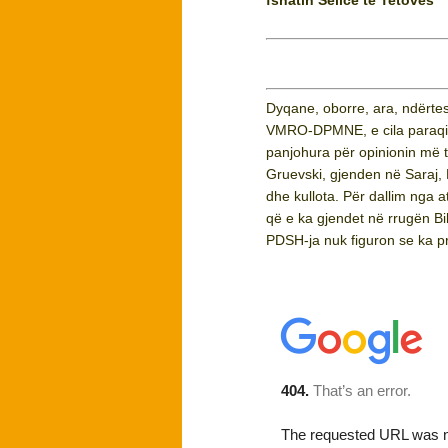
fshatin Sellcë të Tetovës
Dyqane, oborre, ara, ndërte
VMRO-DPMNE, e cila paraqite
panjohura për opinionin më të
Gruevski, gjenden në Saraj
dhe kullota. Për dallim nga
që e ka gjendet në rrugën Bih
PDSH-ja nuk figuron se ka p