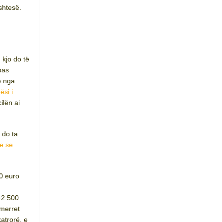
shtesë.
 kjo do të
pas
e nga
ësi i
lën ai
 do ta
e se
00 euro
42.500
merret
atrorë, e