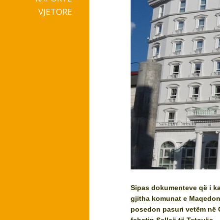
VJETORE
Sipas dokumenteve që i k
gjitha komunat e Maqedoni
posedon pasuri vetëm në Ç