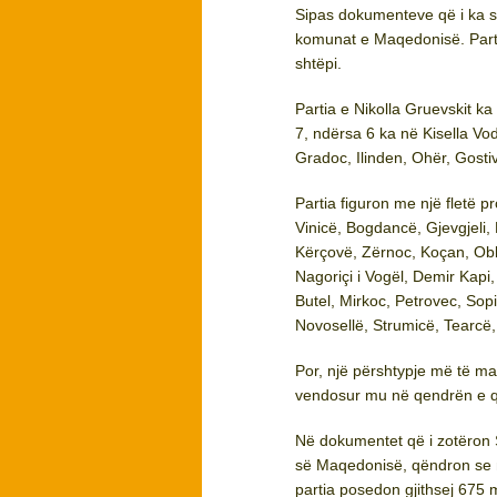
Sipas dokumenteve që i ka 
komunat e Maqedonisë. Part
shtëpi.
Partia e Nikolla Gruevskit 
7, ndërsa 6 ka në Kisella V
Gradoc, Ilinden, Ohër, Gosti
Partia figuron me një fletë
Vinicë, Bogdancë, Gjevgjeli
Kërçovë, Zërnoc, Koçan, Obl
Nagoriçi i Vogël, Demir Kapi
Butel, Mirkoc, Petrovec, Sopi
Novosellë, Strumicë, Tearcë,
Por, një përshtypje më të m
vendosur mu në qendrën e qyt
Në dokumentet që i zotëron 
së Maqedonisë, qëndron se 
partia posedon gjithsej 675 