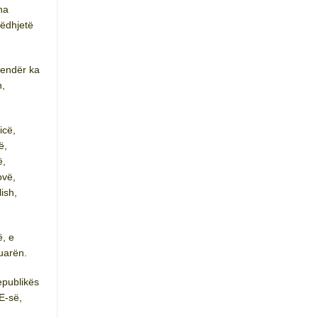
ha
ëdhjetë
Qendër ka
h,
icë,
ë,
ë,
ovë,
ish,
ë, e
uarën.
epublikës
E-së,
a