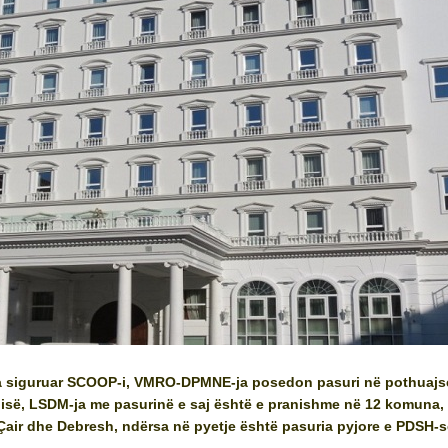
a siguruar SCOOP-i, VMRO-DPMNE-ja posedon pasuri në pothuajs
së, LSDM-ja me pasurinë e saj është e pranishme në 12 komuna, 
air dhe Debresh, ndërsa në pyetje është pasuria pyjore e PDSH-s