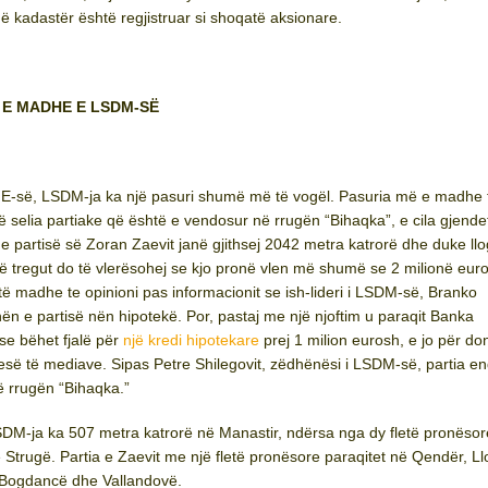
 në kadastër është regjistruar si shoqatë aksionare.
 E MADHE E LSDM-SË
-së, LSDM-ja ka një pasuri shumë më të vogël. Pasuria më e madhe t
të selia partiake që është e vendosur në rrugën “Bihaqka”, e cila gjende
e partisë së Zoran Zaevit janë gjithsej 2042 metra katrorë dhe duke llo
ë tregut do të vlerësohej se kjo pronë vlen më shumë se 2 milionë euro
të madhe te opinioni pas informacionit se ish-lideri i LSDM-së, Branko
n e partisë nën hipotekë. Por, pastaj me një njoftim u paraqit Banka
se bëhet fjalë për
një kredi hipotekare
prej 1 milion eurosh, e jo për do
esë të mediave. Sipas Petre Shilegovit, zëdhënësi i LSDM-së, partia e
ë rrugën “Bihaqka.”
M-ja ka 507 metra katrorë në Manastir, ndërsa nga dy fletë pronësor
 Strugë. Partia e Zaevit me një fletë pronësore paraqitet në Qendër, Ll
 Bogdancë dhe Vallandovë.