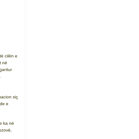
ë cilën e
t në
garitur
.
nacion siç
nde e
e ka në
ozovë,