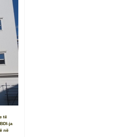
e të
BDI-ja
ë në