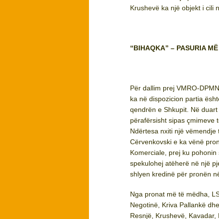
Krushevë ka një objekt i cili
“BIHAQKA” – PASURIA MË
Për dallim prej VMRO-DPMNE
ka në dispozicion partia ësh
qendrën e Shkupit. Në duart 
përafërsisht sipas çmimeve t
Ndërtesa nxiti një vëmendje 
Cërvenkovski e ka vënë pronë
Komerciale, prej ku pohonin 
spekulohej atëherë në një pj
shlyen kredinë për pronën n
Nga pronat më të mëdha, LSD
Negotinë, Kriva Pallankë dhe
Resnjë, Krushevë, Kavadar,