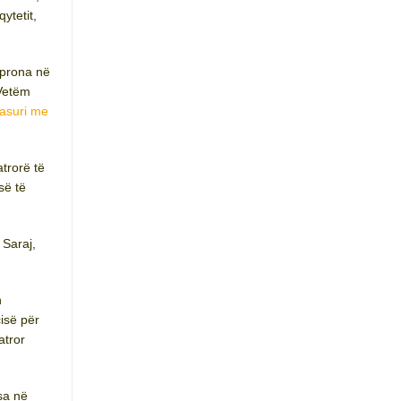
ytetit,
 prona në
 Vetëm
asuri me
trorë të
së të
 Saraj,
n
cisë për
atror
sa në