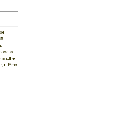
ëse
të
a
 banesa
 e madhe
ar, ndërsa