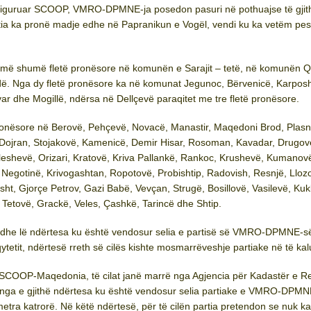
siguruar SCOOP, VMRO-DPMNE-ja posedon pasuri në pothuajse të gjit
ia ka pronë madje edhe në Papranikun e Vogël, vendi ku ka vetëm pes
ka më shumë fletë pronësore në komunën e Sarajit – tetë, në komunën 
odë. Nga dy fletë pronësore ka në komunat Jegunoc, Bërvenicë, Karpos
var dhe Mogillë, ndërsa në Dellçevë paraqitet me tre fletë pronësore.
 pronësore në Berovë, Pehçevë, Novacë, Manastir, Maqedoni Brod, Plasn
, Dojran, Stojakovë, Kamenicë, Demir Hisar, Rosoman, Kavadar, Drugov
eshevë, Orizari, Kratovë, Kriva Pallankë, Rankoc, Krushevë, Kumanov
, Negotinë, Krivogashtan, Ropotovë, Probishtip, Radovish, Resnjë, Lloz
sht, Gjorçe Petrov, Gazi Babë, Vevçan, Strugë, Bosillovë, Vasilevë, Kukl
 Tetovë, Grackë, Veles, Çashkë, Tarincë dhe Shtip.
adhe lë ndërtesa ku është vendosur selia e partisë së VMRO-DPMNE-s
etit, ndërtesë rreth së cilës kishte mosmarrëveshje partiake në të kal
SCOOP-Maqedonia, të cilat janë marrë nga Agjencia për Kadastër e R
nga e gjithë ndërtesa ku është vendosur selia partiake e VMRO-DPMN
metra katrorë. Në këtë ndërtesë, për të cilën partia pretendon se nuk k