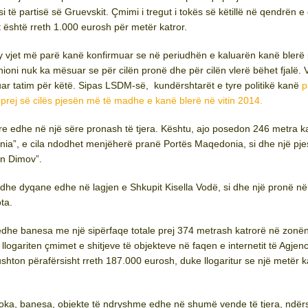
 të partisë së Gruevskit. Çmimi i tregut i tokës së këtillë në qendrën e q
 është rreth 1.000 eurosh për metër katror.
jet më parë kanë konfirmuar se në periudhën e kaluarën kanë blerë
inioni nuk ka mësuar se për cilën pronë dhe për cilën vlerë bëhet fjalë.
ar tatim për këtë. Sipas LSDM-së, kundërshtarët e tyre politikë kanë
p
 prej së cilës pjesën më të madhe e kanë blerë në vitin 2014.
nare edhe në një sëre pronash të tjera. Kështu, ajo posedon 246 metra ka
nia”, e cila ndodhet menjëherë pranë Portës Maqedonia, si dhe një pje
an Dimov”.
he dyqane edhe në lagjen e Shkupit Kisella Vodë, si dhe një pronë në
ota.
 banesa me një sipërfaqe totale prej 374 metrash katrorë në zonë
llogariten çmimet e shitjeve të objekteve në faqen e internetit të Agjen
shton përafërsisht rreth 187.000 eurosh, duke llogaritur se një metër k
, banesa, objekte të ndryshme edhe në shumë vende të tjera, ndër