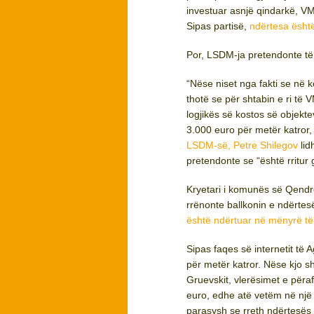
investuar asnjë qindarkë, 
Sipas partisë,
ndërtesa është
Por, LSDM-ja pretendonte të
“Nëse niset nga fakti se në 
thotë se për shtabin e ri t
logjikës së kostos së objekte
3.000 euro për metër katror,
LSDM-së, Petre Shilegov
lid
pretendonte se “është rritur 
Kryetari i komunës së Qendrë
rrënonte ballkonin e ndërt
është ndërtuar në mënyrë të
Sipas faqes së internetit të 
për metër katror. Nëse kjo 
Gruevskit, vlerësimet e përa
euro, edhe atë vetëm në nj
parasysh se rreth ndërtesës 