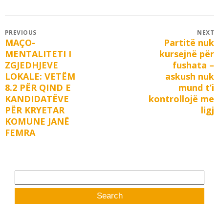
Post
PREVIOUS
NEXT
MAÇO-
Partitë nuk
Previous
Next
navigation
MENTALITETI I
kursejnë për
post:
post:
ZGJEDHJEVE
fushata –
LOKALE: VETËM
askush nuk
8.2 PËR QIND E
mund t’i
KANDIDATËVE
kontrollojë me
PËR KRYETAR
ligj
KOMUNE JANË
FEMRA
Search
for: