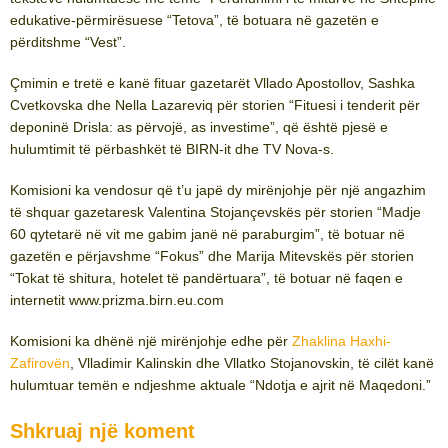
edukative-përmirësuese “Tetova”, të botuara në gazetën e
përditshme “Vest”.
Çmimin e tretë e kanë fituar gazetarët Vllado Apostollov, Sashka
Cvetkovska dhe Nella Lazareviq për storien “Fituesi i tenderit për
deponinë Drisla: as përvojë, as investime”, që është pjesë e
hulumtimit të përbashkët të BIRN-it dhe TV Nova-s.
Komisioni ka vendosur që t’u japë dy mirënjohje për një angazhim
të shquar gazetaresk Valentina Stojançevskës për storien “Madje
60 qytetarë në vit me gabim janë në paraburgim”, të botuar në
gazetën e përjavshme “Fokus” dhe Marija Mitevskës për storien
“Tokat të shitura, hotelet të pandërtuara”, të botuar në faqen e
internetit www.prizma.birn.eu.com
Komisioni ka dhënë një mirënjohje edhe për
Zhaklina Haxhi-
Zafirovën
, Vlladimir Kalinskin dhe Vllatko Stojanovskin, të cilët kanë
hulumtuar temën e ndjeshme aktuale “Ndotja e ajrit në Maqedoni.”
Shkruaj një koment