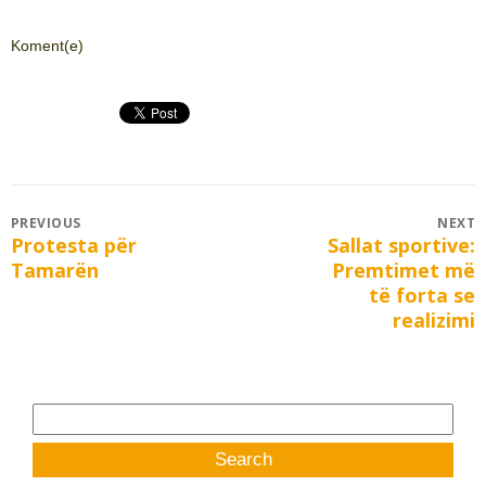
Koment(e)
Post
PREVIOUS
NEXT
Protesta për
Sallat sportive:
Previous
Next
navigation
Tamarën
Premtimet më
post:
post:
të forta se
realizimi
Search
for: