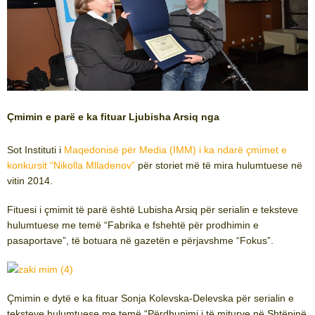
Çmimin e parë e ka fituar Ljubisha Arsiq nga
Sot Instituti i
Maqedonisë për Media (IMM) i ka ndarë çmimet e
konkursit “Nikolla Mlladenov”
për storiet më të mira hulumtuese në
vitin 2014.
Fituesi i çmimit të parë është Lubisha Arsiq për serialin e teksteve
hulumtuese me temë “Fabrika e fshehtë për prodhimin e
pasaportave”, të botuara në gazetën e përjavshme “Fokus”.
Çmimin e dytë e ka fituar Sonja Kolevska-Delevska për serialin e
teksteve hulumtuese me temë “Përdhunimi i të miturve në Shtëpinë