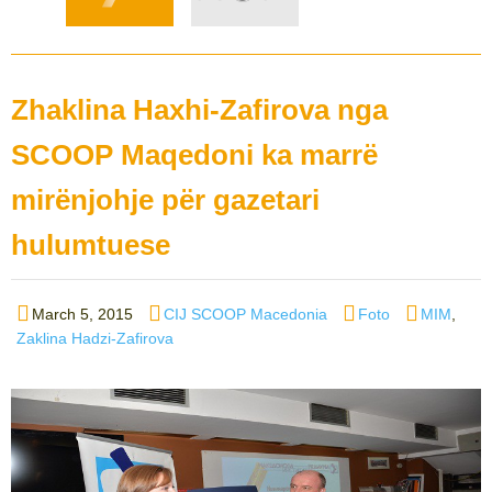
Zhaklina Haxhi-Zafirova nga
SCOOP Maqedoni ka marrë
mirënjohje për gazetari
hulumtuese
Posted
Author
Categories
Tags
March 5, 2015
CIJ SCOOP Macedonia
Foto
MIM
,
on
Zaklina Hadzi-Zafirova