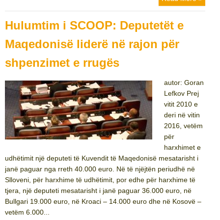
Hulumtim i SCOOP: Deputetët e
Maqedonisë liderë në rajon për
shpenzimet e rrugës
autor: Goran
Lefkov Prej
vitit 2010 e
deri në vitin
2016, vetëm
për
harxhimet e
udhëtimit një deputeti të Kuvendit të Maqedonisë mesatarisht i
janë paguar nga rreth 40.000 euro. Në të njëjtën periudhë në
Slloveni, për harxhime të udhëtimit, por edhe për harxhime të
tjera, një deputeti mesatarisht i janë paguar 36.000 euro, në
Bullgari 19.000 euro, në Kroaci – 14.000 euro dhe në Kosovë –
vetëm 6.000...