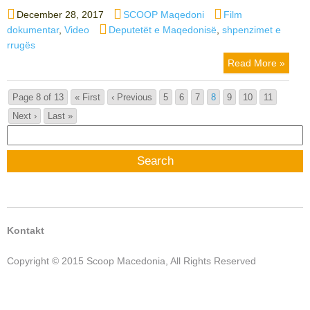
Posted
Author
Categories
December 28, 2017
SCOOP Maqedoni
Film
on
Tags
dokumentar
,
Video
Deputetët e Maqedonisë
,
shpenzimet e
rrugës
Read More »
Page 8 of 13
« First
‹ Previous
5
6
7
8
9
10
11
Next ›
Last »
Search
for:
Kontakt
Copyright © 2015 Scoop Macedonia, All Rights Reserved