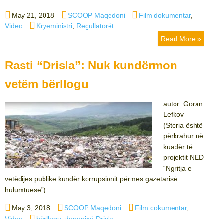
Posted
Author
Categories
May 21, 2018
SCOOP Maqedoni
Film dokumentar
,
on
Tags
Video
Kryeministri
,
Regullatorët
Read More »
Rasti “Drisla”: Nuk kundërmon
vetëm bërllogu
autor: Goran
Lefkov
(Storia është
përkrahur në
kuadër të
projektit NED
“Ngritja e
vetëdijes publike kundër korrupsionit përmes gazetarisë
hulumtuese”)
Posted
Author
Categories
May 3, 2018
SCOOP Maqedoni
Film dokumentar
,
on
Tags
Video
bërllogu
,
deponinë Drisla