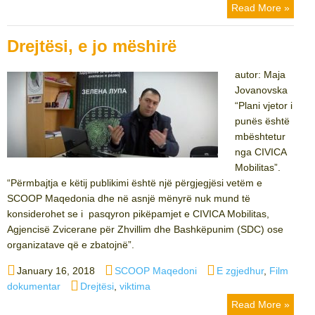
Read More »
Drejtësi, e jo mëshirë
autor: Maja
Jovanovska
“Plani vjetor i
punës është
mbështetur
nga CIVICA
Mobilitas”.
“Përmbajtja e këtij publikimi është një përgjegjësi vetëm e
SCOOP Maqedonia dhe në asnjë mënyrë nuk mund të
konsiderohet se i pasqyron pikëpamjet e CIVICA Mobilitas,
Agjencisë Zvicerane për Zhvillim dhe Bashkëpunim (SDC) ose
organizatave që e zbatojnë”.
Posted
Author
Categories
January 16, 2018
SCOOP Maqedoni
E zgjedhur
,
Film
on
Tags
dokumentar
Drejtësi
,
viktima
Read More »