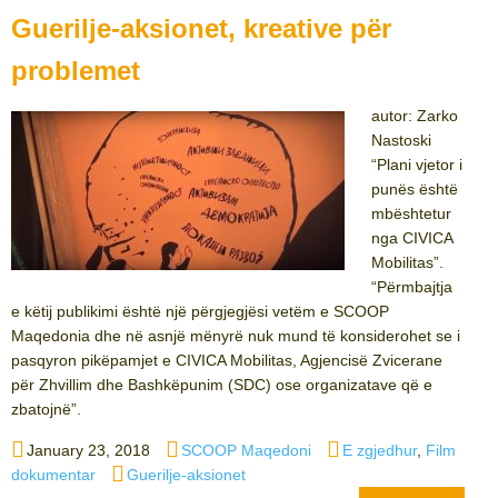
Guerilje-aksionet, kreative për
problemet
autor: Zarko
Nastoski
“Plani vjetor i
punës është
mbështetur
nga CIVICA
Mobilitas”.
“Përmbajtja
e këtij publikimi është një përgjegjësi vetëm e SCOOP
Maqedonia dhe në asnjë mënyrë nuk mund të konsiderohet se i
pasqyron pikëpamjet e CIVICA Mobilitas, Agjencisë Zvicerane
për Zhvillim dhe Bashkëpunim (SDC) ose organizatave që e
zbatojnë”.
Posted
Author
Categories
January 23, 2018
SCOOP Maqedoni
E zgjedhur
,
Film
on
Tags
dokumentar
Guerilje-aksionet