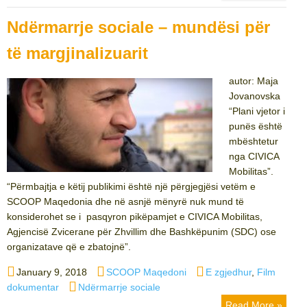
Ndërmarrje sociale – mundësi për
të margjinalizuarit
autor: Maja
Jovanovska
“Plani vjetor i
punës është
mbështetur
nga CIVICA
Mobilitas”.
“Përmbajtja e këtij publikimi është një përgjegjësi vetëm e
SCOOP Maqedonia dhe në asnjë mënyrë nuk mund të
konsiderohet se i pasqyron pikëpamjet e CIVICA Mobilitas,
Agjencisë Zvicerane për Zhvillim dhe Bashkëpunim (SDC) ose
organizatave që e zbatojnë”.
Posted
Author
Categories
January 9, 2018
SCOOP Maqedoni
E zgjedhur
,
Film
on
Tags
dokumentar
Ndërmarrje sociale
Read More »