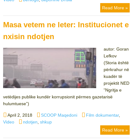
Read More »
Masa vetem ne leter: Institucionet e
nxisin ndotjen
autor: Goran
Lefkov
(Storia është
përkrahur në
kuadër të
projektit NED
“Ngritja e
vetëdijes publike kundër korrupsionit përmes gazetarisë
hulumtuese”)
Posted
Author
Categories
April 2, 2018
SCOOP Maqedoni
Film dokumentar
,
on
Tags
Video
ndotjen
,
shkup
Read More »