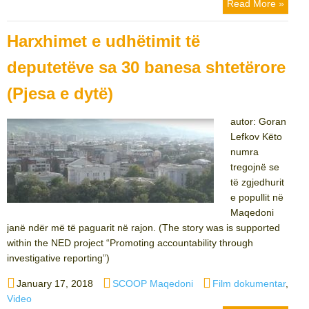
Read More »
Harxhimet e udhëtimit të
deputetëve sa 30 banesa shtetërore
(Pjesa e dytë)
autor: Goran
Lefkov Këto
numra
tregojnë se
të zgjedhurit
e popullit në
Maqedoni
janë ndër më të paguarit në rajon. (The story was is supported
within the NED project “Promoting accountability through
investigative reporting”)
Posted
Author
Categories
January 17, 2018
SCOOP Maqedoni
Film dokumentar
,
on
Video