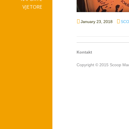
VJETORE
Posted
Auth
January 23, 2018
SCO
on
Kontakt
Copyright © 2015 Scoop Mac