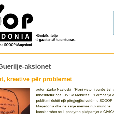
Guerilje-aksionet
t, kreative për problemet
autor: Zarko Nastoski “Plani vjetor i punës ësht
mbështetur nga CIVICA Mobilitas”. “Përmbajtja e 
publikimi është një përgjegjësi vetëm e SCOOP
Maqedonia dhe në asnjë mënyrë nuk mund të
konsiderohet se i pasqyron pikëpamjet e CIVIC