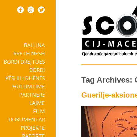
BALLINA
Skip to content
RRETH NESH
BORDI DREJTUES
BORDI
KËSHILLDHËNËS
Tag Archives: 
HULUMTIME
Guerilje-aksione
PARTNERË
LAJME
FILM
DOKUMENTAR
PROJEKTE
RAPORTE