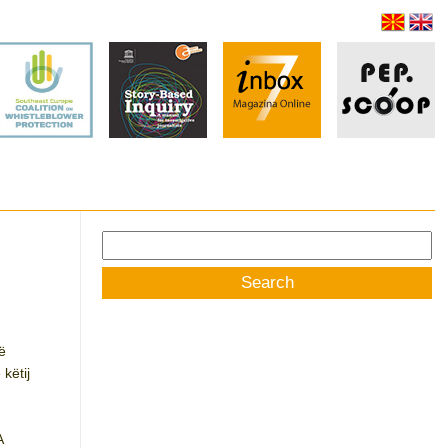
Search
for:
ë
këtij
A