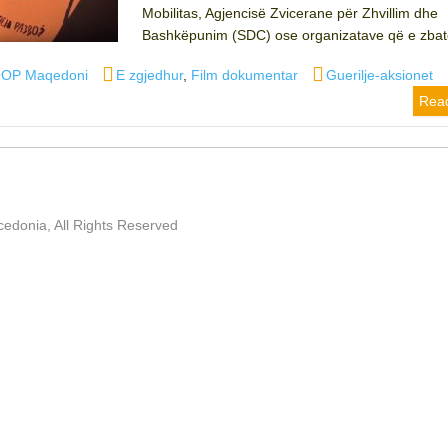
Mobilitas, Agjencisë Zvicerane për Zhvillim dhe
Bashkëpunim (SDC) ose organizatave që e zbat
or
Categories
Tags
OP Maqedoni
E zgjedhur
,
Film dokumentar
Guerilje-aksionet
Rea
edonia, All Rights Reserved