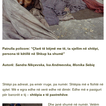
Patrulla policore: “Çfarë të bëjmë me të, ta sjellim në shtëpi,
persona të këtillë në Shkup ka shumë”
Autorë:
Sandra Nikçevska,
Iva Andreevska,
Monika Sebiq
Shtëpi pa adresë, pa emër rruge, pa numër. Shtëpia më e ftohtë në
qytet. Më e egra edhe në verë edhe në dimër. Edhe më e pasigurt
për banorët e tij –
shtëpia e të pastrehëve
.
Dhe janë shumë në numër. Vetëm