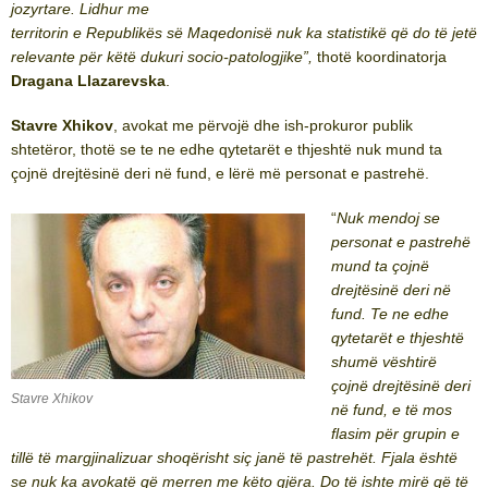
jozyrtare. Lidhur me
territorin e Republikës së Maqedonisë nuk ka statistikë që do të jetë
relevante për këtë dukuri socio-patologjike”,
thotë koordinatorja
Dragana Llazarevska
.
Stavre Xhikov
, avokat me përvojë dhe ish-prokuror publik
shtetëror, thotë se te ne edhe qytetarët e thjeshtë nuk mund ta
çojnë drejtësinë deri në fund, e lërë më personat e pastrehë.
“
Nuk mendoj se
personat e pastrehë
mund ta çojnë
drejtësinë deri në
fund. Te ne edhe
qytetarët e thjeshtë
shumë vështirë
çojnë drejtësinë deri
Stavre Xhikov
në fund, e të mos
flasim për grupin e
tillë të margjinalizuar shoqërisht siç janë të pastrehët. Fjala është
se nuk ka avokatë që merren me këto gjëra. Do të ishte mirë që të