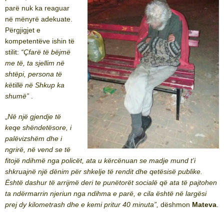
parë nuk ka reaguar
në mënyrë adekuate.
Përgjigjet e
kompetentëve ishin të
stilit:
“Çfarë të bëjmë
me të, ta sjellim në
shtëpi, persona të
këtillë në Shkup ka
shumë”
.
„
Në një gjendje të
keqe shëndetësore, i
palëvizshëm dhe i
ngrirë, në vend se të
fitojë ndihmë nga policët, ata u kërcënuan se madje mund t’i
shkruajnë një dënim për shkelje të rendit dhe qetësisë publike.
Është dashur të arrijmë deri te punëtorët socialë që ata të pajtohen
ta ndërmarrin njeriun nga ndihma e parë, e cila është në largësi
prej dy kilometrash dhe e kemi pritur 40 minuta”,
dëshmon
Mateva
.