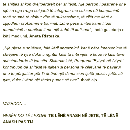
të shitjes shkon drejtpërdrejt për shitësit. Një person i pastrehë dhe
një i ri nga rruga sot janë të integruar me sukses në kompaninë
tonë shumë të njohur dhe të suksesshme, të cilët me këtë e
zgjodhën problemin e banimit. Edhe pesë shitës kanë fituar
mundësinë e punësimit me një kohë të kufizuar”,
thotë gazetarja e
këtij mediumi,
Aneta Risteska
.
„
Një pjesë e shitësve, falë këtij angazhimi, kanë bërë intervenime të
shtëpive të tyre duke u ngritur kështu mbi vijën e kuqe të kushteve
substandarde të jetesës. Shkurtimisht, Programi “Fytyrë në fytyrë”
kontribuon që shitësit të njihen si persona të cilët janë të pavarur
dhe të përgatitur për t’i dhënë një dimension tjetër pozitiv jetës së
tyre, duke i vënë një theks punës së tyre”,
thotë ajo.
VAZHDON….
NESËR DO TË LEXONI:
TË LËNË ANASH NË JETË, TË LËNË
ANASH PAS TIJ