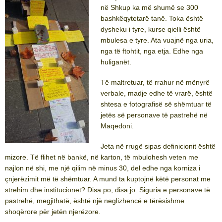
në Shkup ka më shumë se 300
bashkëqytetarë tanë. Toka është
dysheku i tyre, kurse qielli është
mbulesa e tyre. Ata vuajnë nga uria,
nga të ftohtit, nga etja. Edhe nga
huliganët.
Të maltretuar, të rrahur në mënyrë
verbale, madje edhe të vrarë, është
shtesa e fotografisë së shëmtuar të
jetës së personave të pastrehë në
Maqedoni.
Jeta në rrugë sipas definicionit është
mizore. Të flihet në bankë, në karton, të mbulohesh veten me
najlon në shi, me një qilim në minus 30, del edhe nga korniza i
çnjerëzimit më të shëmtuar. A mund ta kuptojnë këtë personat me
strehim dhe institucionet? Disa po, disa jo. Siguria e personave të
pastrehë, megjithatë, është një neglizhencë e tërësishme
shoqërore për jetën njerëzore.