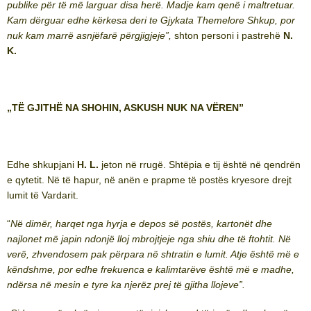
publike për të më larguar disa herë. Madje kam qenë i maltretuar.
Kam dërguar edhe kërkesa deri te Gjykata Themelore Shkup, por
nuk kam marrë asnjëfarë përgjigjeje”,
shton personi i pastrehë
N.
K.
„
TË GJITHË NA SHOHIN, ASKUSH NUK NA VËREN”
Edhe shkupjani
H. L.
jeton në rrugë. Shtëpia e tij është në qendrën
e qytetit. Në të hapur, në anën e prapme të postës kryesore drejt
lumit të Vardarit.
“
Në
dimër, harqet nga hyrja e depos së postës, kartonët dhe
najlonet më japin ndonjë lloj mbrojtjeje nga shiu dhe të ftohtit. Në
verë, zhvendosem pak përpara në shtratin e lumit. Atje është më e
këndshme, por edhe frekuenca e kalimtarëve është më e madhe,
ndërsa në mesin e tyre ka njerëz prej të gjitha llojeve”.