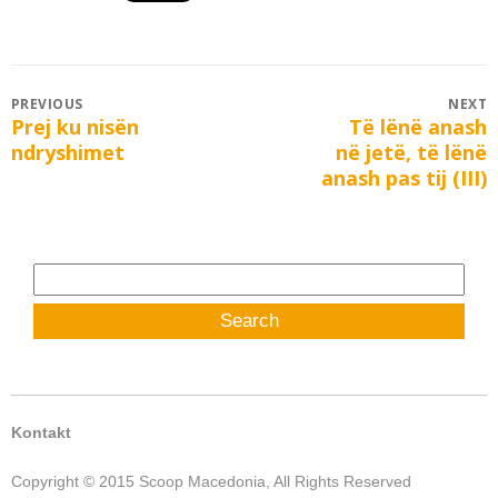
Post
PREVIOUS
NEXT
Prej ku nisën
Të lënë anash
Previous
Next
navigation
ndryshimet
në jetë, të lënë
post:
post:
anash pas tij (III)
Search
for:
Kontakt
Copyright © 2015 Scoop Macedonia, All Rights Reserved