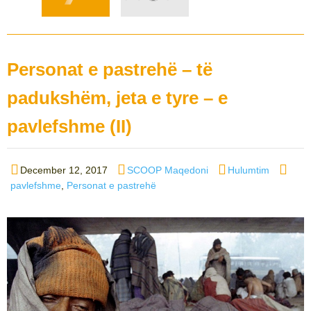
Personat e pastrehë – të
padukshëm, jeta e tyre – e
pavlefshme (II)
Posted
Author
Categories
Tags
December 12, 2017
SCOOP Maqedoni
Hulumtim
on
pavlefshme
,
Personat e pastrehë