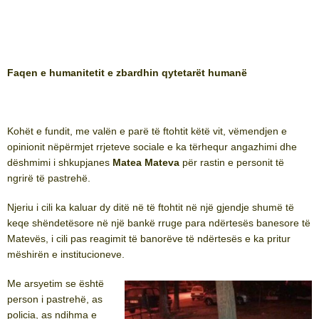
Faqen e humanitetit e zbardhin qytetarët humanë
Kohët e fundit, me valën e parë të ftohtit këtë vit, vëmendjen e
opinionit nëpërmjet rrjeteve sociale e ka tërhequr angazhimi dhe
dëshmimi i shkupjanes
Matea Mateva
për rastin e personit të
ngrirë të pastrehë.
Njeriu i cili ka kaluar dy ditë në të ftohtit në një gjendje shumë të
keqe shëndetësore në një bankë rruge para ndërtesës banesore të
Matevës, i cili pas reagimit të banorëve të ndërtesës e ka pritur
mëshirën e institucioneve.
Me arsyetim se është
person i pastrehë, as
policia, as ndihma e