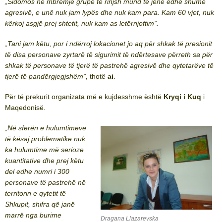
„
Sidomos në mbrëmje grupe të rinjsh mund të jenë edhe shumë
agresivë, e unë nuk jam lypës dhe nuk kam para. Kam 60 vjet, nuk
kërkoj asgjë prej shtetit, nuk kam as letërnjoftim”.
„
Tani jam këtu, por i ndërroj lokacionet jo aq për shkak të presionit
të disa personave zyrtarë të sigurimit të ndërtesave përreth sa për
shkak të personave të tjerë të pastrehë agresivë dhe qytetarëve të
tjerë të pandërgjegjshëm”,
thotë
ai
.
Për të prekurit organizata më e kujdesshme është
Kryqi i Kuq
i
Maqedonisë.
„Në sferën e hulumtimeve
të kësaj problematike nuk
ka hulumtime më serioze
kuantitative dhe prej këtu
del edhe numri i 300
personave të pastrehë në
territorin e qytetit të
Shkupit, shifra që janë
marrë nga burime
Dragana Llazarevska