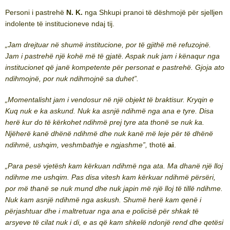
Personi i pastrehë
N. K.
nga Shkupi pranoi të dëshmojë për sjelljen
indolente të institucioneve ndaj tij.
„
Jam drejtuar në shumë institucione, por të gjithë më refuzojnë.
Jam i pastrehë një kohë më të gjatë. Aspak nuk jam i kënaqur nga
institucionet që janë kompetente për personat e pastrehë. Gjoja ato
ndihmojnë, por nuk ndihmojnë sa duhet”.
„
Momentalisht jam i vendosur në një objekt të braktisur. Kryqin e
Kuq nuk e ka askund. Nuk ka asnjë ndihmë nga ana e tyre. Disa
herë kur do të kërkohet ndihmë prej tyre ata thonë se nuk ka.
Njëherë kanë dhënë ndihmë dhe nuk kanë më leje për të dhënë
ndihmë, ushqim, veshmbathje e ngjashme”,
thotë
ai
.
„
Para pesë vjetësh kam kërkuan ndihmë nga ata. Ma dhanë një lloj
ndihme me ushqim. Pas disa vitesh kam kërkuar ndihmë përsëri,
por më thanë se nuk mund dhe nuk japin më një lloj të tillë ndihme.
Nuk kam asnjë ndihmë nga askush. Shumë herë kam qenë i
përjashtuar dhe i maltretuar nga ana e policisë për shkak të
arsyeve të cilat nuk i di, e as që kam shkelë ndonjë rend dhe qetësi