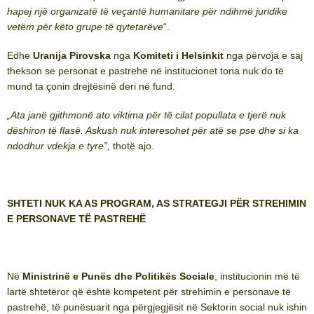
hapej një organizatë të veçantë humanitare për ndihmë juridike
vetëm për këto grupe të qytetarëve
“.
Edhe
Uranija Pirovska
nga
Komiteti i Helsinkit
nga përvoja e saj
thekson se personat e pastrehë në institucionet tona nuk do të
mund ta çonin drejtësinë deri në fund.
„
Ata janë gjithmonë ato viktima për të cilat popullata e tjerë nuk
dëshiron të flasë. Askush nuk interesohet për atë se pse dhe si ka
ndodhur vdekja e tyre”,
thotë ajo.
SHTETI NUK KA AS PROGRAM, AS STRATEGJI PËR STREHIMIN
E PERSONAVE TË PASTREHË
Në
Ministrinë e Punës dhe Politikës Sociale
, institucionin më të
lartë shtetëror që është kompetent për strehimin e personave të
pastrehë, të punësuarit nga përgjegjësit në Sektorin social nuk ishin