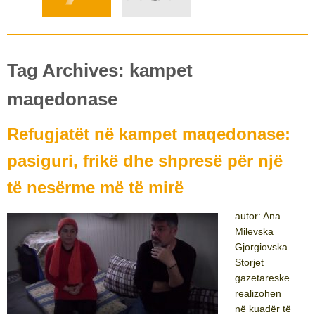
Tag Archives: kampet
maqedonase
Refugjatët në kampet maqedonase:
pasiguri, frikë dhe shpresë për një
të nesërme më të mirë
autor: Ana
Milevska
Gjorgiovska
Storjet
gazetareske
realizohen
në kuadër të