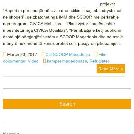
projektit
“Raportim për shoqërinë civile dhe ndikimi i saj mbi ndryshimet
në shoqëri”, që zbatohet nga IMM dhe SCOOP, me përkrahje
nga programi CIVICA Mobilitas. “Plani vjetor i punës është
mbështetur nga CIVICA Mobilitas”. “Përmbajtja e këtij publikimi
është një përgjegjësi vetëm e SCOOP Maqedonia dhe në asnjë
mënyrë nuk mund të konsiderohet se i pasqyron pikëpamjet...
Posted
Author
Categories
March 23, 2017
CIJ SCOOP Macedonia
Film
on
Tags
dokumentar
,
Video
kampet maqedonase
,
Refugjatët
Read More »
Search
for:
Kontakt