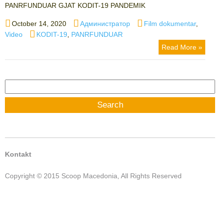
PANRFUNDUAR GJAT KODIT-19 PANDEMIK
Posted
Author
Categories
October 14, 2020
Администратор
Film dokumentar
,
on
Tags
Video
KODIT-19
,
PANRFUNDUAR
Read More »
Search
for:
Kontakt
Copyright © 2015 Scoop Macedonia, All Rights Reserved