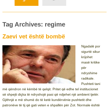
Tag Archives: regime
Zaevi vet është bombë
Ngadalë por
sigurtë sikur
krijohet
masë kritike
për
ndryshime
radikale.
Pushteti tani
më qëndron në këmbë të qelqit. Pritet që edhe tel institucionet
së shpejti diçka të ndryshojë pasi që ndjehet një ambient tjetër.
Gjithnjë e më shumë do të ketë kundërvënie pushtetit dhe
patronëve të tij që gati veten e shpallën për Zot. Normale është