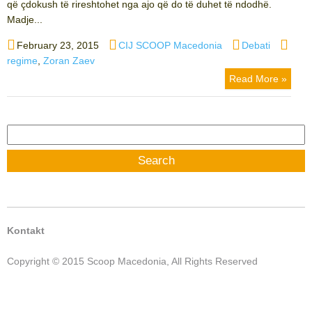
që çdokush të rireshtohet nga ajo që do të duhet të ndodhë.
Madje...
Posted
Author
Categories
Tags
February 23, 2015
CIJ SCOOP Macedonia
Debati
on
regime
,
Zoran Zaev
Read More »
Search
for:
Kontakt
Copyright © 2015 Scoop Macedonia, All Rights Reserved