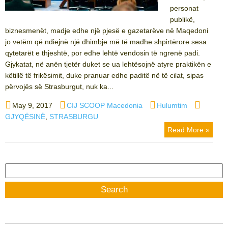
personat
publikë,
biznesmenët, madje edhe një pjesë e gazetarëve në Maqedoni
jo vetëm që ndiejnë një dhimbje më të madhe shpirtërore sesa
qytetarët e thjeshtë, por edhe lehtë vendosin të ngrenë padi.
Gjykatat, në anën tjetër duket se ua lehtësojnë atyre praktikën e
këtillë të frikësimit, duke pranuar edhe paditë në të cilat, sipas
përvojës së Strasburgut, nuk ka...
Posted
Author
Categories
Tags
May 9, 2017
CIJ SCOOP Macedonia
Hulumtim
on
GJYQËSINË
,
STRASBURGU
Read More »
Search
for: