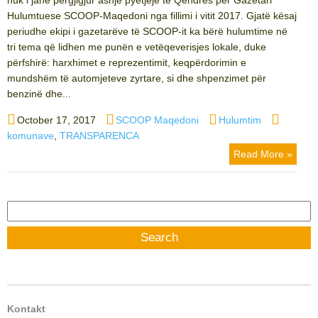
Hulumtuese SCOOP-Maqedoni nga fillimi i vitit 2017. Gjatë kësaj
periudhe ekipi i gazetarëve të SCOOP-it ka bërë hulumtime në
tri tema që lidhen me punën e vetëqeverisjes lokale, duke
përfshirë: harxhimet e reprezentimit, keqpërdorimin e
mundshëm të automjeteve zyrtare, si dhe shpenzimet për
benzinë dhe...
Posted
Author
Categories
Tags
October 17, 2017
SCOOP Maqedoni
Hulumtim
on
komunave
,
TRANSPARENCA
Read More »
Search
for:
Kontakt