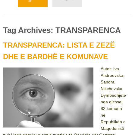
Tag Archives: TRANSPARENCA
TRANSPARENCA: LISTA E ZEZË
DHE E BARDHË E KOMUNAVE
Autor: Iva
Andreevska,
Sandra
Nikchevska
Dymbëdhjetë
nga gjithsej
82 komuna
në
Republikën e
Maqedonisë
nuk i janë përgjigjur asnjë pyetjeje të Qendrës për Gazetari