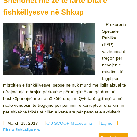
Shënohet me zë të lartë Dita e
fishkëllyesve në Shkup
– Prokuroria
Speciale
Publike
(PSP)
vazhdimisht
tregon për
nevojën e
miratimit të
Ligjit për
mbrojtjen e fishkëllyesve, sepse ne nuk mund me ligjin aktual të
ofrojmë një mbrojtje përkatëse për të gjithë ata që duan të
bashkëpunojnë me ne në këtë drejtim. Qytetarët gjithnjë e më
rrallë vendosin të tregojnë për punimin e korruptuar dhe krimin
për shkak të frikës të cilën e kanë ata për pasojat e aktivitetit...
Posted
Author
Categories
Tags
March 28, 2017
CIJ SCOOP Macedonia
Lajme
on
Dita e fishkëllyesve