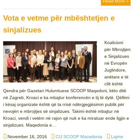
Read More »
Vota e vetme për mbështetjen e
sinjalizues
Koalicioni
për Mbrojtjen
e Sinjalizues
në Evropën
Juglindore,
anëtare e të
cilit është
Qendra për Gazetari Hulumtuese SCOOP Maqedoni, këto ditë
në Zagreb, Kroaci e ka mbajtur konferencën e tij të dytë. Qëllimi
i kësaj organizate është që ta rrisë ndërgjegjësimin publik për
nevojën e mbrojtjes së sinjalizues. Takimi është mbajtur në
Kroaci, vendi i vetëm në rajon që nuk e ka miratuar ende ligjin e
sinjalizues. Maqedonia e...
Posted
Author
Categories
November 16, 2016
CIJ SCOOP Macedonia
Lajme