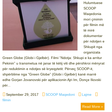
Hulumtuese
SCOOP
Maqedonia
mori çmimin
për filmin më
të mirë
dokumentar
për ndotjen e
Shkupit nga
organizata
Green Globe (Globi i Gjelbër). Filmi “Ndotja: Shkupi e ka arritur
Pekinin” u transmetua në janar të këtij viti dhe përshkroi mënyrat
për reduktimin e ndotjes së kryeqytetit. Përveç SCOOP-it,
shpërblime nga “Green Globe” (Globi i Gjelbër) kanë marrë
edhe Gorjan Jovanovski për aplikacionin Ajri Im, Donçe Iliovski
për...
Posted
Author
Categories
Tags
September 29, 2017
SCOOP Maqedoni
Lajme
on
filmin
Read More »