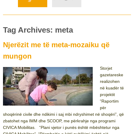
Tag Archives: meta
Njerëzit me të meta-mozaiku që
mungon
Storjet
gazetareske
realizohen
në kuadër të
projektit
“Raportim
për
shoqërinë civile dhe ndikimi i saj mbi ndryshimet në shoqëri”, që
zbatohet nga IMM dhe SCOOP, me përkrahje nga programi
CIVICA Mobilitas. “Plani vjetor i punës është mbështetur nga
CIVICA Mobilitas”. “Përmbajtja e këtij publikimi është një