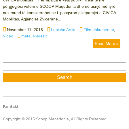
përgjegjësi vetëm e SCOOP Maqedonia dhe në asnjë mënyrë
nuk mund të konsiderohet se i pasqyron pikëpamjet e CIVICA
Mobilitas, Agjencisë Zvicerane...
Posted
Author
Categories
November 11, 2016
Lubisha Arsiq
Film dokumentar
,
on
Tags
Video
meta
,
Njerëzit
Read More »
Search
for:
Kontakt
Copyright © 2015 Scoop Macedonia, All Rights Reserved