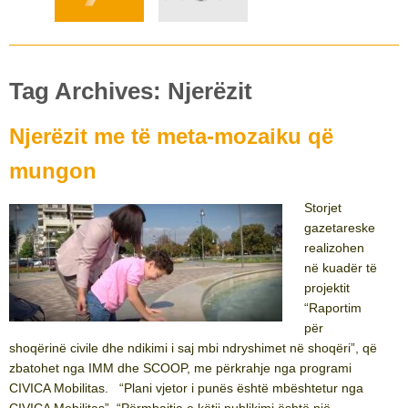
Tag Archives: Njerëzit
Njerëzit me të meta-mozaiku që
mungon
Storjet
gazetareske
realizohen
në kuadër të
projektit
“Raportim
për
shoqërinë civile dhe ndikimi i saj mbi ndryshimet në shoqëri”, që
zbatohet nga IMM dhe SCOOP, me përkrahje nga programi
CIVICA Mobilitas. “Plani vjetor i punës është mbështetur nga
CIVICA Mobilitas”. “Përmbajtja e këtij publikimi është një