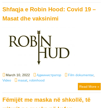
Shfaqja e Robin Hood: Covid 19 –
Masat dhe vaksinimi
Posted
Author
Categories
March 10, 2022
Администратор
Film dokumentar
,
on
Tags
Video
masat
,
robinhood
Read More »
Fëmijët me maska në shkollë, të