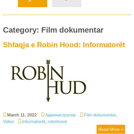
Category:
Film dokumentar
Shfaqja e Robin Hood: Informatorët
Posted
Author
Categories
March 11, 2022
Администратор
Film dokumentar
,
on
Tags
Video
informatorët
,
robinhood
Read More »