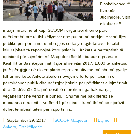
Fishkëllyesve të
Evropës
Juglindore. Vitin
e kaluar në
muajin mars në Shkup, SCOOP-i organizoi ditën e parë
ndërkombëtare të fishkëllyesve dhe punon në ngritjen e vetëdijes
publike për përfitimet e mbrojtjes së këtyre qytetarëve, të cilët
inkurajohen të raportojnë korrupsionin. Anketa e perceptimit të
opinionit për lajmërim në Maqedoni është zbatuar nga ana e
Këshillit të Bashkëpunimit Rajonal në vitin 2017. 1.000 të anketuar
janë përgjigjur në ekzemplarin reprezentativ me më shumë pyetje
lidhur me këtë. Anketa zbulon nevojën e fortë për arsimin e
përmirësuar publik dhe ndërgjegjësimin për përfitimet e lajmërimit
dhe rëndësinë që lajmëruesit të mbrohen nga hakmarrja,
veçanërisht në vendin e punës. Shumë më pak njerëz se
mesatarja e rajonit – vetëm 41 për qind – kanë thënë se njerëzit
duhet të mbështeten për raportimin...
Posted
Author
Categories
Tags
September 29, 2017
SCOOP Maqedoni
Lajme
on
Anketa
,
Fishkëllyesit