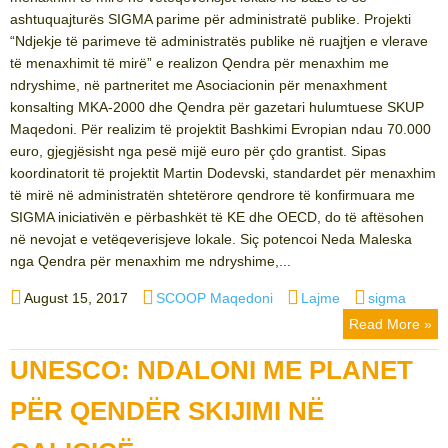
ashtuquajturës SIGMA parime për administratë publike. Projekti
“Ndjekje të parimeve të administratës publike në ruajtjen e vlerave
të menaxhimit të mirë” e realizon Qendra për menaxhim me
ndryshime, në partneritet me Asociacionin për menaxhment
konsalting MKA-2000 dhe Qendra për gazetari hulumtuese SKUP
Maqedoni. Për realizim të projektit Bashkimi Evropian ndau 70.000
euro, gjegjësisht nga pesë mijë euro për çdo grantist. Sipas
koordinatorit të projektit Martin Dodevski, standardet për menaxhim
të mirë në administratën shtetërore qendrore të konfirmuara me
SIGMA iniciativën e përbashkët të KE dhe OECD, do të aftësohen
në nevojat e vetëqeverisjeve lokale. Siç potencoi Neda Maleska
nga Qendra për menaxhim me ndryshime,...
Posted
Author
Categories
Tags
August 15, 2017
SCOOP Maqedoni
Lajme
sigma
on
Read More »
UNESCO: NDALONI ME PLANET
PËR QENDËR SKIJIMI NË