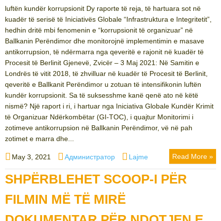
luftën kundër korrupsionit Dy raporte të reja, të hartuara sot në
kuadër të serisë të Iniciativës Globale “Infrastruktura e Integritetit”,
hedhin dritë mbi fenomenin e “korrupsionit të organizuar” në
Ballkanin Perëndimor dhe monitorojnë implementimin e masave
antikorrupsion, të ndërmarra nga qeveritë e rajonit në kuadër të
Procesit të Berlinit Gjenevë, Zvicër – 3 Maj 2021: Në Samitin e
Londrës të vitit 2018, të zhvilluar në kuadër të Procesit të Berlinit,
qeveritë e Ballkanit Perëndimor u zotuan të intensifikonin luftën
kundër korrupsionit. Sa të suksesshme kanë qenë ato në këtë
nismë? Një raport i ri, i hartuar nga Iniciativa Globale Kundër Krimit
të Organizuar Ndërkombëtar (GI-TOC), i quajtur Monitorimi i
zotimeve antikorrupsion në Ballkanin Perëndimor, vë në pah
zotimet e marra dhe...
Posted
Author
Categories
Read More »
May 3, 2021
Администратор
Lajme
on
SHPËRBLEHET SCOOP-I PËR
FILMIN MË TË MIRË
DOKUMENTAR PËR NDOTJEN E