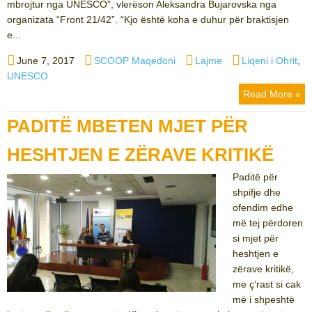
mbrojtur nga UNESCO”, vlerëson Aleksandra Bujarovska nga
organizata “Front 21/42”. “Kjo është koha e duhur për braktisjen
e...
Posted
Author
Categories
Tags
June 7, 2017
SCOOP Maqedoni
Lajme
Liqeni i Ohrit
,
on
UNESCO
Read More »
PADITË MBETEN MJET PËR
HESHTJEN E ZËRAVE KRITIKË
Paditë për
shpifje dhe
ofendim edhe
më tej përdoren
si mjet për
heshtjen e
zërave kritikë,
me ç‘rast si cak
më i shpeshtë