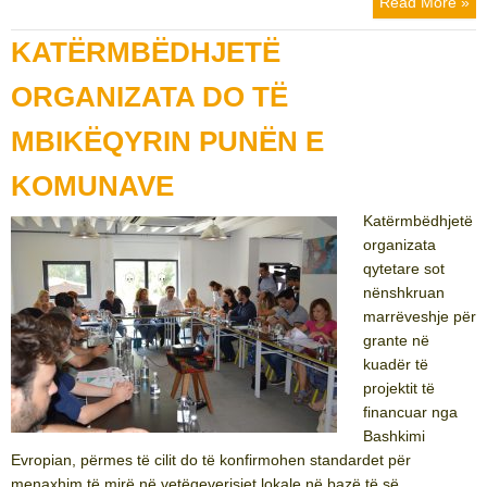
Read More »
KATËRMBËDHJETË
ORGANIZATA DO TË
MBIKËQYRIN PUNËN E
KOMUNAVE
Katërmbëdhjetë
organizata
qytetare sot
nënshkruan
marrëveshje për
grante në
kuadër të
projektit të
financuar nga
Bashkimi
Evropian, përmes të cilit do të konfirmohen standardet për
menaxhim të mirë në vetëqeverisjet lokale në bazë të së