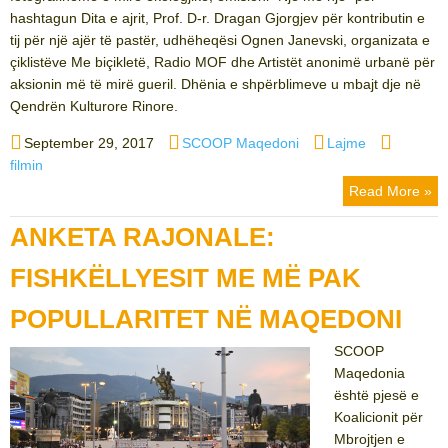
hashtagun Dita e ajrit, Prof. D-r. Dragan Gjorgjev për kontributin e
tij për një ajër të pastër, udhëheqësi Ognen Janevski, organizata e
çiklistëve Me biçikletë, Radio MOF dhe Artistët anonimë urbanë për
aksionin më të mirë gueril. Dhënia e shpërblimeve u mbajt dje në
Qendrën Kulturore Rinore.
Posted
Author
Categories
Tags
September 29, 2017
SCOOP Maqedoni
Lajme
on
filmin
Read More »
ANKETA RAJONALE:
FISHKËLLYESIT ME MË PAK
POPULLARITET NË MAQEDONI
SCOOP
Maqedonia
është pjesë e
Koalicionit për
Mbrojtjen e