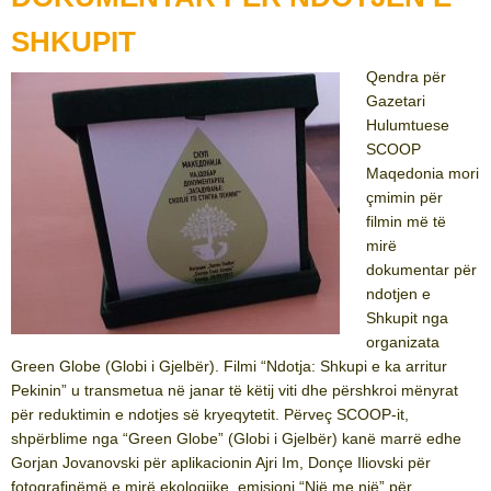
SHKUPIT
Qendra për
Gazetari
Hulumtuese
SCOOP
Maqedonia mori
çmimin për
filmin më të
mirë
dokumentar për
ndotjen e
Shkupit nga
organizata
Green Globe (Globi i Gjelbër). Filmi “Ndotja: Shkupi e ka arritur
Pekinin” u transmetua në janar të këtij viti dhe përshkroi mënyrat
për reduktimin e ndotjes së kryeqytetit. Përveç SCOOP-it,
shpërblime nga “Green Globe” (Globi i Gjelbër) kanë marrë edhe
Gorjan Jovanovski për aplikacionin Ajri Im, Donçe Iliovski për
fotografinëmë e mirë ekologjike, emisioni “Një me një” për