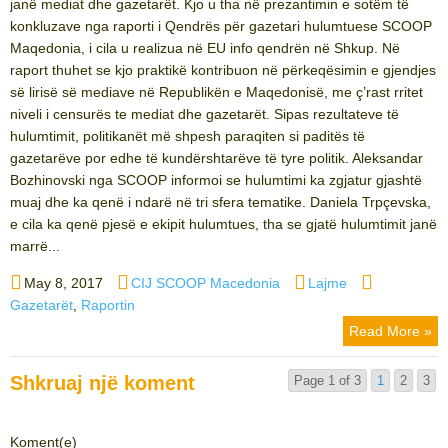
janë mediat dhe gazetarët. Kjo u tha në prezantimin e sotëm të
konkluzave nga raporti i Qendrës për gazetari hulumtuese SCOOP
Maqedonia, i cila u realizua në EU info qendrën në Shkup. Në
raport thuhet se kjo praktikë kontribuon në përkeqësimin e gjendjes
së lirisë së mediave në Republikën e Maqedonisë, me ç’rast rritet
niveli i censurës te mediat dhe gazetarët. Sipas rezultateve të
hulumtimit, politikanët më shpesh paraqiten si paditës të
gazetarëve por edhe të kundërshtarëve të tyre politik. Aleksandar
Bozhinovski nga SCOOP informoi se hulumtimi ka zgjatur gjashtë
muaj dhe ka qenë i ndarë në tri sfera tematike. Daniela Trpçevska,
e cila ka qenë pjesë e ekipit hulumtues, tha se gjatë hulumtimit janë
marrë...
Posted
Author
Categories
Tags
May 8, 2017
CIJ SCOOP Macedonia
Lajme
on
Gazetarët
,
Raportin
Read More »
Shkruaj një koment
Page 1 of 3
1
2
3
Koment(e)