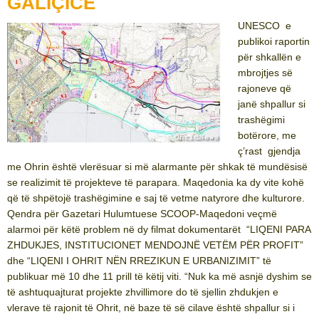
GALIÇICË
UNESCO e
publikoi raportin
për shkallën e
mbrojtjes së
rajoneve që
janë shpallur si
trashëgimi
botërore, me
ç’rast gjendja
me Ohrin është vlerësuar si më alarmante për shkak të mundësisë
se realizimit të projekteve të parapara. Maqedonia ka dy vite kohë
që të shpëtojë trashëgimine e saj të vetme natyrore dhe kulturore.
Qendra për Gazetari Hulumtuese SCOOP-Maqedoni veçmë
alarmoi për këtë problem në dy filmat dokumentarët “LIQENI PARA
ZHDUKJES, INSTITUCIONET MENDOJNË VETËM PËR PROFIT”
dhe “LIQENI I OHRIT NËN RREZIKUN E URBANIZIMIT” të
publikuar më 10 dhe 11 prill të këtij viti. “Nuk ka më asnjë dyshim se
të ashtuquajturat projekte zhvillimore do të sjellin zhdukjen e
vlerave të rajonit të Ohrit, në baze të së cilave është shpallur si i