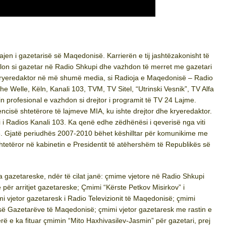
jen i gazetarisë së Maqedonisë. Karrierën e tij jashtëzakonisht të
illon si gazetar në Radio Shkupi dhe vazhdon të merret me gazetari
kryeredaktor në më shumë media, si Radioja e Maqedonisë – Radio
e Welle, Këln, Kanali 103, TVM, TV Sitel, “Utrinski Vesnik”, TV Alfa
n profesional e vazhdon si drejtor i programit të TV 24 Lajme.
ncisë shtetërore të lajmeve MIA, ku ishte drejtor dhe kryeredaktor.
i Radios Kanali 103. Ka qenë edhe zëdhënësi i qeverisë nga viti
8. Gjatë periudhës 2007-2010 bëhet këshilltar për komunikime me
shtetëror në kabinetin e Presidentit të atëhershëm të Republikës së
a gazetareske, ndër të cilat janë: çmime vjetore në Radio Shkupi
ër arritjet gazetareske; Çmimi “Kërste Petkov Misirkov” i
 vjetor gazetaresk i Radio Televizionit të Maqedonisë; çmimi
ës së Gazetarëve të Maqedonisë; çmimi vjetor gazetaresk me rastin e
erë e ka fituar çmimin “Mito Haxhivasilev-Jasmin” për gazetari, prej