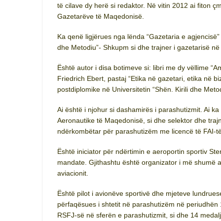
të cilave dy herë si redaktor. Në vitin 2012 ai fiton
Gazetarëve të Maqedonisë.
Ka qenë ligjërues nga lënda “Gazetaria e agjencisë” n
dhe Metodiu”- Shkupm si dhe trajner i gazetarisë në
Është autor i disa botimeve si: libri me dy vëllime “
Friedrich Ebert, pastaj “Etika në gazetari, etika në b
postdiplomike në Universitetin “Shën. Kirili dhe Meto
Ai është i njohur si dashamirës i parashutizmit. Ai k
Aeronautike të Maqedonisë, si dhe selektor dhe traj
ndërkombëtar për parashutizëm me licencë të FAI-të
Është iniciator për ndërtimin e aeroportin sportiv Ste
mandate. Gjithashtu është organizator i më shumë a
aviacionit.
Është pilot i avionëve sportivë dhe mjeteve lundrue
përfaqësues i shtetit në parashutizëm në periudhën
RSFJ-së në sferën e parashutizmit, si dhe 14 medal