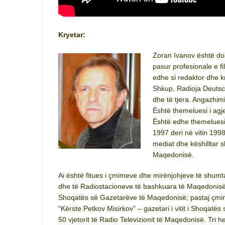
Kryetar:
Zoran Ivanov është doa
pasur profesionale e f
edhe si redaktor dhe 
Shkup, Radioja Deutsch
dhe të tjera. Angazhimi
Është themeluesi i agje
Është edhe themeluesi 
1997 deri në vitin 199
mediat dhe këshilltar 
Maqedonisë.
Ai është fitues i çmimeve dhe mirënjohjeve të shumt
dhe të Radiostacioneve të bashkuara të Maqedonisë p
Shoqatës së Gazetarëve të Maqedonisë; pastaj çmimi
“Kërste Petkov Misirkov” – gazetari i vitit i Shoqat
50 vjetorit të Radio Televizionit të Maqedonisë. Tri h