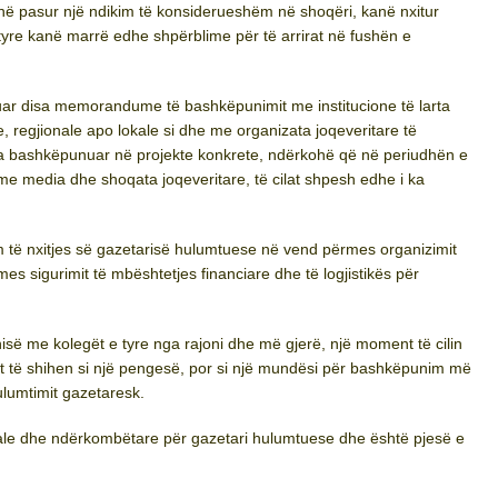
në pasur një ndikim të konsiderueshëm në shoqëri, kanë nxitur
tyre kanë marrë edhe shpërblime për të arrirat në fushën e
r disa memorandume të bashkëpunimit me institucione të larta
 regjionale apo lokale si dhe me organizata joqeveritare të
a bashkëpunuar në projekte konkrete, ndërkohë që në periudhën e
e media dhe shoqata joqeveritare, të cilat shpesh edhe i ka
m të nxitjes së gazetarisë hulumtuese në vend përmes organizimit
es sigurimit të mbështetjes financiare dhe të logjistikës për
së me kolegët e tyre nga rajoni dhe më gjerë, një moment të cilin
et të shihen si një pengesë, por si një mundësi për bashkëpunim më
ulumtimit gazetaresk.
ale dhe ndërkombëtare për gazetari hulumtuese dhe është pjesë e