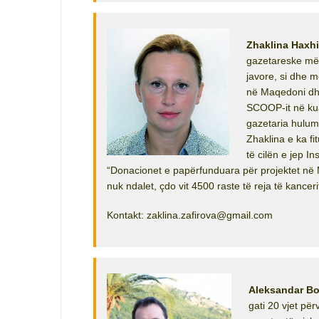
Zhaklina Haxhi
gazetareske më 
javore, si dhe 
në Maqedoni dhe
SCOOP-it në kua
gazetaria hulum
Zhaklina e ka fi
të cilën e jep In
“Donacionet e papërfunduara për projektet në 
nuk ndalet, çdo vit 4500 raste të reja të kancerit
Kontakt: zaklina.zafirova@gmail.com
Aleksandar Bo
gati 20 vjet përv