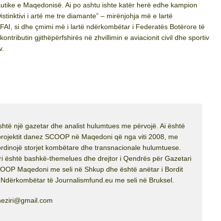
nautike e Maqedonisë. Ai po ashtu ishte katër herë edhe kampion
istinktivi i artë me tre diamante” – mirënjohja më e lartë
FAI, si dhe çmimi më i lartë ndërkombëtar i Federatës Botërore të
ontributin gjithëpërfshirës në zhvillimin e aviacionit civil dhe sportiv
v.
htë një gazetar dhe analist hulumtues me përvojë. Ai është
 projektit danez SCOOP në Maqedoni që nga viti 2008, me
oordinojë storjet kombëtare dhe transnacionale hulumtuese.
iri është bashkë-themelues dhe drejtor i Qendrës për Gazetari
OP Maqedoni me seli në Shkup dhe është anëtar i Bordit
 Ndërkombëtar të Journalismfund.eu me seli në Bruksel.
lneziri@gmail.com