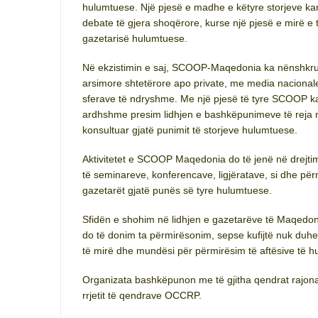
hulumtuese. Një pjesë e madhe e këtyre storjeve ka
debate të gjera shoqërore, kurse një pjesë e mirë e 
gazetarisë hulumtuese.
Në ekzistimin e saj, SCOOP-Maqedonia ka nënshkrua
arsimore shtetërore apo private, me media nacionale,
sferave të ndryshme. Me një pjesë të tyre SCOOP k
ardhshme presim lidhjen e bashkëpunimeve të reja m
konsultuar gjatë punimit të storjeve hulumtuese.
Aktivitetet e SCOOP Maqedonia do të jenë në drejti
të seminareve, konferencave, ligjëratave, si dhe përm
gazetarët gjatë punës së tyre hulumtuese.
Sfidën e shohim në lidhjen e gazetarëve të Maqedoni
do të donim ta përmirësonim, sepse kufijtë nuk duh
të mirë dhe mundësi për përmirësim të aftësive të h
Organizata bashkëpunon me të gjitha qendrat rajon
rrjetit të qendrave OCCRP.