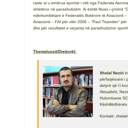
raste ai u emërua sportist i vitit nga Federata Aero
shtetëror në parashutizëm. Ai është fitues i çmimit “D
ndërkombëtare e Federatës Botërore të Aviacionit – 
Aviacionit – FAI për vitin 2006 – “Paul Tisandier” për k
dhe për rezultatet e veçanta në parashutizmin sporti
Themeluesit/Drejtorët:
Xhelal Neziri
ës
përfaqësuesi i
detyrë që t’i k
Aktualisht, Nez
Hulumtuese SCO
Këshillëdhënës
Kontakt: xhela