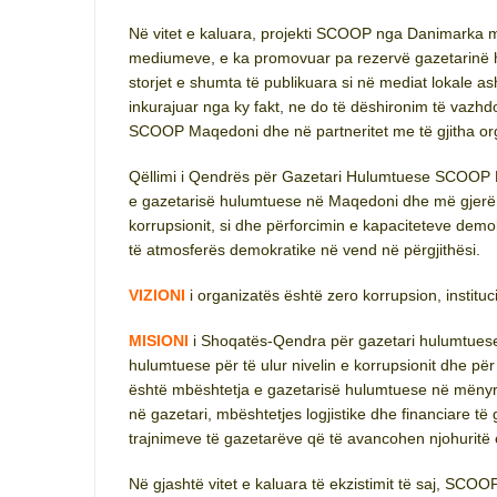
Në vitet e kaluara, projekti SCOOP nga Danimarka 
mediumeve, e ka promovuar pa rezervë gazetarinë hu
storjet e shumta të publikuara si në mediat lokale a
inkurajuar nga ky fakt, ne do të dëshironim të vaz
SCOOP Maqedoni dhe në partneritet me të gjitha org
Qëllimi i Qendrës për Gazetari Hulumtuese SCOOP Ma
e gazetarisë hulumtuese në Maqedoni dhe më gjerë si
korrupsionit, si dhe përforcimin e kapaciteteve demo
të atmosferës demokratike në vend në përgjithësi.
VIZIONI
i organizatës është zero korrupsion, instituc
MISIONI
i Shoqatës-Qendra për gazetari hulumtues
hulumtuese për të ulur nivelin e korrupsionit dhe p
është mbështetja e gazetarisë hulumtuese në mënyr
në gazetari, mbështetjes logjistike dhe financiare t
trajnimeve të gazetarëve që të avancohen njohuritë 
Në gjashtë vitet e kaluara të ekzistimit të saj, SC