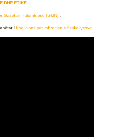
 DHE ETIKE
për Gazetari Hulumtuese (GIJN)
.
anëtar i
Koalicionit për mbrojtjen e fishkëllyesve
.