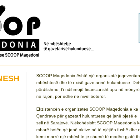
SCOOP Maqedonia është një organizatë joqeveritare dh
NESH
mbështesë dhe të nxisë gazetarinë hulumtuese. Detyr
përditshme, t’i ndihmojë financiarisht apo në mëny
në rajon, por edhe në nivel botëror.
Ekzistencën e organizatës SCOOP Maqedonia e k
Qendrave për gazetari hulumtuese që janë pjesë e
P
seli në Sarajevë. Njëkohësisht SCOOP Maqedonia ka
mbarë botën që janë aktive në të njëjtën fushë dhe 
kemi marrë një mbështetje shumë të madhe gjatë th