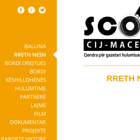
BALLINA
Skip to content
RRETH NESH
BORDI DREJTUES
BORDI
RRETH 
KËSHILLDHËNËS
HULUMTIME
PARTNERË
LAJME
FILM
DOKUMENTAR
PROJEKTE
RAPORTE VJETORE