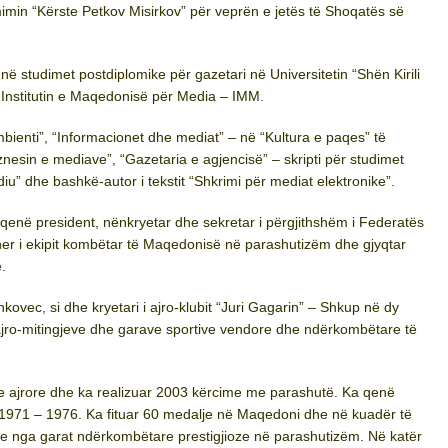
 çmimin “Kërste Petkov Misirkov” për veprën e jetës të Shoqatës së
ë studimet postdiplomike për gazetari në Universitetin “Shën Kirili
 Institutin e Maqedonisë për Media – IMM.
Ambienti”, “Informacionet dhe mediat” – në “Kultura e paqes” të
iznesin e mediave”, “Gazetaria e agjencisë” – skripti për studimet
diu” dhe bashkë-autor i tekstit “Shkrimi për mediat elektronike”.
a qenë president, nënkryetar dhe sekretar i përgjithshëm i Federatës
ner i ekipit kombëtar të Maqedonisë në parashutizëm dhe gjyqtar
.
nkovec, si dhe kryetari i ajro-klubit “Juri Gagarin” – Shkup në dy
jro-mitingjeve dhe garave sportive vendore dhe ndërkombëtare të
se ajrore dhe ka realizuar 2003 kërcime me parashutë. Ka qenë
 1971 – 1976. Ka fituar 60 medalje në Maqedoni dhe në kuadër të
je nga garat ndërkombëtare prestigjioze në parashutizëm. Në katër