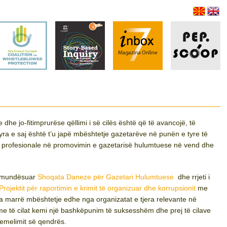
e jo-fitimprurëse qëllimi i së cilës është që të avancojë, të
a e saj është t’u japë mbështetje gazetarëve në punën e tyre të
rë profesionale në promovimin e gazetarisë hulumtuese në vend dhe
a mundësuar
Shoqata Daneze për Gazetari Hulumtuese
dhe rrjeti i
rojektit për raportimin e krimit të organizuar dhe korrupsionit
me
 marrë mbështetje edhe nga organizatat e tjera relevante në
me të cilat kemi një bashkëpunim të suksesshëm dhe prej të cilave
emelimit së qendrës.