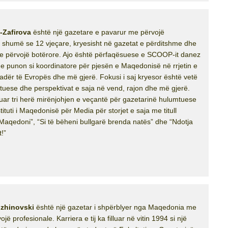
-Zafirova
është një gazetare e pavarur me përvojë
shumë se 12 vjeçare, kryesisht në gazetat e përditshme dhe
me përvojë botërore. Ajo është përfaqësuese e SCOOP-it danez
 punon si koordinatore për pjesën e Maqedonisë në rrjetin e
dër të Evropës dhe më gjerë. Fokusi i saj kryesor është vetë
tuese dhe perspektivat e saja në vend, rajon dhe më gjerë.
tuar tri herë mirënjohjen e veçantë për gazetarinë hulumtuese
stituti i Maqedonisë për Media për storjet e saja me titull
Maqedoni”, “Si të bëheni bullgarë brenda natës” dhe “Ndotja
!”
zhinovski
është një gazetar i shpërblyer nga Maqedonia me
ojë profesionale. Karriera e tij ka filluar në vitin 1994 si një