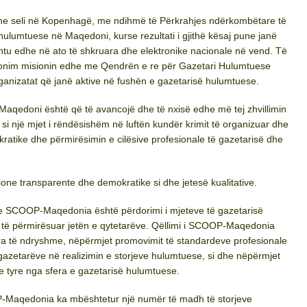
me seli në Kopenhagë, me ndihmë të Përkrahjes ndërkombëtare të
lumtuese në Maqedoni, kurse rezultati i gjithë kësaj pune janë
shtu edhe në ato të shkruara dhe elektronike nacionale në vend. Të
hdonim misionin edhe me Qendrën e re për Gazetari Hulumtuese
anizatat që janë aktive në fushën e gazetarisë hulumtuese.
qedoni është që të avancojë dhe të nxisë edhe më tej zhvillimin
 një mjet i rëndësishëm në luftën kundër krimit të organizuar dhe
kratike dhe përmirësimin e cilësive profesionale të gazetarisë dhe
ione transparente dhe demokratike si dhe jetesë kualitative.
e SCOOP-Maqedonia është përdorimi i mjeteve të gazetarisë
ër të përmirësuar jetën e qytetarëve. Qëllimi i SCOOP-Maqedonia
a të ndryshme, nëpërmjet promovimit të standardeve profesionale
ë gazetarëve në realizimin e storjeve hulumtuese, si dhe nëpërmjet
e tyre nga sfera e gazetarisë hulumtuese.
OOP-Maqedonia ka mbështetur një numër të madh të storjeve