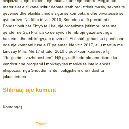
sinjalizues, një disident, një frikacak dhe një patriot. Megjithatë,
materialet e tij kanë nxitur debate rreth regjistrimit masiv, sekretit të
qeverisë dhe ekuilibrit midis sigurisë kombëtare dhe privatësisë së
qytetarëve. Në fillim të vitit 2016, Snouden u bë president i
Fondacionit për Shtyp të Lirë, një organizatë jofitimprurëse me
qendër në San Francisko që synon të mbrojë gazetarët nga
hakerimi dhe mbikëqyrja e qeverisë. Ai është gjithashtu i punësuar
nga një kompani ruse e IT pa emër. Në vitin 2017, ai u martua me
Lindsay Mills. Më 17 shtator 2019 u publikuan kujtimet e tij
“Regjistrim i vazhdueshëm”. Një gjykatë federale amerikane ka
vendosur se programi i mbikëqyrjes masive të inteligjencës i
ekspozuar nga Snouden ishte i paligjshëm dhe ndoshta
jokushtetues.
Shkruaj një koment
Koment(e)
Tweet