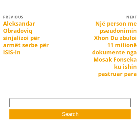
Post
PREVIOUS
NEXT
Aleksandar
Një person me
Previous
Next
navigation
Obradoviq
pseudonimin
post:
post:
sinjalizoi për
Xhon Du zbuloi
armët serbe për
11 milionë
ISIS-in
dokumente nga
Mosak Fonseka
ku ishin
pastruar para
Search
for: