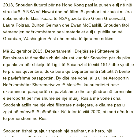
2013, Snouden fluturoi për në Hong Kong pasi la punën e tij në një
strukturë të NSA në Hawai dhe në fillim të qershorit ai zbuloi mijëra
dokumente të klasifikuara të NSA gazetarëve Glenn Greenwald,
Laura Poitras, Burton Gelman dhe Ewan McCaskill. Snouden fitoi
vëmendjen ndërkombëtare pasi materialet e tij u publikuan në
Guardian, Washington Post dhe media të tjera me ndikim.
Më 21 qershor 2013, Departamenti i Drejtësisë i Shteteve të
Bashkuara të Amerikës zbuloi akuzat kundër Snouden për dy pika
nga akuza për shkelje të Ligjit të Spiunazhit të vitit 1917 dhe vjedhje
të pronës qeveritare, duke bërë që Departamenti i Shtetit t’i bënte
të pavlefshme pasaportën. Dy ditë më vonë, ai u ul në Aeroportin
Ndërkombëtar Sheremetyevo të Moskës, ku autoritetet ruse
ekzaminuan pasaportën e pavlefshme dhe ai qëndroi në terminalin
e aeroportit për më shumë se një muaj. Rusia më vonë i dha
Snodenit azilin me një vizë fillestare njëvjeçare, e cila më pas u
zgjat në mënyrë të përsëritur. Në tetor të vitit 2020, ai mori qëndrim
të përhershëm në Rusi.
Snouden është quajtur shpesh një tradhtar, një hero, një