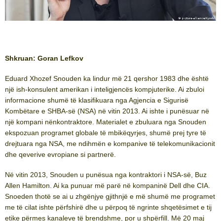
Shkruan: Goran Lefkov
Eduard Xhozef Snouden ka lindur më 21 qershor 1983 dhe është
një ish-konsulent amerikan i inteligjencës kompjuterike. Ai zbuloi
informacione shumë të klasifikuara nga Agjencia e Sigurisë
Kombëtare e SHBA-së (NSA) në vitin 2013. Ai ishte i punësuar në
një kompani nënkontraktore. Materialet e zbuluara nga Snouden
ekspozuan programet globale të mbikëqyrjes, shumë prej tyre të
drejtuara nga NSA, me ndihmën e kompanive të telekomunikacionit
dhe qeverive evropiane si partnerë.
Në vitin 2013, Snouden u punësua nga kontraktori i NSA-së, Buz
Allen Hamilton. Ai ka punuar më parë në kompaninë Dell dhe CIA.
Snoeden thotë se ai u zhgënjye gjithnjë e më shumë me programet
me të cilat ishte përfshirë dhe u përpoq të ngrinte shqetësimet e tij
etike përmes kanaleve të brendshme, por u shpërfill. Më 20 maj