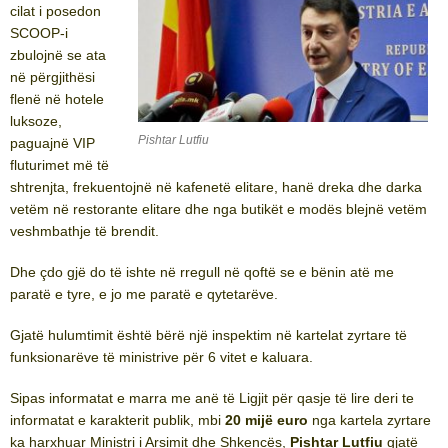
cilat i posedon
SCOOP-i
zbulojnë se ata
në përgjithësi
flenë në hotele
luksoze,
Pishtar Lutfiu
paguajnë VIP
fluturimet më të
shtrenjta, frekuentojnë në kafenetë elitare, hanë dreka dhe darka
vetëm në restorante elitare dhe nga butikët e modës blejnë vetëm
veshmbathje të brendit.
Dhe çdo gjë do të ishte në rregull në qoftë se e bënin atë me
paratë e tyre, e jo me paratë e qytetarëve.
Gjatë hulumtimit është bërë një inspektim në kartelat zyrtare të
funksionarëve të ministrive për 6 vitet e kaluara.
Sipas informatat e marra me anë të Ligjit për qasje të lire deri te
informatat e karakterit publik, mbi
20 mijë euro
nga kartela zyrtare
ka harxhuar Ministri i Arsimit dhe Shkencës,
Pishtar Lutfiu
gjatë