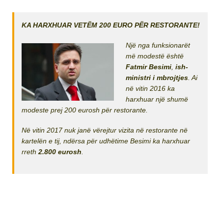
KA HARXHUAR VETËM 200 EURO PËR RESTORANTE!
Një nga funksionarët
më modestë është
Fatmir Besimi
,
ish-
ministri i mbrojtjes
. Ai
në vitin 2016 ka
harxhuar një shumë
modeste prej 200 eurosh për restorante.
Në vitin 2017 nuk janë vërejtur vizita në restorante në
kartelën e tij, ndërsa për udhëtime Besimi ka harxhuar
rreth
2.800 eurosh
.