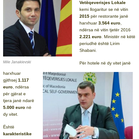
Vetëqeverisjes Lokale
kemi llogaritur se në vitin
2015
për restorante janë
harxhuar
3.564 euro
,
ndërsa në vitin tjetër 2016
2.221 euro
. Ministër në këtë
periudhë është Lirim
Shabani.
Mile Janakievski
Për hotele në dy vitet janë
harxhuar
gjithsej
1.117
euro
, ndërsa
për gjërat e
tjera janë ndarë
5.000 euro
në
dy vitet.
Është
karakteristike