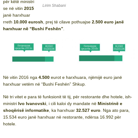
për këtë ministri
Lirim Shabani
se në vitin
2015
janë harxhuar
rreth
10.000 eurosh
, prej të cilave pothuajse
2.500 euro janë
harxhuar në “Bushi Feshën”
.
Në vitin 2016 nga
4.500
eurot e harxhuara, njëmijë euro janë
harxhuar vetëm në “Bushi Feshën” Shkup.
Në tri vitet e para të funksionit të tij, për restorante dhe hotele, ish-
ministri
Ivo Ivanovski
, i cili kaloi dy mandate në
Ministrinë e
shoqërisë informatike
, ka harxhuar
32.527 euro
. Nga ato para,
15.534 euro janë harxhuar në restorante, ndërsa 16.992 për
hotele.