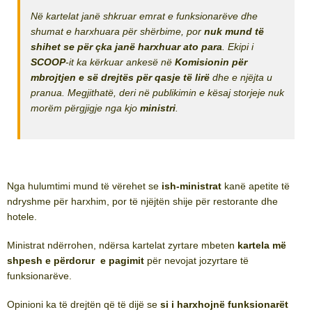
Në kartelat janë shkruar emrat e funksionarëve dhe
shumat e harxhuara për shërbime, por
nuk mund të
shihet se për çka janë harxhuar ato para
. Ekipi i
SCOOP
-it ka kërkuar ankesë në
Komisionin për
mbrojtjen e së drejtës për qasje të lirë
dhe e njëjta u
pranua. Megjithatë, deri në publikimin e kësaj storjeje nuk
morëm përgjigje nga kjo
ministri
.
Nga hulumtimi mund të vërehet se
ish-ministrat
kanë apetite të
ndryshme për harxhim, por të njëjtën shije për restorante dhe
hotele.
Ministrat ndërrohen, ndërsa kartelat zyrtare mbeten
kartela më
shpesh e përdorur e pagimit
për nevojat jozyrtare të
funksionarëve.
Opinioni ka të drejtën që të dijë se
si i harxhojnë funksionarët