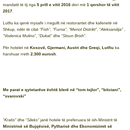
mandatit të tij nga
5 prill e vitit 2016
deri më
1 qershor të vitit
2017
.
Lutfiu ka qenë mysafir i rregullt në restorantet dhe kafenetë në
Shkup, ndër të cilat
“Fish”
,
“Furna”
,
“Meriot Distrikt”
,
“Aleksandija”
,
“Vodenica Mulino”
,
“Dukat”
dhe
“Stoun Brixh”
.
Për hotelet në
Kosovë, Gjermani, Austri dhe Greqi, Lutfiu
ka
harxhuar rreth
2.300 eurosh
.
Me parat e qytetarëve është blerë në “tom tejlor”, “bitciani”,
“svarovski”
“Kratis”
dhe “
Sileks”
janë hotele të preferuara të ish-Ministrit të
Ministrisë së Bujqësisë, Pylltarisë dhe Ekonomizimit së