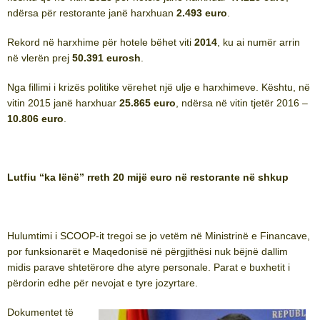
ndërsa për restorante janë harxhuan
2.493 euro
.
Rekord në harxhime për hotele bëhet viti
2014
, ku ai numër arrin
në vlerën prej
50.391 eurosh
.
Nga fillimi i krizës politike vërehet një ulje e harxhimeve. Kështu, në
vitin 2015 janë harxhuar
25.865 euro
, ndërsa në vitin tjetër 2016 –
10.806 euro
.
Lutfiu “ka lënë” rreth 20 mijë euro në restorante në shkup
Hulumtimi i SCOOP-it tregoi se jo vetëm në Ministrinë e Financave,
por funksionarët e Maqedonisë në përgjithësi nuk bëjnë dallim
midis parave shtetërore dhe atyre personale. Parat e buxhetit i
përdorin edhe për nevojat e tyre jozyrtare.
Dokumentet të