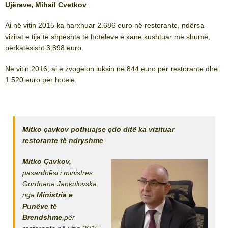
Ujërave, Mihail Cvetkov
.
Ai në vitin 2015 ka harxhuar 2.686 euro në restorante, ndërsa
vizitat e tija të shpeshta të hoteleve e kanë kushtuar më shumë,
përkatësisht 3.898 euro.
Në vitin 2016, ai e zvogëlon luksin në 844 euro për restorante dhe
1.520 euro për hotele.
Mitko çavkov pothuajse çdo ditë ka vizituar
restorante të ndryshme
Mitko Çavkov,
pasardhësi i ministres
Gordnana Jankulovska
nga
Ministria e
Punëve të
Brendshme
,për