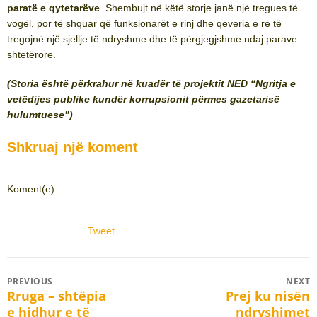
paratë e qytetarëve
. Shembujt në këtë storje janë një tregues të
vogël, por të shquar që funksionarët e rinj dhe qeveria e re të
tregojnë një sjellje të ndryshme dhe të përgjegjshme ndaj parave
shtetërore.
(Storia është përkrahur në kuadër të projektit NED “Ngritja e
vetëdijes publike kundër korrupsionit përmes gazetarisë
hulumtuese”)
Shkruaj një koment
Koment(e)
Tweet
Post
PREVIOUS
NEXT
Rruga – shtëpia
Prej ku nisën
Previous
Next
navigation
e hidhur e të
ndryshimet
post:
post: