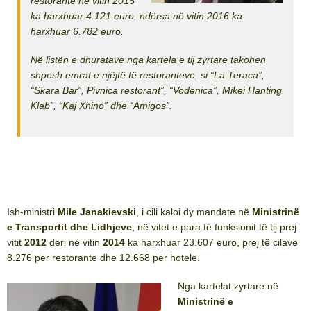
restorante në vitin 2015
ka harxhuar 4.121 euro, ndërsa në vitin 2016 ka
harxhuar 6.782 euro.
Në listën e dhuratave nga kartela e tij zyrtare takohen
shpesh emrat e njëjtë të restoranteve, si “La Teraca”,
“Skara Bar”, Pivnica restorant”, “Vodenica”, Mikei Hanting
Klab”, “Kaj Xhino” dhe “Amigos”.
Ish-ministri
Mile Janakievski
, i cili kaloi dy mandate në
Ministrinë
e Transportit dhe Lidhjeve
, në vitet e para të funksionit të tij prej
vitit
2012
deri në vitin
2014
ka harxhuar 23.607 euro, prej të cilave
8.276 për restorante dhe 12.668 për hotele.
Nga kartelat zyrtare në
Ministrinë e