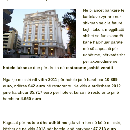
Në bilancet bankare të
kartelave zyrtare nuk
shkruan se cila faturë
kujt i takon, megjithatë
shihet se funksionarët
kanë harxhuar paratë
më së shpeshti për
udhëtime, përkatësisht
për akomodime në
hotele luksoze
dhe për dreka në
restorante jashtë vendit
.
Nga kjo ministri
në vitin 2011
për hotele janë harxhuar
10.899
euro
, ndërsa
942 euro
në restorante. Në vitin e ardhshëm
2012
janë harxhuar
35.717
euro për hotele, kurse në restorante janë
harxhuar
4.950 euro
.
Pagesat për
hotele dhe udhëtime
çdo vit rriten në këtë ministri,
kështu që në vitin
2013
për hotele janë harxhuar
47.213 euro
,