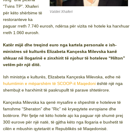
“Tvins TP”. Xhaferi
Valdet Xhaferi
për këto shërbime të
restoranteve ka
paguar rreth 7.740 eurosh, ndërsa për vizita në hotele ka harxhuar
rreth 1.060 eurosh.
Katër mijë dhe treqind euro nga kartela personale e ish-
ministres së kulturës Elizabeta Kançeska Milevska kanë
shkuar në llogarinë e zinxhirit të njohur të hoteleve “Hilton”
vetëm për një ditë.
Ish ministrja e kulturës, Elizabeta Kançeska Milevska, edhe në
hulumtimin e mëparshëm të SCOOP-it Maqedoni
është një nga
shembujt e harxhimit të paskrupullt të parave shtetërore.
Kançeska Milevska ka qenë mysafire e shpeshtë e hoteleve të
famshme “Sheraton” dhe “Ric” në kryeqytete evropiane dhe
botërore. Për fjetje në këto hotele ajo ka paguar një shumë prej
300 eurove për një natë, të gjitha këto nga llogaria e buxhetit të
cilën e mbushin qytetarët e Republikës së Maqedonisë.