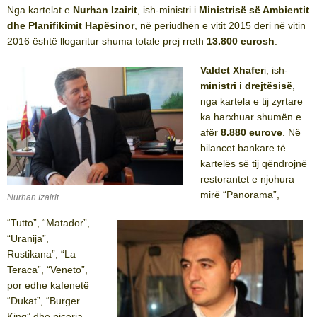
Nga kartelat e
Nurhan Izairit
, ish-ministri i
Ministrisë së Ambientit
dhe Planifikimit Hapësinor
, në periudhën e vitit 2015 deri në vitin
2016 është llogaritur shuma totale prej rreth
13.800 eurosh
.
Valdet Xhafer
i, ish-
ministri i drejtësisë
,
nga kartela e tij zyrtare
ka harxhuar shumën e
afër
8.880 eurove
. Në
bilancet bankare të
kartelës së tij qëndrojnë
restorantet e njohura
mirë “Panorama”,
Nurhan Izairit
“Tutto”, “Matador”,
“Uranija”,
Rustikana”, “La
Teraca”, “Veneto”,
por edhe kafenetë
“Dukat”, “Burger
King” dhe piceria