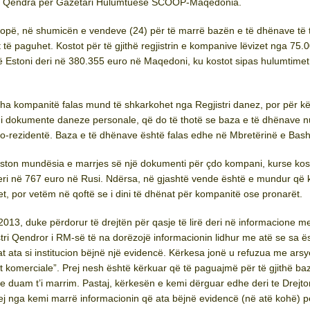
re Qendra për Gazetari Hulumtuese SCOOP-Maqedonia.
ropë, në shumicën e vendeve (24) për të marrë bazën e të dhënave të t
t të paguhet. Kostot për të gjithë regjistrin e kompanive lëvizet nga 75.
 Estoni deri në 380.355 euro në Maqedoni, ku kostot sipas hulumtime
tha kompanitë falas mund të shkarkohet nga Regjistri danez, por për kë
i dokumente daneze personale, që do të thotë se baza e të dhënave n
jo-rezidentë. Baza e të dhënave është falas edhe në Mbretërinë e Bash
iston mundësia e marrjes së një dokumenti për çdo kompani, kurse kos
eri në 767 euro në Rusi. Ndërsa, në gjashtë vende është e mundur që k
t, por vetëm në qoftë se i dini të dhënat për kompanitë ose pronarët.
13, duke përdorur të drejtën për qasje të lirë deri në informacione m
stri Qendror i RM-së të na dorëzojë informacionin lidhur me atë se sa ë
at ata si institucion bëjnë një evidencë. Kërkesa jonë u refuzua me arsy
t komerciale”. Prej nesh është kërkuar që të paguajmë për të gjithë ba
e duam t’i marrim. Pastaj, kërkesën e kemi dërguar edhe deri te Drejtor
j nga kemi marrë informacionin që ata bëjnë evidencë (në atë kohë) pë