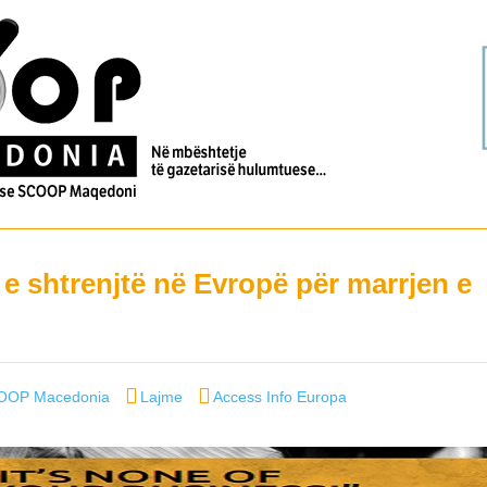
 shtrenjtë në Evropë për marrjen e
Categories
Tags
OOP Macedonia
Lajme
Access Info Europa