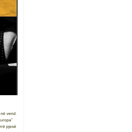
 në vend.
Europa”
arrë pjesë