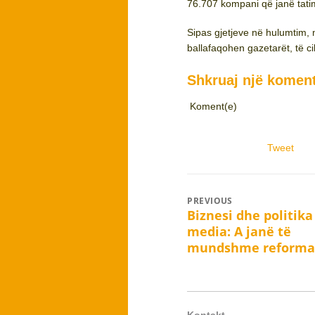
76.707 kompani që janë tat
Sipas gjetjeve në hulumtim, 
ballafaqohen gazetarët, të ci
Shkruaj një komen
Koment(e)
Tweet
Post
PREVIOUS
Biznesi dhe politika
Previous
navigation
media: A janë të
post:
mundshme reforma
Kontakt