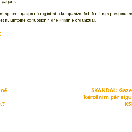
impagues.
mungesa e qasjes në regjistrat e kompanive, është një nga pengesat me
lët hulumtojnë korrupsionin dhe krimin e organizuar.
t
 në
SKANDAL: Gaze
Next
“kërcënim për sigu
post:
t?
KS