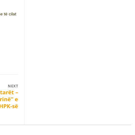
 të cilat
NEXT
tarët –
rinë” e
HPK-së