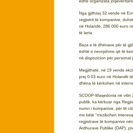
edhe organizata joqeverita
Nga gjithsej 32 vende në Ev
regjistrit të kompanive, duhe
në Holandë, 286.000 euro në
të larta.
Baza e të dhënave për të gji
është e nevojshme që të ken
në dispozicion për personat 
Megjithatë, në 19 vende ekz
prej 0.03 euro në Holandë d
dhëna të kërkohen në interne
SCOOP-Maqedonia në vitin 20
publik, ka kërkuar nga Regji
numri i kompanive, për të cil
me këtë “rrezikohen interesa
regjistrave të kompanive nës
Ardhurave Publike (DAP), pre