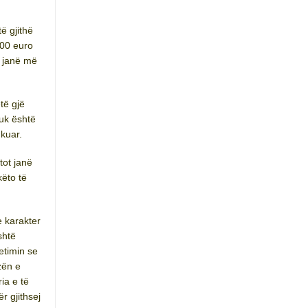
ë gjithë
000 euro
t janë më
të gjë
uk është
kuar.
tot janë
ëto të
e karakter
shtë
etimin se
zën e
ia e të
r gjithsej