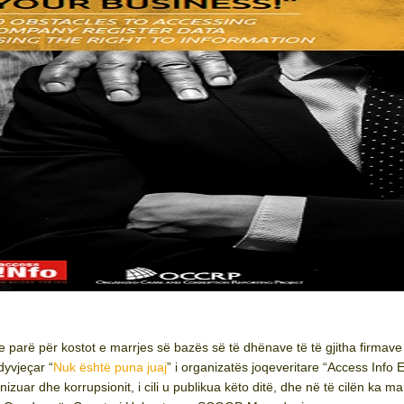
parë për kostot e marrjes së bazës së të dhënave të të gjitha firmave
dyvjeçar “
Nuk është puna juaj
” i organizatës joqeveritare “Access Info 
anizuar dhe korrupsionit, i cili u publikua këto ditë, dhe në të cilën ka m