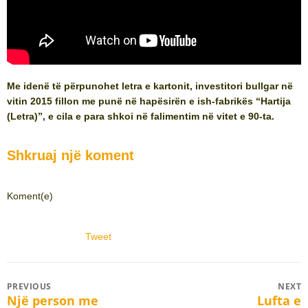
Me idenë të përpunohet letra e kartonit, investitori bullgar në
vitin 2015 fillon me punë në hapësirën e ish-fabrikës “Hartija
(Letra)”, e cila e para shkoi në falimentim në vitet e 90-ta.
Shkruaj një koment
Koment(e)
Tweet
Post
PREVIOUS
NEXT
Një person me
Lufta e
Previous
Next