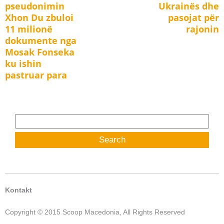
navigation
pseudonimin
Ukrainës dhe
post:
post:
Xhon Du zbuloi
pasojat për
11 milionë
rajonin
dokumente nga
Mosak Fonseka
ku ishin
pastruar para
Search
for:
Kontakt
Copyright © 2015 Scoop Macedonia, All Rights Reserved