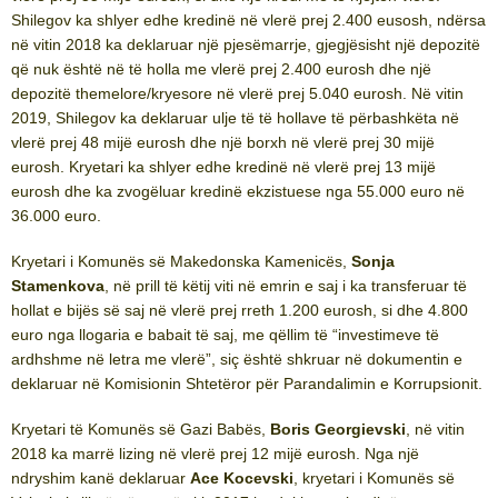
Shilegov ka shlyer edhe kredinë në vlerë prej 2.400 eusosh, ndërsa
në vitin 2018 ka deklaruar një pjesëmarrje, gjegjësisht një depozitë
që nuk është në të holla me vlerë prej 2.400 eurosh dhe një
depozitë themelore/kryesore në vlerë prej 5.040 eurosh. Në vitin
2019, Shilegov ka deklaruar ulje të të hollave të përbashkëta në
vlerë prej 48 mijë eurosh dhe një borxh në vlerë prej 30 mijë
eurosh. Kryetari ka shlyer edhe kredinë në vlerë prej 13 mijë
eurosh dhe ka zvogëluar kredinë ekzistuese nga 55.000 euro në
36.000 euro.
Kryetari i Komunës së Makedonska Kamenicës,
Sonja
Stamenkova
, në prill të këtij viti në emrin e saj i ka transferuar të
hollat e bijës së saj në vlerë prej rreth 1.200 eurosh, si dhe 4.800
euro nga llogaria e babait të saj, me qëllim të “investimeve të
ardhshme në letra me vlerë”, siç është shkruar në dokumentin e
deklaruar në Komisionin Shtetëror për Parandalimin e Korrupsionit.
Kryetari të Komunës së Gazi Babës,
Boris Georgievski
, në vitin
2018 ka marrë lizing në vlerë prej 12 mijë eurosh. Nga një
ndryshim kanë deklaruar
Ace Kocevski
, kryetari i Komunës së