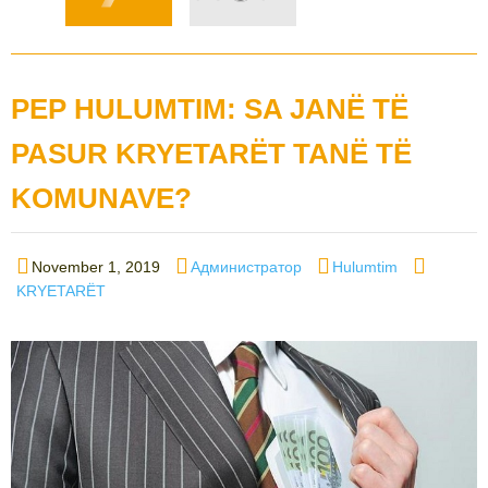
PEP HULUMTIM: SA JANË TË
PASUR KRYETARËT TANË TË
KOMUNAVE?
Posted
Author
Categories
Tags
November 1, 2019
Администратор
Hulumtim
on
KRYETARËT