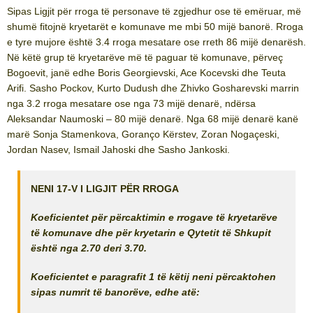
Sipas Ligjit për rroga të personave të zgjedhur ose të emëruar, më
shumë fitojnë kryetarët e komunave me mbi 50 mijë banorë. Rroga
e tyre mujore është 3.4 rroga mesatare ose rreth 86 mijë denarësh.
Në këtë grup të kryetarëve më të paguar të komunave, përveç
Bogoevit, janë edhe Boris Georgievski, Ace Kocevski dhe Teuta
Arifi. Sasho Pockov, Kurto Dudush dhe Zhivko Gosharevski marrin
nga 3.2 rroga mesatare ose nga 73 mijë denarë, ndërsa
Aleksandar Naumoski – 80 mijë denarë. Nga 68 mijë denarë kanë
marë Sonja Stamenkova, Goranço Kërstev, Zoran Nogaçeski,
Jordan Nasev, Ismail Jahoski dhe Sasho Jankoski.
NENI 17-V I LIGJIT PËR RROGA
Koeficientet për përcaktimin e rrogave të kryetarëve
të komunave dhe për kryetarin e Qytetit të Shkupit
është nga 2.70 deri 3.70.
Koeficientet e paragrafit 1 të këtij neni përcaktohen
sipas numrit të banorëve, edhe atë: