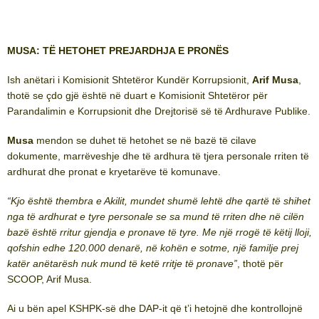
MUSA: TË HETOHET PREJARDHJA E PRONËS
Ish anëtari i Komisionit Shtetëror Kundër Korrupsionit,
Arif Musa
,
thotë se çdo gjë është në duart e Komisionit Shtetëror për
Parandalimin e Korrupsionit dhe Drejtorisë së të Ardhurave Publike.
Musa
mendon se duhet të hetohet se në bazë të cilave
dokumente, marrëveshje dhe të ardhura të tjera personale rriten të
ardhurat dhe pronat e kryetarëve të komunave.
“Kjo është thembra e Akilit, mundet shumë lehtë dhe qartë të shihet
nga të ardhurat e tyre personale se sa mund të rriten dhe në cilën
bazë është rritur gjendja e pronave të tyre. Me një rrogë të këtij lloji,
qofshin edhe 120.000 denarë, në kohën e sotme, një familje prej
katër anëtarësh nuk mund të ketë rritje të pronave”
, thotë për
SCOOP, Arif Musa.
Ai u bën apel KSHPK-së dhe DAP-it që t’i hetojnë dhe kontrollojnë