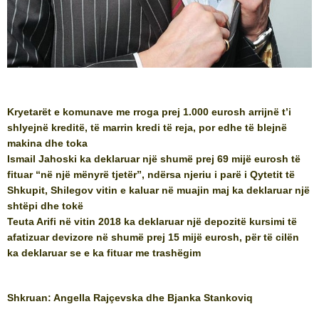
Kryetarët e komunave me rroga prej 1.000 eurosh arrijnë t’i
shlyejnë kreditë, të marrin kredi të reja, por edhe të blejnë
makina dhe toka
Ismail Jahoski ka deklaruar një shumë prej 69 mijë eurosh të
fituar “në një mënyrë tjetër”, ndërsa njeriu i parë i Qytetit të
Shkupit, Shilegov vitin e kaluar në muajin maj ka deklaruar një
shtëpi dhe tokë
Teuta Arifi në vitin 2018 ka deklaruar një depozitë kursimi të
afatizuar devizore në shumë prej 15 mijë eurosh, për të cilën
ka deklaruar se e ka fituar me trashëgim
Shkruan: Angella Rajçevska dhe Bjanka Stankoviq