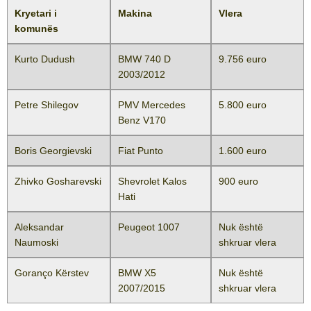
Kryetari i
Makina
Vlera
komunës
Kurto Dudush
BMW 740 D
9.756 euro
2003/2012
Petre Shilegov
PMV Mercedes
5.800 euro
Benz V170
Boris Georgievski
Fiat Punto
1.600 euro
Zhivko Gosharevski
Shevrolet Kalos
900 euro
Hati
Aleksandar
Peugeot 1007
Nuk është
Naumoski
shkruar vlera
Goranço Kërstev
BMW X5
Nuk është
2007/2015
shkruar vlera