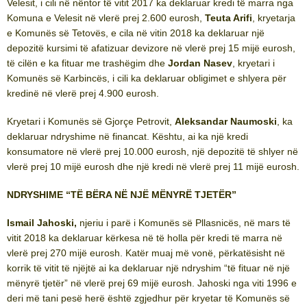
Velesit, i cili në nëntor të vitit 2017 ka deklaruar kredi të marra nga
Komuna e Velesit në vlerë prej 2.600 eurosh,
Teuta Arifi
, kryetarja
e Komunës së Tetovës, e cila në vitin 2018 ka deklaruar një
depozitë kursimi të afatizuar devizore në vlerë prej 15 mijë eurosh,
të cilën e ka fituar me trashëgim dhe
Jordan Nasev
, kryetari i
Komunës së Karbincës, i cili ka deklaruar obligimet e shlyera për
kredinë në vlerë prej 4.900 eurosh.
Kryetari i Komunës së Gjorçe Petrovit,
Aleksandar Naumoski
, ka
deklaruar ndryshime në financat. Kështu, ai ka një kredi
konsumatore në vlerë prej 10.000 eurosh, një depozitë të shlyer në
vlerë prej 10 mijë eurosh dhe një kredi në vlerë prej 11 mijë eurosh.
NDRYSHIME “TË BËRA NË NJË MËNYRË TJETËR”
Ismail Jahoski,
njeriu i parë i Komunës së Pllasnicës, në mars të
vitit 2018 ka deklaruar kërkesa në të holla për kredi të marra në
vlerë prej 270 mijë eurosh. Katër muaj më vonë, përkatësisht në
korrik të vitit të njëjtë ai ka deklaruar një ndryshim “të fituar në një
mënyrë tjetër” në vlerë prej 69 mijë eurosh. Jahoski nga viti 1996 e
deri më tani pesë herë është zgjedhur për kryetar të Komunës së