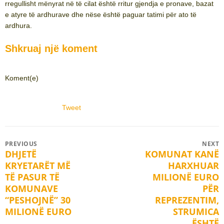
rregullisht mënyrat në të cilat është rritur gjendja e pronave, bazat
e atyre të ardhurave dhe nëse është paguar tatimi për ato të
ardhura.
Shkruaj një koment
Koment(e)
Tweet
Post
PREVIOUS
NEXT
DHJETË
KOMUNAT KANË
Previous
Next
navigation
KRYETARËT MË
HARXHUAR
post:
post:
TË PASUR TË
MILIONË EURO
KOMUNAVE
PËR
“PESHOJNË” 30
REPREZENTIM,
MILIONË EURO
STRUMICA
ËSHTË