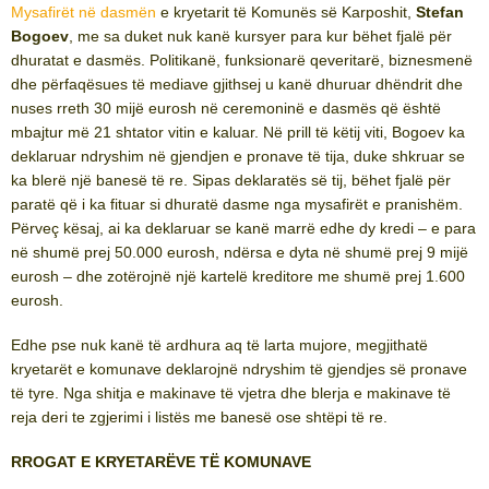
Mysafirët në dasmën
e kryetarit të Komunës së Karposhit,
Stefan
Bogoev
, me sa duket nuk kanë kursyer para kur bëhet fjalë për
dhuratat e dasmës. Politikanë, funksionarë qeveritarë, biznesmenë
dhe përfaqësues të mediave gjithsej u kanë dhuruar dhëndrit dhe
nuses rreth 30 mijë eurosh në ceremoninë e dasmës që është
mbajtur më 21 shtator vitin e kaluar. Në prill të këtij viti, Bogoev ka
deklaruar ndryshim në gjendjen e pronave të tija, duke shkruar se
ka blerë një banesë të re. Sipas deklaratës së tij, bëhet fjalë për
paratë që i ka fituar si dhuratë dasme nga mysafirët e pranishëm.
Përveç kësaj, ai ka deklaruar se kanë marrë edhe dy kredi – e para
në shumë prej 50.000 eurosh, ndërsa e dyta në shumë prej 9 mijë
eurosh – dhe zotërojnë një kartelë kreditore me shumë prej 1.600
eurosh.
Edhe pse nuk kanë të ardhura aq të larta mujore, megjithatë
kryetarët e komunave deklarojnë ndryshim të gjendjes së pronave
të tyre. Nga shitja e makinave të vjetra dhe blerja e makinave të
reja deri te zgjerimi i listës me banesë ose shtëpi të re.
RROGAT E KRYETARËVE TË KOMUNAVE