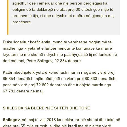
zgjedhur ose i emëruar dhe një person përgjegjës ka
obligim që ta deklarojë në afat prej 30 ditësh çdo rritje të
pronave të tija, si dhe ndryshimet e bëra në gjendjen e tij
pronësore.
Duke llogaritur koeficientin, mund të vërehet se rrogën më të
madhe nga kryetarët e lartpërmendur të komunave ka marrë
kryetari me më shumë ndryshime pas hyrjes së tij në funksion e
deri më tani, Petre Shilegov, 92.884 denarë.
Katërmbëdhjetë kryetarë komunash marrin rroga në vlerë prej
85.354 denarësh, njëmbëdhjetë në vlerë prej 80.333 denarësh,
pesë në vlerë prej 72.802 denarësh dhe tridhjetë marrin nga
67.781 denarë në maj.
SHILEGOV KA BLERË NJË SHTËPI DHE TOKË
Shilegov,
në maj të vitit 2018 ka deklaruar një shtëpi dhe tokë në
vlerë prej 55 mijë eurosh, si dhe një kredi me të njëjtën vlerë.