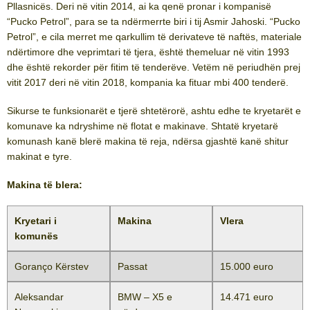
Pllasnicës. Deri në vitin 2014, ai ka qenë pronar i kompanisë
“Pucko Petrol”, para se ta ndërmerrte biri i tij Asmir Jahoski. “Pucko
Petrol”, e cila merret me qarkullim të derivateve të naftës, materiale
ndërtimore dhe veprimtari të tjera, është themeluar në vitin 1993
dhe është rekorder për fitim të tenderëve. Vetëm në periudhën prej
vitit 2017 deri në vitin 2018, kompania ka fituar mbi 400 tenderë.
Sikurse te funksionarët e tjerë shtetërorë, ashtu edhe te kryetarët e
komunave ka ndryshime në flotat e makinave. Shtatë kryetarë
komunash kanë blerë makina të reja, ndërsa gjashtë kanë shitur
makinat e tyre.
Makina të blera
:
Kryetari i
Makina
Vlera
komunës
Goranço Kërstev
Passat
15.000 euro
Aleksandar
BMW – X5 e
14.471 euro