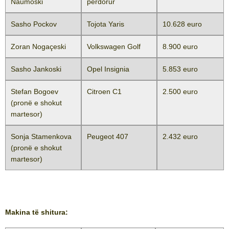
Naumoski
përdorur
Sasho Pockov
Tojota Yaris
10.628 euro
Zoran Nogaçeski
Volkswagen Golf
8.900 euro
Sasho Jankoski
Opel Insignia
5.853 euro
Stefan Bogoev
Citroen C1
2.500 euro
(pronë e shokut
martesor)
Sonja Stamenkova
Peugeot 407
2.432 euro
(pronë e shokut
martesor)
Makina të shitura
: