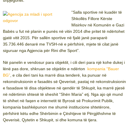
shpjegohet:
“Salla sportive në kuadër të
Shkollës Fillore Kërste
Misirkov në Komunën e Gazi
Babës u fut në planin e punës në vitin 2014 dhe pritet të ndërtohet
gjatë vitit 2015. Për sallën sportive në fjalë janë paraparë
35.736.446 denarë me TVSH-në e përfshirë, mjete të cilat janë
siguruar nga Agjencia për Rini dhe Sport”.
Në panelin e vendosur para objektit, i cili deri para një kohe dukej i
lënë pas dore, shkruan se objektin e ndërton
kompania “Bauer
BG”
, e cila deri tani ka marrë disa tenderë, ka punuar në
rekonstruksionin e fasadës së Qeverisë, pastaj në rekonstruksionin
e fasadave të disa objekteve në qendër të Shkupit, ka marrë pjesë
në ndërtimin shtesë të sheshit “Shën Maria” etj. Nga ajo që mund
të shihet në faqen e internetit të Byrosë së Prokurimit Publik,
kompania bashkëpunon me shumë institucione shtetërore,
përfshirë këtu edhe Shërbimin e Çështjeve të Përgjithshme të
Qeverisë, Qytetin e Shkupit, si dhe komuna të tjera.