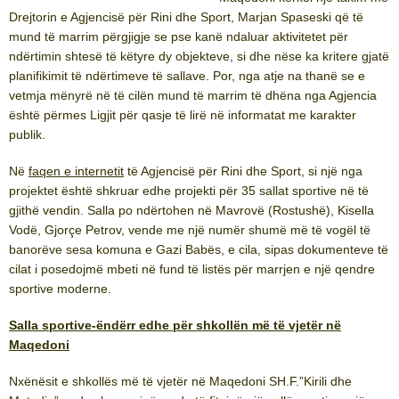
Drejtorin e Agjencisë për Rini dhe Sport, Marjan Spaseski që të
mund të marrim përgjigje se pse kanë ndaluar aktivitetet për
ndërtimin shtesë të këtyre dy objekteve, si dhe nëse ka kritere gjatë
planifikimit të ndërtimeve të sallave. Por, nga atje na thanë se e
vetmja mënyrë në të cilën mund të marrim të dhëna nga Agjencia
është përmes Ligjit për qasje të lirë në informatat me karakter
publik.
Në
faqen e internetit
të Agjencisë për Rini dhe Sport, si një nga
projektet është shkruar edhe projekti për 35 sallat sportive në të
gjithë vendin. Salla po ndërtohen në Mavrovë (Rostushë), Kisella
Vodë, Gjorçe Petrov, vende me një numër shumë më të vogël të
banorëve sesa komuna e Gazi Babës, e cila, sipas dokumenteve të
cilat i posedojmë mbeti në fund të listës për marrjen e një qendre
sportive moderne.
Salla sportive-ëndërr edhe për shkollën më të vjetër në
Maqedoni
Nxënësit e shkollës më të vjetër në Maqedoni SH.F.”Kirili dhe