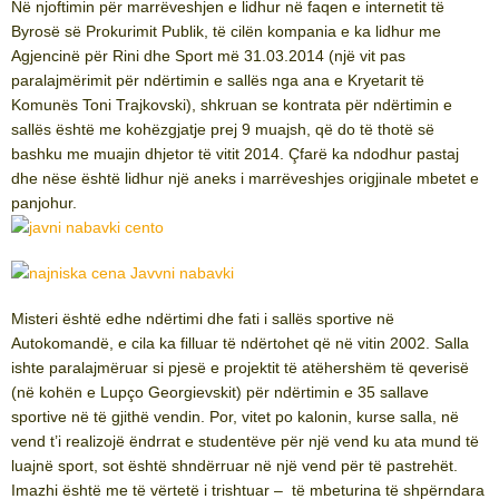
Në njoftimin për marrëveshjen e lidhur në faqen e internetit të
Byrosë së Prokurimit Publik, të cilën kompania e ka lidhur me
Agjencinë për Rini dhe Sport më 31.03.2014 (një vit pas
paralajmërimit për ndërtimin e sallës nga ana e Kryetarit të
Komunës Toni Trajkovski), shkruan se kontrata për ndërtimin e
sallës është me kohëzgjatje prej 9 muajsh, që do të thotë së
bashku me muajin dhjetor të vitit 2014. Çfarë ka ndodhur pastaj
dhe nëse është lidhur një aneks i marrëveshjes origjinale mbetet e
panjohur.
Misteri është edhe ndërtimi dhe fati i sallës sportive në
Autokomandë, e cila ka filluar të ndërtohet që në vitin 2002. Salla
ishte paralajmëruar si pjesë e projektit të atëhershëm të qeverisë
(në kohën e Lupço Georgievskit) për ndërtimin e 35 sallave
sportive në të gjithë vendin. Por, vitet po kalonin, kurse salla, në
vend t’i realizojë ëndrrat e studentëve për një vend ku ata mund të
luajnë sport, sot është shndërruar në një vend për të pastrehët.
Imazhi është me të vërtetë i trishtuar – të mbeturina të shpërndara