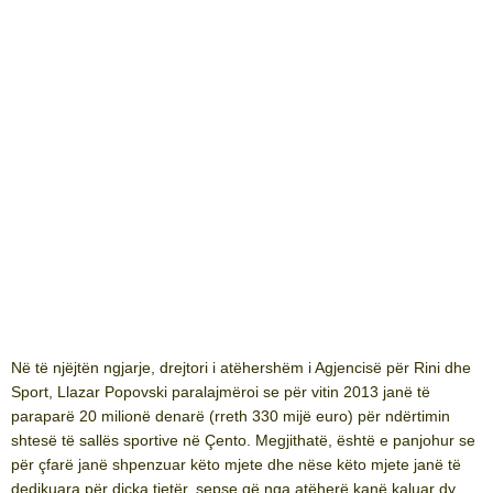
Në të njëjtën ngjarje, drejtori i atëhershëm i Agjencisë për Rini dhe
Sport, Llazar Popovski paralajmëroi se për vitin 2013 janë të
paraparë 20 milionë denarë (rreth 330 mijë euro) për ndërtimin
shtesë të sallës sportive në Çento. Megjithatë, është e panjohur se
për çfarë janë shpenzuar këto mjete dhe nëse këto mjete janë të
dedikuara për diçka tjetër, sepse që nga atëherë kanë kaluar dy