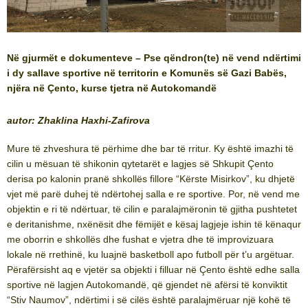
Në gjurmët e dokumenteve – Pse qëndron(te) në vend ndërtimi
i dy sallave sportive në territorin e Komunës së Gazi Babës,
njëra në Çento, kurse tjetra në Autokomandë
autor: Zhaklina Haxhi-Zafirova
Mure të zhveshura të përhime dhe bar të rritur. Ky është imazhi të
cilin u mësuan të shikonin qytetarët e lagjes së Shkupit Çento
derisa po kalonin pranë shkollës fillore “Kërste Misirkov”, ku dhjetë
vjet më parë duhej të ndërtohej salla e re sportive. Por, në vend me
objektin e ri të ndërtuar, të cilin e paralajmëronin të gjitha pushtetet
e deritanishme, nxënësit dhe fëmijët e kësaj lagjeje ishin të kënaqur
me oborrin e shkollës dhe fushat e vjetra dhe të improvizuara
lokale në rrethinë, ku luajnë basketboll apo futboll për t’u argëtuar.
Përafërsisht aq e vjetër sa objekti i filluar në Çento është edhe salla
sportive në lagjen Autokomandë, që gjendet në afërsi të konviktit
“Stiv Naumov”, ndërtimi i së cilës është paralajmëruar një kohë të