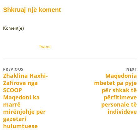
Shkruaj një koment
Koment(e)
Tweet
Post
PREVIOUS
NEXT
Zhaklina Haxhi-
Maqedonia
Previous
Next
navigation
Zafirova nga
mbetet pa pyje
post:
post:
SCOOP
për shkak të
Maqedoni ka
përfitimeve
marrë
personale të
mirënjohje për
individëve
gazetari
hulumtuese