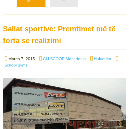
Sallat sportive: Premtimet më të
forta se realizimi
Posted
Author
Categories
Tags
March 7, 2015
CIJ SCOOP Macedonia
Hulumtim
on
School gyms