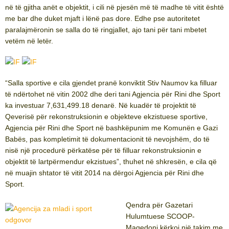
në të gjitha anët e objektit, i cili në pjesën më të madhe të vitit është
me bar dhe duket mjaft i lënë pas dore. Edhe pse autoritetet
paralajmëronin se salla do të ringjallet, ajo tani për tani mbetet
vetëm në letër.
“Salla sportive e cila gjendet pranë konviktit Stiv Naumov ka filluar
të ndërtohet në vitin 2002 dhe deri tani Agjencia për Rini dhe Sport
ka investuar 7,631,499.18 denarë. Në kuadër të projektit të
Qeverisë për rekonstruksionin e objekteve ekzistuese sportive,
Agjencia për Rini dhe Sport në bashkëpunim me Komunën e Gazi
Babës, pas kompletimit të dokumentacionit të nevojshëm, do të
nisë një procedurë përkatëse për të filluar rekonstruksionin e
objektit të lartpërmendur ekzistues”, thuhet në shkresën, e cila që
në muajin shtator të vitit 2014 na dërgoi Agjencia për Rini dhe
Sport.
Qendra për Gazetari
Hulumtuese SCOOP-
Maqedoni kërkoi një takim me