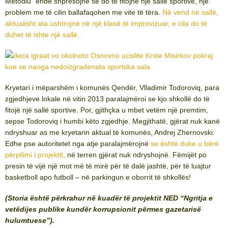
Metodiu” ende shpresojnë se do të fitojnë një sallë sportive, një
problem me të cilin ballafaqohen me vite të tëra.
Në vend në sallë,
aktualisht ata ushtrojnë në një klasë të improvizuar, e cila do të
duhet të ishte një sallë.
Kryetari i mëparshëm i komunës Qendër, Vlladimir Todoroviq, para
zgjedhjeve lokale në vitin 2013 paralajmëroi se kjo shkollë do të
fitojë një sallë sportive. Por, gjithçka u mbet vetëm një premtim,
sepse Todoroviq i humbi këto zgjedhje. Megjithatë, gjërat nuk kanë
ndryshuar as me kryetarin aktual të komunës, Andrej Zhernovski.
Edhe pse autoritetet nga atje paralajmërojnë
se është duke u bërë
përpilimi i projektit,
në terren gjërat nuk ndryshojnë. Fëmijët po
presin të vijë një mot më të mirë për të dalë jashtë, për të luajtur
basketboll apo futboll – në parkingun e oborrit të shkollës!
(Storia është përkrahur në kuadër të projektit NED “Ngritja e
vetëdijes publike kundër korrupsionit përmes gazetarisë
hulumtuese”).