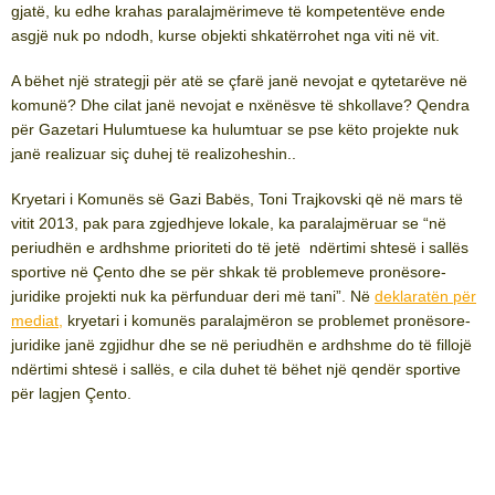
gjatë, ku edhe krahas paralajmërimeve të kompetentëve ende
asgjë nuk po ndodh, kurse objekti shkatërrohet nga viti në vit.
A bëhet një strategji për atë se çfarë janë nevojat e qytetarëve në
komunë? Dhe cilat janë nevojat e nxënësve të shkollave? Qendra
për Gazetari Hulumtuese ka hulumtuar se pse këto projekte nuk
janë realizuar siç duhej të realizoheshin..
Kryetari i Komunës së Gazi Babës, Toni Trajkovski që në mars të
vitit 2013, pak para zgjedhjeve lokale, ka paralajmëruar se “në
periudhën e ardhshme prioriteti do të jetë ndërtimi shtesë i sallës
sportive në Çento dhe se për shkak të problemeve pronësore-
juridike projekti nuk ka përfunduar deri më tani”. Në
deklaratën për
mediat
,
kryetari i komunës paralajmëron se problemet pronësore-
juridike janë zgjidhur dhe se në periudhën e ardhshme do të fillojë
ndërtimi shtesë i sallës, e cila duhet të bëhet një qendër sportive
për lagjen Çento.