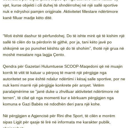
vjet, kurse objekti i cili duhej të shndërrohej në një sallë sportive
nuk e ndryshoi pamjen origjinale. Aktivitetet fillestare ndërtimore
kanë filluar madje këto ditë.
“Moti është dashur të përfundohej. Do të ishte mirë që të kishim një
sallë të cilën do ta përdorin të gjithë, por ja, tani këto javë po
shikojmë se po punohet kështu që do të shohim”, thotë një grua në
moshë mesatare nga lagjja Çento.
Qendra për Gazetari Hulumtuese SCOOP-Maqedoni që në muajin
korrik të vitit të kaluar u përpoq të marrë një përgjigje nga
autoritetet se pse është ndalur ndërtimi i kësaj salle sportive, por ne
nuk kemi marrë një përgjigje konkrete për arsyet. Vetëm
paralajmërime se “janë duke u zhvilluar aktivitetet ndërtimore në
terren”, të cilat që nga momenti kur e kërkuam përgjigjen nga
komuna e Gazi Babës në ndodhën deri para një kohe.
Në përgjigjen e Agjencisë për Rini dhe Sport, të cilën e morëm
sipas Ligjit për qasje të lirë në informata me karakter publik,