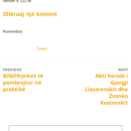
vendin e 111-të.
Shkruaj një koment
Koment(e)
Tweet
Post
PREVIOUS
NEXT
Bilbilfryrësit të
Akti heroik i
Previous
Next
navigation
pambrojtur në
Gjorgji
post:
post:
praktikë
Llazarevskit dhe
Zvonko
Kostovskit
Search