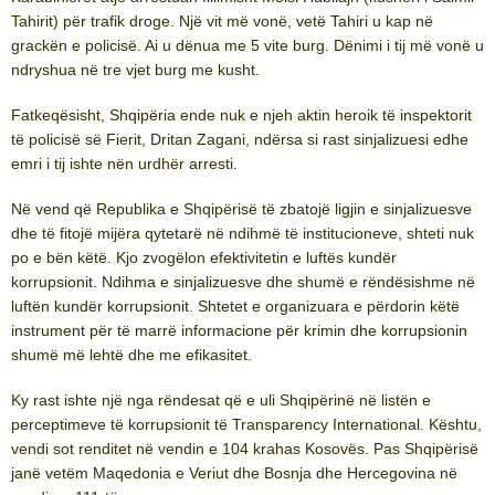
Tahirit) për trafik droge. Një vit më vonë, vetë Tahiri u kap në
grackën e policisë. Ai u dënua me 5 vite burg. Dënimi i tij më vonë u
ndryshua në tre vjet burg me kusht.
Fatkeqësisht, Shqipëria ende nuk e njeh aktin heroik të inspektorit
të policisë së Fierit, Dritan Zagani, ndërsa si rast sinjalizuesi edhe
emri i tij ishte nën urdhër arresti.
Në vend që Republika e Shqipërisë të zbatojë ligjin e sinjalizuesve
dhe të fitojë mijëra qytetarë në ndihmë të institucioneve, shteti nuk
po e bën këtë. Kjo zvogëlon efektivitetin e luftës kundër
korrupsionit. Ndihma e sinjalizuesve dhe shumë e rëndësishme në
luftën kundër korrupsionit. Shtetet e organizuara e përdorin këtë
instrument për të marrë informacione për krimin dhe korrupsionin
shumë më lehtë dhe me efikasitet.
Ky rast ishte një nga rëndesat që e uli Shqipërinë në listën e
perceptimeve të korrupsionit të Transparency International. Kështu,
vendi sot renditet në vendin e 104 krahas Kosovës. Pas Shqipërisë
janë vetëm Maqedonia e Veriut dhe Bosnja dhe Hercegovina në