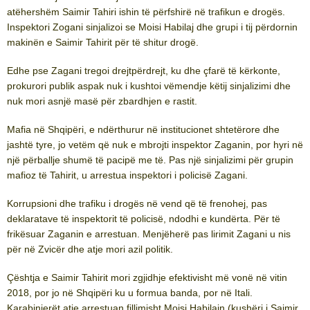
atëhershëm Saimir Tahiri ishin të përfshirë në trafikun e drogës.
Inspektori Zogani sinjalizoi se Moisi Habilaj dhe grupi i tij përdornin
makinën e Saimir Tahirit për të shitur drogë.
Edhe pse Zagani tregoi drejtpërdrejt, ku dhe çfarë të kërkonte,
prokurori publik aspak nuk i kushtoi vëmendje këtij sinjalizimi dhe
nuk mori asnjë masë për zbardhjen e rastit.
Mafia në Shqipëri, e ndërthurur në institucionet shtetërore dhe
jashtë tyre, jo vetëm që nuk e mbrojti inspektor Zaganin, por hyri në
një përballje shumë të pacipë me të. Pas një sinjalizimi për grupin
mafioz të Tahirit, u arrestua inspektori i policisë Zagani.
Korrupsioni dhe trafiku i drogës në vend që të frenohej, pas
deklaratave të inspektorit të policisë, ndodhi e kundërta. Për të
frikësuar Zaganin e arrestuan. Menjëherë pas lirimit Zagani u nis
për në Zvicër dhe atje mori azil politik.
Çështja e Saimir Tahirit mori zgjidhje efektivisht më vonë në vitin
2018, por jo në Shqipëri ku u formua banda, por në Itali.
Karabinierët atje arrestuan fillimisht Moisi Habilajn (kushëri i Saimir