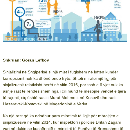
Shkruan: Goran Lefkov
Sinjalizimi në Shqipërisë si një mjet i fuqishëm në luftën kundër
korrupsionit nuk ka dhënë ende fryte. Shteti miratoi një ligj për
sinjalizuesit relativisht herët në vitin 2016, por tash e 6 vjet nuk ka
asnjë rast të rëndësishëm nga i cili mund të mësojnë vendet e tjera
të rajonit, siç është rasti i Murat Mehmetit në Kosovë dhe rasti
Llazarevski-Kostovski në Maqedoninë e Veriut.
Ka një rast që ka ndodhur para miratimit të ligjit për mbrojtjen e
sinjalizuesve në vitin 2014, kur inspektori i policisë Dritan Zagani
vuri në dukje se kushërinjtë e ministrit të Punëve të Brendshme të