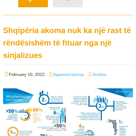
Shqipëria akoma nuk ka një rast të
rëndësishëm të fituar nga një
sinjalizues
Posted
Author
Categories
February 10, 2022
Администратор
Analiza
on