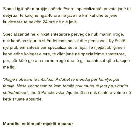
Sipas Ligjit për mbrojtje shëndetësore, specializantët privatë janë të
detyruar të kalojnë nga 40 orë në javë në klinikat dhe të jenë
kujdestarë të paktën 24 orë në një javë.
Specializantët në klinikat shtetërore përveç që nuk marrin rrogë,
nuk kanë as sigurim shëndetësor, social dhe pensional. Ky është
një problem shtesë për specializantet e reja. Të njëjtat obligime i
kanë edhe kolegët e tyre, të cilët janë në specializime shtetërore,
por, për këtë gjë ata marrin rrogë dhe të gjitha shtesat që u takojnë
me ligj.
“Asgjë nuk kam të mbuluar. A duhet të mendoj për familje, për
fëmijë. Nëse vendosem të kem fëmijë nuk mund të jem pa sigurim
shëndetësor”
, thotë Panchevska. Ajo thotë se nuk është e vetme në
këtë situatë absurde.
Mundësi vetëm për mjekët e pasur