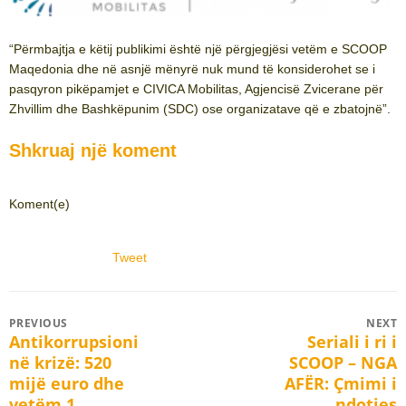
“Përmbajtja e këtij publikimi është një përgjegjësi vetëm e SCOOP
Maqedonia dhe në asnjë mënyrë nuk mund të konsiderohet se i
pasqyron pikëpamjet e CIVICA Mobilitas, Agjencisë Zvicerane për
Zhvillim dhe Bashkëpunim (SDC) ose organizatave që e zbatojnë”.
Shkruaj një koment
Koment(e)
Tweet
Post
PREVIOUS
NEXT
Antikorrupsioni
Seriali i ri i
Previous
Next
navigation
në krizë: 520
SCOOP – NGA
post:
post:
mijë euro dhe
AFËR: Çmimi i
vetëm 1
ndotjes