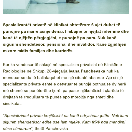
Specializantët privatë në klinikat shtetërore 6 vjet duhet të
punojnë pa marrë asnjë denar. I mbajnë të njëjtat ndërrime dhe
kanë të njëjtën përgjegjësi, e punojnë pa para. Nuk kanë
sigurim shëndetësor, pensional dhe invalidor. Kanë zgjidhjen
mizore midis familjes dhe karrierës
Kur ka vendosur të shkojë në specializim privatisht në Klinikën e
Radiologjisë në Shkup, 28-vjeçarja
Ivana Panchevska
nuk ka
menduar se do të ballafaqohet me një situatë absurde. Ajo si një
specializante private është e detyruar të punojë pothuajse dy herë
më shumë se punëtorët e tjerë, pa pasur njëkohësisht çfarëdo të
drejtash të rregulluara të punës apo mbrojtje nga shteti dhe
sindikatat.
“Specializimet private krejtësisht na kanë ndryshuar jetën. Nuk kam
sigurim shëndetësor edhe pse jam mjeke. Kam frikë nga mendimi
nëse sëmurem”,
thotë Panchevska.