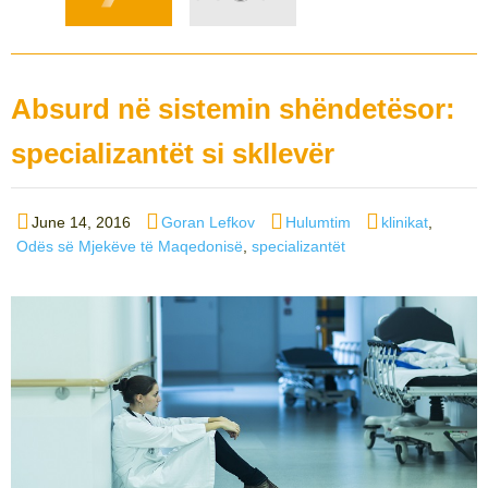
Absurd në sistemin shëndetësor:
specializantët si skllevër
Posted
Author
Categories
Tags
June 14, 2016
Goran Lefkov
Hulumtim
klinikat
,
on
Odës së Mjekëve të Maqedonisë
,
specializantët