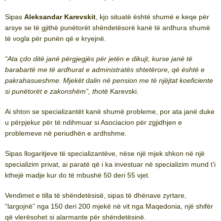
Sipas
Aleksandar Karevskit
, kjo situatë është shumë e keqe për
arsye se të gjithë punëtorët shëndetësorë kanë të ardhura shumë
të vogla për punën që e kryejnë.
“Ata çdo ditë janë përgjegjës për jetën e dikujt, kurse janë të
barabartë me të ardhurat e administratës shtetërore, që është e
pakrahasueshme. Mjekët dalin në pension me të njëjtat koeficiente
si punëtorët e zakonshëm”, thotë
Karevski.
Ai shton se specializantët kanë shumë probleme, por ata janë duke
u përpjekur për të ndihmuar si Asociacion për zgjidhjen e
problemeve në periudhën e ardhshme.
Sipas llogaritjeve të specializantëve, nëse një mjek shkon në një
specializim privat, ai paratë që i ka investuar në specializim mund t’i
kthejë madje kur do të mbushë 50 deri 55 vjet.
Vendimet e tilla të shëndetësisë, sipas të dhënave zyrtare,
“largojnë” nga 150 deri 200 mjekë në vit nga Maqedonia, një shifër
që vlerësohet si alarmante për shëndetësinë.