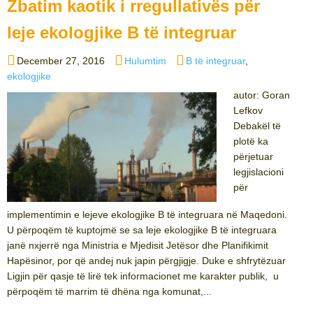
Zbatim kaotik i rregullativës për
leje ekologjike B të integruar
Posted
Categories
Tags
December 27, 2016
Hulumtim
B të integruar
,
on
ekologjike
autor: Goran
Lefkov
Debakël të
plotë ka
përjetuar
legjislacioni
për
implementimin e lejeve ekologjike B të integruara në Maqedoni.
U përpoqëm të kuptojmë se sa leje ekologjike B të integruara
janë nxjerrë nga Ministria e Mjedisit Jetësor dhe Planifikimit
Hapësinor, por që andej nuk japin përgjigje. Duke e shfrytëzuar
Ligjin për qasje të lirë tek informacionet me karakter publik, u
përpoqëm të marrim të dhëna nga komunat,...