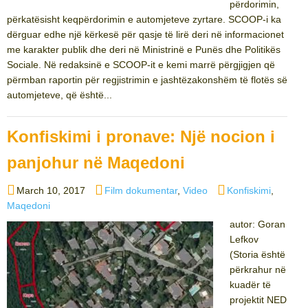
përdorimin,
përkatësisht keqpërdorimin e automjeteve zyrtare. SCOOP-i ka
dërguar edhe një kërkesë për qasje të lirë deri në informacionet
me karakter publik dhe deri në Ministrinë e Punës dhe Politikës
Sociale. Në redaksinë e SCOOP-it e kemi marrë përgjigjen që
përmban raportin për regjistrimin e jashtëzakonshëm të flotës së
automjeteve, që është...
Konfiskimi i pronave: Një nocion i
panjohur në Maqedoni
Posted
Categories
Tags
March 10, 2017
Film dokumentar
,
Video
Konfiskimi
,
on
Maqedoni
autor: Goran
Lefkov
(Storia është
përkrahur në
kuadër të
projektit NED