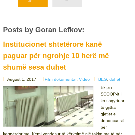
Posts by Goran Lefkov:
Institucionet shtetërore kanë
paguar për ngrohje 10 herë më
shumë sesa duhet
Posted
Categories
Tags
August 1, 2017
Film dokumentar
,
Video
BEG
,
duhet
on
Ekipi i
SCOOP-it i
ka shqyrtuar
të gjitha
gjetjet e
denoncuesit
për
keqpërdorime. Kemi vendosur të kërkojmë një takim me të për