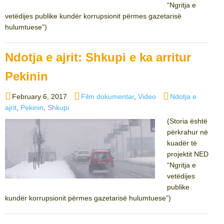
“Ngritja e
vetëdijes publike kundër korrupsionit përmes gazetarisë
hulumtuese”)
Ndotja e ajrit: Shkupi e ka arritur
Pekinin
Posted
Categories
Tags
February 6, 2017
Film dokumentar
,
Video
Ndotja e
on
ajrit
,
Pekinin
,
Shkupi
(Storia është
përkrahur në
kuadër të
projektit NED
“Ngritja e
vetëdijes
publike
kundër korrupsionit përmes gazetarisë hulumtuese”)