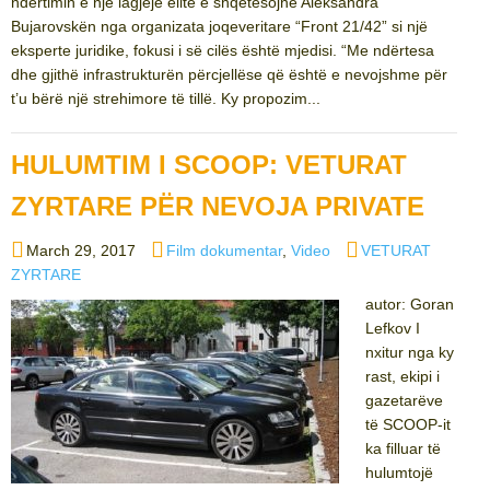
ndërtimin e një lagjeje elite e shqetësojnë Aleksandra
Bujarovskën nga organizata joqeveritare “Front 21/42” si një
eksperte juridike, fokusi i së cilës është mjedisi. “Me ndërtesa
dhe gjithë infrastrukturën përcjellëse që është e nevojshme për
t’u bërë një strehimore të tillë. Ky propozim...
HULUMTIM I SCOOP: VETURAT
ZYRTARE PËR NEVOJA PRIVATE
Posted
Categories
Tags
March 29, 2017
Film dokumentar
,
Video
VETURAT
on
ZYRTARE
autor: Goran
Lefkov I
nxitur nga ky
rast, ekipi i
gazetarëve
të SCOOP-it
ka filluar të
hulumtojë