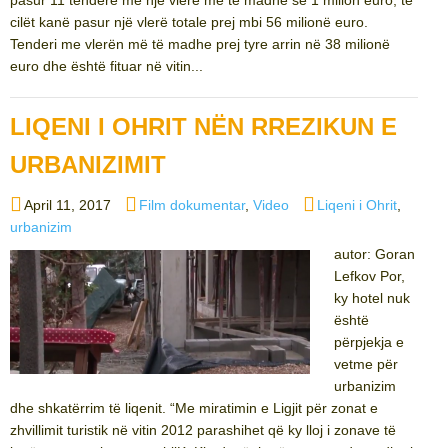
cilët kanë pasur një vlerë totale prej mbi 56 milionë euro.
Tenderi me vlerën më të madhe prej tyre arrin në 38 milionë
euro dhe është fituar në vitin...
LIQENI I OHRIT NËN RREZIKUN E
URBANIZIMIT
Posted
Categories
Tags
April 11, 2017
Film dokumentar
,
Video
Liqeni i Ohrit
,
on
urbanizim
autor: Goran
Lefkov Por,
ky hotel nuk
është
përpjekja e
vetme për
urbanizim
dhe shkatërrim të liqenit. “Me miratimin e Ligjit për zonat e
zhvillimit turistik në vitin 2012 parashihet që ky lloj i zonave të