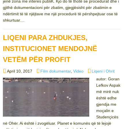
jenë zona me interes publiK. Kjo do të thotë se procedurat dhe i
gjithë dokumentacioni për zbatim, gjegjësisht për zbatimin e
ndërtimit të të njëjtave me një procedurë të përshpejtuar ose të
shkurtuar....
LIQENI PARA ZHDUKJES,
INSTITUCIONET MENDOJNË
VETËM PËR PROFIT
Posted
Categories
Tags
April 10, 2017
Film dokumentar
,
Video
Liqeni i Ohrit
on
autor: Goran
Lefkov Aspak
më mirë nuk
është edhe
gjendja me
moçalin e
Studençicës
në Ohër. Ai është i zvogëluar. Planet e komunës që të lejojë