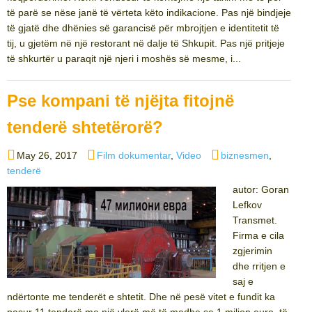
të parë se nëse janë të vërteta këto indikacione. Pas një bindjeje
të gjatë dhe dhënies së garancisë për mbrojtjen e identitetit të
tij, u gjetëm në një restorant në dalje të Shkupit. Pas një pritjeje
të shkurtër u paraqit një njeri i moshës së mesme, i...
Pse kompani të njëjta fitojnë
tenderë shtetërorë?
Posted
Categories
Tags
May 26, 2017
Film dokumentar
,
Video
biznesmen
,
on
tenderë
autor: Goran
Lefkov
Transmet.
Firma e cila
zgjerimin
dhe rritjen e
saj e
ndërtonte me tenderët e shtetit. Dhe në pesë vitet e fundit ka
pasur 11 tenderë me një vlerë më të madhe se 1 milion euro, të