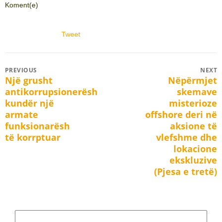
Koment(e)
Tweet
Post
PREVIOUS
NEXT
Një grusht
Nëpërmjet
Previous
Next
navigation
antikorrupsionerësh
skemave
post:
post:
kundër një
misterioze
armate
offshore deri në
funksionarësh
aksione të
të korrptuar
vlefshme dhe
lokacione
ekskluzive
(Pjesa e tretë)
Search