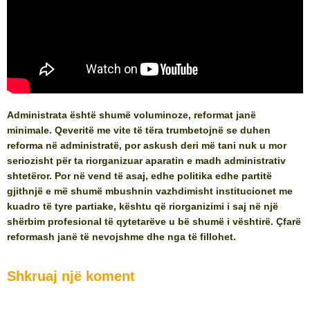
Administrata është shumë voluminoze, reformat janë
minimale. Qeveritë me vite të tëra trumbetojnë se duhen
reforma në administratë, por askush deri më tani nuk u mor
seriozisht për ta riorganizuar aparatin e madh administrativ
shtetëror. Por në vend të asaj, edhe politika edhe partitë
gjithnjë e më shumë mbushnin vazhdimisht institucionet me
kuadro të tyre partiake, kështu që riorganizimi i saj në një
shërbim profesional të qytetarëve u bë shumë i vështirë. Çfarë
reformash janë të nevojshme dhe nga të fillohet.
Shkruaj një koment