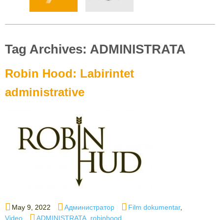
Tag Archives: ADMINISTRATA
Robin Hood: Labirintet
administrative
Posted
Author
Categories
May 9, 2022
Администратор
Film dokumentar
,
on
Tags
Video
ADMINISTRATA
,
robinhood