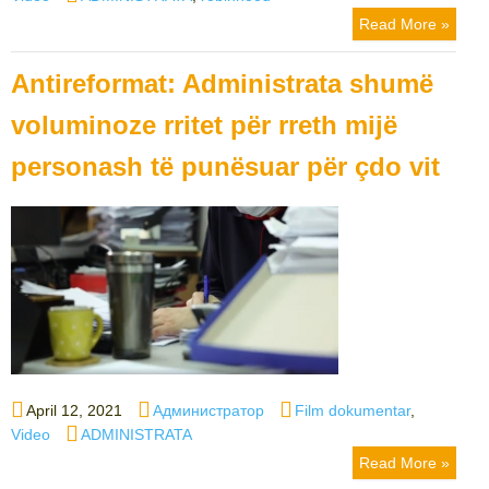
Read More »
Antireformat: Administrata shumë
voluminoze rritet për rreth mijë
personash të punësuar për çdo vit
Posted
Author
Categories
April 12, 2021
Администратор
Film dokumentar
,
on
Tags
Video
ADMINISTRATA
Read More »