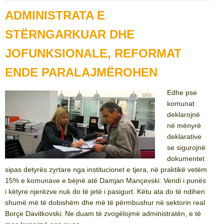
ADMINISTRATA E
STËRNGARKUAR DHE
JOFUNKSIONALE, REFORMAT
ENDE PARALAJMËROHEN
Edhe pse
komunat
deklarojnë
në mënyrë
deklarative
se sigurojnë
dokumentet
sipas detyrës zyrtare nga institucionet e tjera, në praktikë vetëm
15% e komunave e bëjnë atë Damjan Mançevski: Vendi i punës
i këtyre njerëzve nuk do të jetë i pasigurt. Këtu ata do të ndihen
shumë më të dobishëm dhe më të përmbushur në sektorin real
Borçe Davitkovski: Ne duam të zvogëlojmë administratën, e të