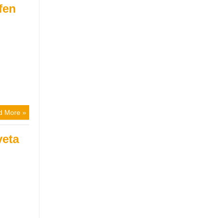
fen
d More »
veta