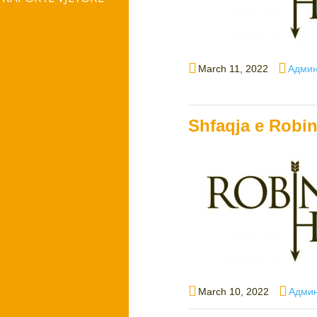
Posted
Autho
March 11, 2022
Админ
on
Shfaqja e Robin
Posted
Autho
March 10, 2022
Админ
on