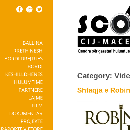
BALLINA
Skip to content
RRETH NESH
BORDI DREJTUES
BORDI
KËSHILLDHËNËS
Category:
Vid
HULUMTIME
Shfaqja e Robin
PARTNERË
LAJME
FILM
DOKUMENTAR
PROJEKTE
RAPORTE VJETORE