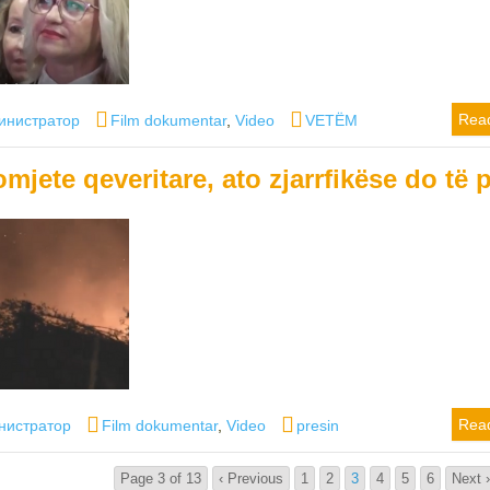
or
Categories
Tags
Rea
инистратор
Film dokumentar
,
Video
VETËM
mjete qeveritare, ato zjarrfikëse do të 
r
Categories
Tags
Rea
нистратор
Film dokumentar
,
Video
presin
Page 3 of 13
‹ Previous
1
2
3
4
5
6
Next 