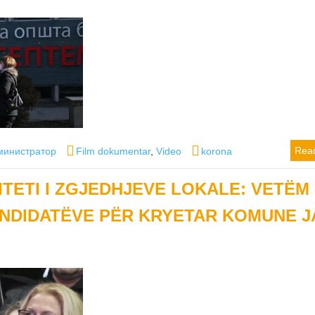
hor
Categories
Tags
Rea
министратор
Film dokumentar
,
Video
korona
TETI I ZGJEDHJEVE LOKALE: VETËM 
ANDIDATËVE PËR KRYETAR KOMUNE 