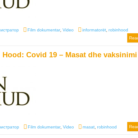
r
Categories
Tags
истратор
Film dokumentar
,
Video
informatorët
,
robinhood
Rea
 Hood: Covid 19 – Masat dhe vaksinimi
r
Categories
Tags
Rea
истратор
Film dokumentar
,
Video
masat
,
robinhood