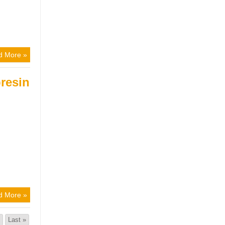
d More »
presin
d More »
›
Last »