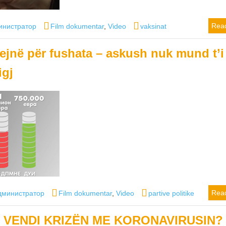
or
Categories
Tags
Rea
инистратор
Film dokumentar
,
Video
vaksinat
sejnë për fushata – askush nuk mund t’i
igj
thor
Categories
Tags
Rea
дминистратор
Film dokumentar
,
Video
partive politike
I VENDI KRIZËN ME KORONAVIRUSIN?