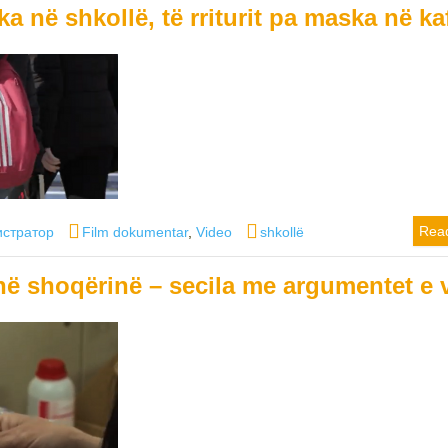
a në shkollë, të rriturit pa maska në ka
Categories
Tags
Rea
стратор
Film dokumentar
,
Video
shkollë
në shoqërinë – secila me argumentet e 