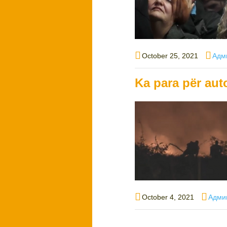
Posted
Auth
October 25, 2021
Адм
on
Ka para për auto
Posted
Autho
October 4, 2021
Адми
on