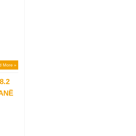
d More »
8.2
JANË