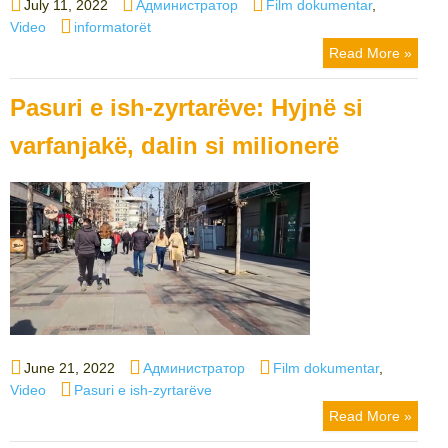
Posted
Author
Categories
July 11, 2022
Администратор
Film dokumentar
,
on
Tags
Video
informatorët
Read More »
Pasuri e ish-zyrtarëve: Hyjnë si
varfanjakë, dalin si milionerë
Posted
Author
Categories
June 21, 2022
Администратор
Film dokumentar
,
on
Tags
Video
Pasuri e ish-zyrtarëve
Read More »