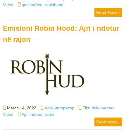
on
Tags
Video
gazetarëve
,
robinhood
Read More »
Emisioni Robin Hood: Ajri i ndotur
në rajon
Posted
Author
Categories
March 14, 2022
Администратор
Film dokumentar
,
on
Tags
Video
Ajri i ndotur
,
robin
Read More »