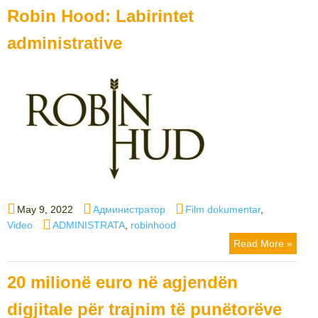
Robin Hood: Labirintet
administrative
Posted
Author
Categories
May 9, 2022
Администратор
Film dokumentar
,
on
Tags
Video
ADMINISTRATA
,
robinhood
Read More »
20 milionë euro në agjendën
digjitale për trajnim të punëtorëve