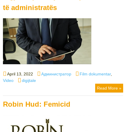
të administratës
Posted
Author
Categories
April 13, 2022
Администратор
Film dokumentar
,
on
Tags
Video
digijtale
Read More »
Robin Hud: Femicid