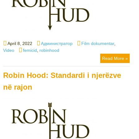
Posted
Author
Categories
April 8, 2022
Администратор
Film dokumentar
,
on
Tags
Video
femicid
,
robinhood
Read More »
Robin Hood: Standardi i njerëzve
në rajon