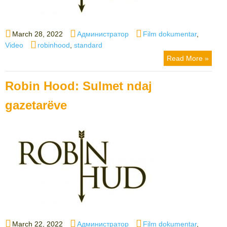
Posted
Author
Categories
March 28, 2022
Администратор
Film dokumentar
,
on
Tags
Video
robinhood
,
standard
Read More »
Robin Hood: Sulmet ndaj
gazetarëve
Posted
Author
Categories
March 22, 2022
Администратор
Film dokumentar
,