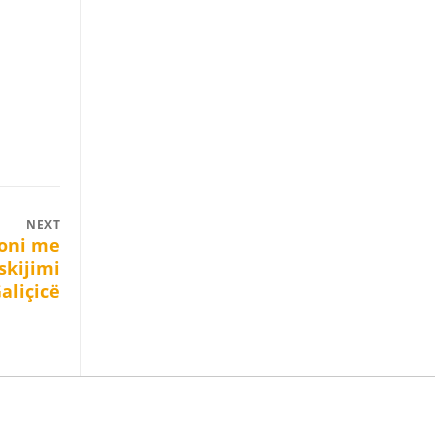
NEXT
oni me
skijimi
aliçicë