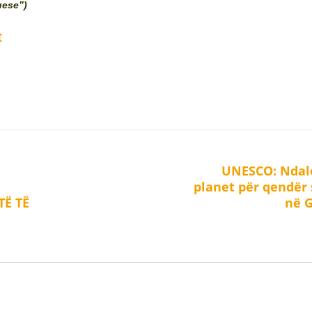
uese”)
t
UNESCO: Ndal
Next
planet për qendër 
post:
TË TË
në G