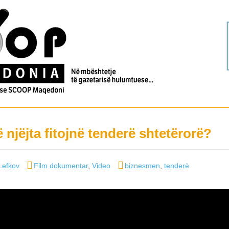
 njëjta fitojnë tenderë shtetërorë?
Categories
Tags
Lefkov
Film dokumentar
,
Video
biznesmen
,
tenderë