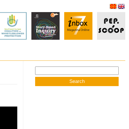
Search
for: