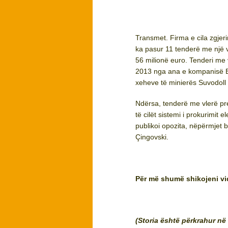
Transmet. Firma e cila zgjeri
ka pasur 11 tenderë me një v
56 milionë euro. Tenderi me v
2013 nga ana e kompanisë EL
xeheve të minierës Suvodoll
Ndërsa, tenderë me vlerë pr
të cilët sistemi i prokurimit 
publikoi opozita, nëpërmjet bi
Çingovski.
Për më shumë shikojeni vi
(Storia është përkrahur në