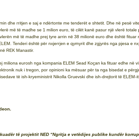
min dhe rritjen e saj e ndërtonte me tenderët e shtetit. Dhe në pesë vite
lerë më të madhe se 1 milion euro, të cilët kanë pasur një vlerë totale 
lerën më të madhe prej tyre arrin në 38 milionë euro dhe është fituar n
EM. Tenderi është për nxjerrjen e qymyrit dhe zgjyrës nga pjesa e nxj
 në REK Manastir.
ej miliona eurosh nga kompania ELEM Sead Koçan ka fituar edhe në vi
elektronik nuk i tregon, por opinioni ka mësuar për ta nga bisedat e përgj
sedave të ish-kryeministrit Nikolla Gruevski dhe ish-drejtorit të ELEM-it
deon.
 kuadër të projektit NED “Ngritja e vetëdijes publike kundër korrup