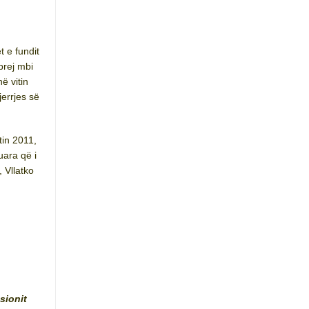
t e fundit
prej mbi
ë vitin
errjes së
tin 2011,
uara që i
, Vllatko
sionit