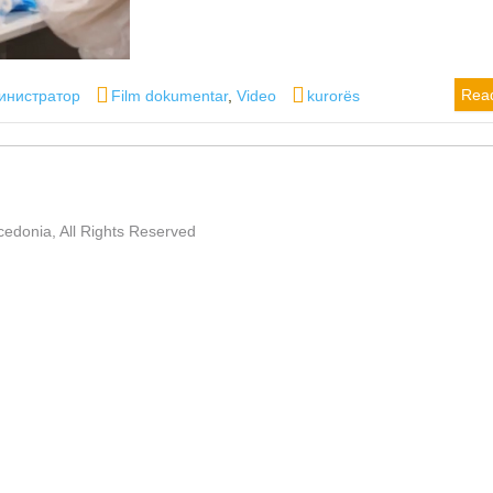
or
Categories
Tags
Rea
инистратор
Film dokumentar
,
Video
kurorës
edonia, All Rights Reserved