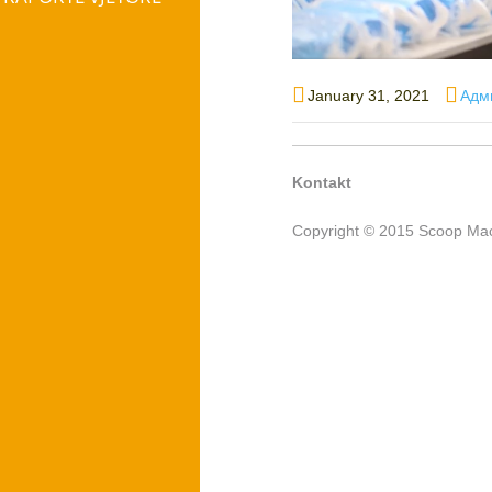
Posted
Auth
January 31, 2021
Адм
on
Kontakt
Copyright © 2015 Scoop Mac