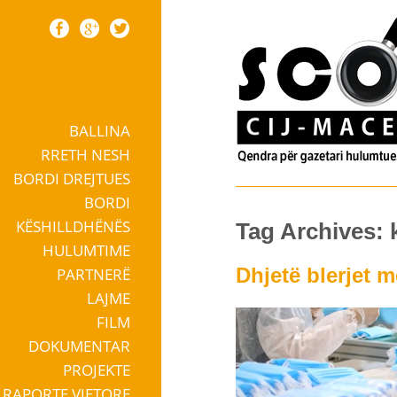
BALLINA
Skip to content
RRETH NESH
BORDI DREJTUES
BORDI
KËSHILLDHËNËS
Tag Archives: 
HULUMTIME
Dhjetë blerjet 
PARTNERË
LAJME
FILM
DOKUMENTAR
PROJEKTE
RAPORTE VJETORE