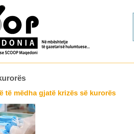
kurorës
më të mëdha gjatë krizës së kurorës