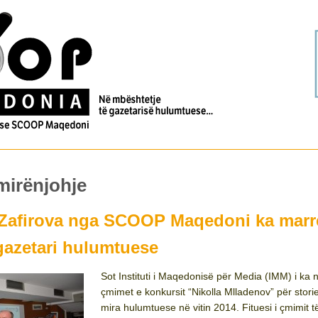
mirënjohje
-Zafirova nga SCOOP Maqedoni ka marr
gazetari hulumtuese
Sot Instituti i Maqedonisë për Media (IMM) i ka 
çmimet e konkursit “Nikolla Mlladenov” për stori
mira hulumtuese në vitin 2014. Fituesi i çmimit t