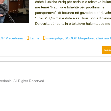
është Lubisha Arsiq për serialin e teksteve hul
me temë “Fabrika e fshehtë për prodhimin e
pasaportave”, të botuara në gazetën e përjavs
“Fokus”. Çmimin e dytë e ka fituar Sonja Kolevs
Delevska për serialin e teksteve hulumtuese me
Categories
Tags
OP Macedonia
Lajme
mirënjohje
,
SCOOP Maqedoni
,
Zhaklina 
Rea
edonia, All Rights Reserved