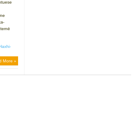
umtuese
hme
ka-
 temë
Haxhi-
d More »