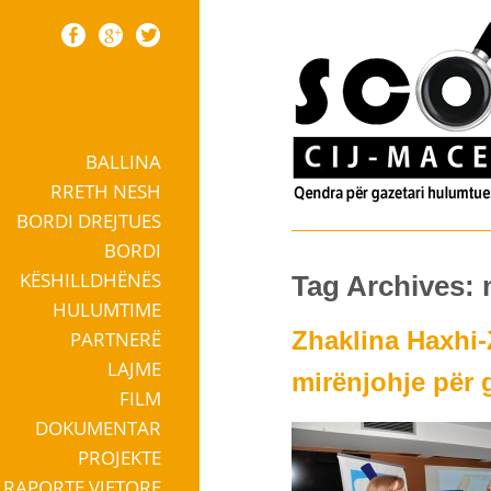
BALLINA
Skip to content
RRETH NESH
BORDI DREJTUES
BORDI
KËSHILLDHËNËS
Tag Archives: 
HULUMTIME
Zhaklina Haxhi
PARTNERË
LAJME
mirënjohje për 
FILM
DOKUMENTAR
PROJEKTE
RAPORTE VJETORE