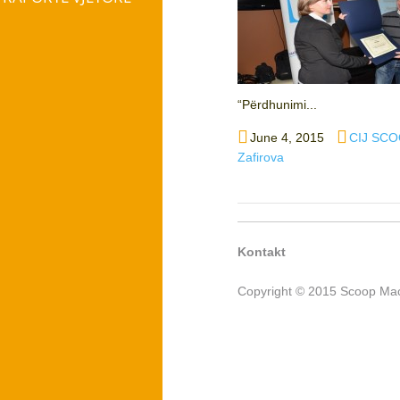
“Përdhunimi...
Posted
Author
June 4, 2015
CIJ SCO
on
Zafirova
Kontakt
Copyright © 2015 Scoop Mac