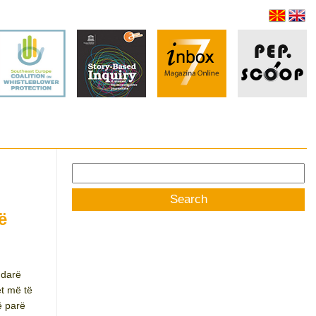
Search
for:
ë
ndarë
et më të
ë parë