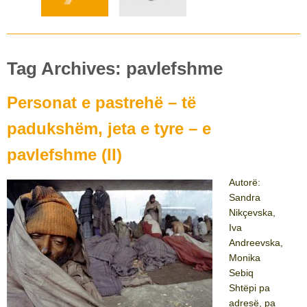
Tag Archives: pavlefshme
Personat e pastrehë – të
padukshëm, jeta e tyre – e
pavlefshme (II)
Autorë:
Sandra
Nikçevska,
Iva
Andreevska,
Monika
Sebiq
Shtëpi pa
adresë, pa