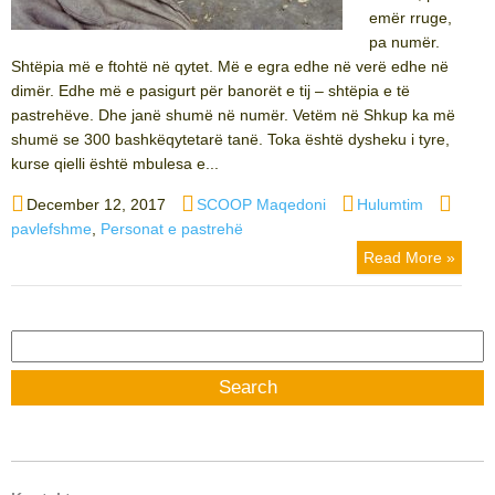
emër rruge,
pa numër.
Shtëpia më e ftohtë në qytet. Më e egra edhe në verë edhe në
dimër. Edhe më e pasigurt për banorët e tij – shtëpia e të
pastrehëve. Dhe janë shumë në numër. Vetëm në Shkup ka më
shumë se 300 bashkëqytetarë tanë. Toka është dysheku i tyre,
kurse qielli është mbulesa e...
Posted
Author
Categories
Tags
December 12, 2017
SCOOP Maqedoni
Hulumtim
on
pavlefshme
,
Personat e pastrehë
Read More »
Search
for: