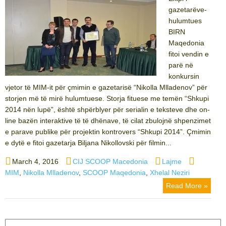
gazetarëve-
hulumtues
BIRN
Maqedonia
fitoi vendin e
parë në
konkursin
vjetor të MIM-it për çmimin e gazetarisë “Nikolla Mlladenov” për
storjen më të mirë hulumtuese. Storja fituese me temën “Shkupi
2014 nën lupë”, është shpërblyer për serialin e teksteve dhe on-
line bazën interaktive të të dhënave, të cilat zbulojnë shpenzimet
e parave publike për projektin kontrovers “Shkupi 2014”. Çmimin
e dytë e fitoi gazetarja Biljana Nikollovski për filmin...
Posted
Author
Categories
Tags
March 4, 2016
CIJ SCOOP Macedonia
Lajme
on
MIM
,
Nikolla Mlladenov
,
SCOOP Maqedonia
,
Xhelal Neziri
Read More »
Search