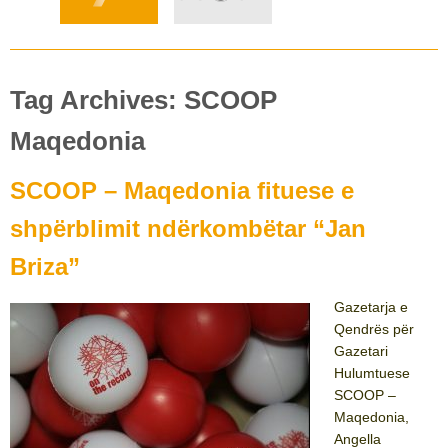
Tag Archives: SCOOP
Maqedonia
SCOOP – Maqedonia fituese e
shpërblimit ndërkombëtar “Jan
Briza”
Gazetarja e
Qendrës për
Gazetari
Hulumtuese
SCOOP –
Maqedonia,
Angella