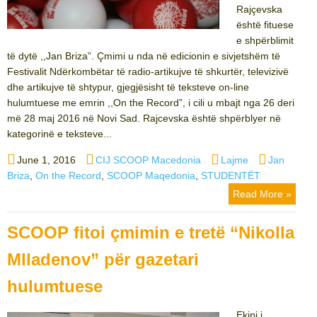
Rajçevska
është fituese
e shpërblimit
të dytë ,,Jan Briza”. Çmimi u nda në edicionin e sivjetshëm të
Festivalit Ndërkombëtar të radio-artikujve të shkurtër, televizivë
dhe artikujve të shtypur, gjegjësisht të teksteve on-line
hulumtuese me emrin ,,On the Record”, i cili u mbajt nga 26 deri
më 28 maj 2016 në Novi Sad. Rajcevska është shpërblyer në
kategorinë e teksteve...
Posted
Author
Categories
Tags
June 1, 2016
CIJ SCOOP Macedonia
Lajme
Jan
on
Briza
,
On the Record
,
SCOOP Maqedonia
,
STUDENTËT
Read More »
SCOOP fitoi çmimin e tretë “Nikolla
Mlladenov” për gazetari
hulumtuese
Ekipi i