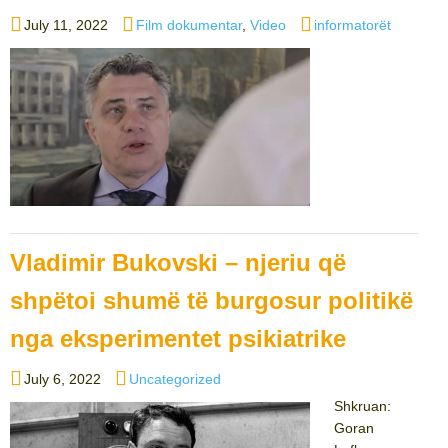
Posted
Categories
Tags
July 11, 2022
Film dokumentar
,
Video
informatorët
on
Vladimir Bukovski – njeriu që
shpëtoi shumë të burgosur politikë
nga eksperimentet psikiatrike
Posted
Categories
July 6, 2022
Uncategorized
on
Shkruan:
Goran