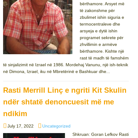
bërthamore. Arsyet më
të zakonshme për
zbulimet ishin siguria e
termocentraleve dhe
arsyeja e dytë ishin
programet sekrete për
zhvillimin e armëve
bërthamore. Kishte një
rast të madh të famshëm
të sinjalizimit në Izrael në 1986. Mordehaj Vanunu, një ish-teknik
në Dimona, Izrael, iku në Mbretërinë e Bashkuar dhe...
Rasti Merrill Linç e ngriti Kit Skulin
ndër shtatë denoncuesit më me
ndikim
Posted
Categories
July 17, 2022
Uncategorized
on
Shkruan: Goran Lefkov Rasti