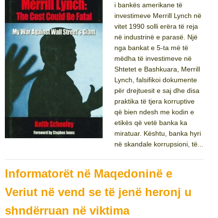
i bankës amerikane të
investimeve Merrill Lynch në
vitet 1990 solli erëra të reja
në industrinë e parasë. Një
nga bankat e 5-ta më të
mëdha të investimeve në
Shtetet e Bashkuara, Merrill
Lynch, falsifikoi dokumente
për drejtuesit e saj dhe disa
praktika të tjera korruptive
që bien ndesh me kodin e
etikës që vetë banka ka
miratuar. Kështu, banka hyri
në skandale korrupsioni, të...
Informatorët në Maqedoninë e
Veriut në vend se të jenë heronj u
shndërruan në viktima