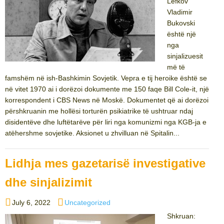
Lefkov
Vladimir
Bukovski
është një
nga
sinjalizuesit
më të
famshëm në ish-Bashkimin Sovjetik. Vepra e tij heroike është se
në vitet 1970 ai i dorëzoi dokumente me 150 faqe Bill Cole-it, një
korrespondent i CBS News në Moskë. Dokumentet që ai dorëzoi
përshkruanin me hollësi torturën psikiatrike të ushtruar ndaj
disidentëve dhe luftëtarëve për liri nga komunizmi nga KGB-ja e
atëhershme sovjetike. Aksionet u zhvilluan në Spitalin...
Lidhja mes gazetarisë investigative
dhe sinjalizimit
Posted
Categories
July 6, 2022
Uncategorized
on
Shkruan: