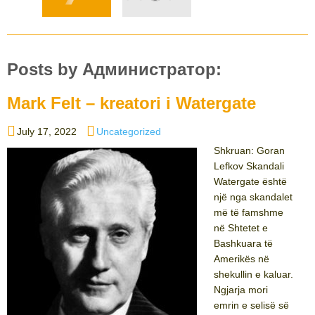
Posts by Администратор:
Mark Felt – kreatori i Watergate
Posted
Categories
July 17, 2022
Uncategorized
on
Shkruan: Goran
Lefkov Skandali
Watergate është
një nga skandalet
më të famshme
në Shtetet e
Bashkuara të
Amerikës në
shekullin e kaluar.
Ngjarja mori
emrin e selisë së