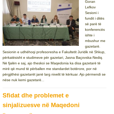
Goran
Lefkov
Sesioni i
fundit i ditës
së parë të
konferencës
ishte i
mbushur me
gazetarë.
Sesionin e udhëhoqi profesoresha e Fakultetit Juridik në Shkup,
përkatësisht e studimeve për gazetari, Jasna Baçovska-Nediq.
Në fjalën e saj, ajo theskoi se Maqedonia ka disa gazetarë të
mirë që mund të përballen me standardet botërore, por në
përgjithësi gazetarët janë larg nivelit të kërkuar. Ajo përmendi se
nëse nuk kemi gazetarë...
Sfidat dhe problemet e
sinjalizuesve në Maqedoni