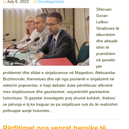
Posted
Categories
July 6, 2022
Uncategorized
on
Shkruan:
Goran
Lefkov
Sinalizues të
dikurshëm
dhe aktualë
ishin të
pranishëm
në panelin
për
problemet dhe sfidat e sinjalizuesve në Maqedoni. Aleksandar
Bozhinovski, themelues dhe një nga pionierët e sinjalizimit në
sektorin joqeveritar, e hapi debatin duke përshkruar afërsinë
mes sinjalizuesve dhe gazetarëve, veçanërisht gazetarëve
hulumtues. Si gazetar investigativ prej shumë kohësh, theksoi
se përvoja e tij ka treguar se pa sinjalizues nuk do të realizohet
pothuajse asnjë hulumtim...
Përfitimet nga veprat heroike të