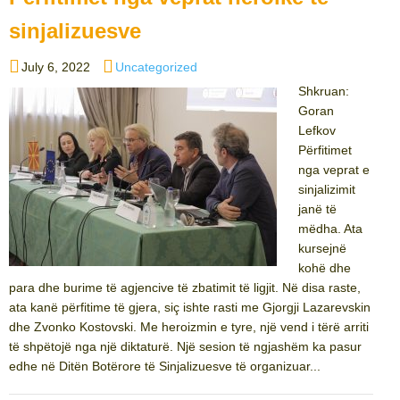
sinjalizuesve
Posted
Categories
July 6, 2022
Uncategorized
on
Shkruan:
Goran
Lefkov
Përfitimet
nga veprat e
sinjalizimit
janë të
mëdha. Ata
kursejnë
kohë dhe
para dhe burime të agjencive të zbatimit të ligjit. Në disa raste,
ata kanë përfitime të gjera, siç ishte rasti me Gjorgji Lazarevskin
dhe Zvonko Kostovski. Me heroizmin e tyre, një vend i tërë arriti
të shpëtojë nga një diktaturë. Një sesion të ngjashëm ka pasur
edhe në Ditën Botërore të Sinjalizuesve të organizuar...