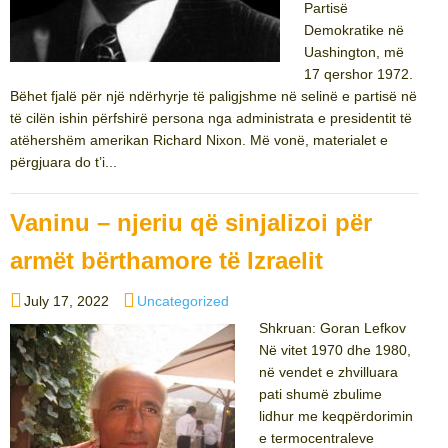
Partisë
Demokratike në
Uashington, më
17 qershor 1972.
Bëhet fjalë për një ndërhyrje të paligjshme në selinë e partisë në
të cilën ishin përfshirë persona nga administrata e presidentit të
atëhershëm amerikan Richard Nixon. Më vonë, materialet e
përgjuara do t’i...
Vaninu – njeriu që sinjalizoi për
armët bërthamore të Izraelit
Posted
Categories
July 17, 2022
Uncategorized
on
Shkruan: Goran Lefkov
Në vitet 1970 dhe 1980,
në vendet e zhvilluara
pati shumë zbulime
lidhur me keqpërdorimin
e termocentraleve