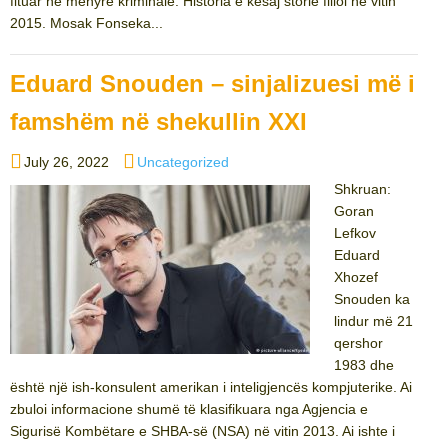
fituar në mënyrë kriminale. Historia e kësaj storie filloi në vitin
2015. Mosak Fonseka...
Eduard Snouden – sinjalizuesi më i
famshëm në shekullin XXI
Posted
Categories
July 26, 2022
Uncategorized
on
Shkruan:
Goran
Lefkov
Eduard
Xhozef
Snouden ka
lindur më 21
qershor
1983 dhe
është një ish-konsulent amerikan i inteligjencës kompjuterike. Ai
zbuloi informacione shumë të klasifikuara nga Agjencia e
Sigurisë Kombëtare e SHBA-së (NSA) në vitin 2013. Ai ishte i