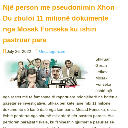
Një person me pseudonimin Xhon
Du zbuloi 11 milionë dokumente
nga Mosak Fonseka ku ishin
pastruar para
Posted
Categories
July 26, 2022
Uncategorized
on
Shkruan:
Goran
Lefkov
Mosak
Fonseka
është një
nga rastet më të famshme të raportuara ndonjëherë në botën e
gazetarisë investigative. Shkak për këtë janë mbi 11 milionë
dokumente që kanë dalë nga kompania Mosad Fonseka, e cila
është përdorur nga shumë miliarderë për pastrim parash. Ata
përdorën parajsat fiskale, ku fshiheshin gjurmët e pasurisë së