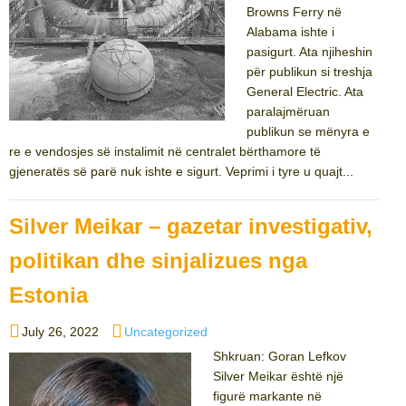
Browns Ferry në
Alabama ishte i
pasigurt. Ata njiheshin
për publikun si treshja
General Electric. Ata
paralajmëruan
publikun se mënyra e
re e vendosjes së instalimit në centralet bërthamore të
gjeneratës së parë nuk ishte e sigurt. Veprimi i tyre u quajt...
Silver Meikar – gazetar investigativ,
politikan dhe sinjalizues nga
Estonia
Posted
Categories
July 26, 2022
Uncategorized
on
Shkruan: Goran Lefkov
Silver Meikar është një
figurë markante në