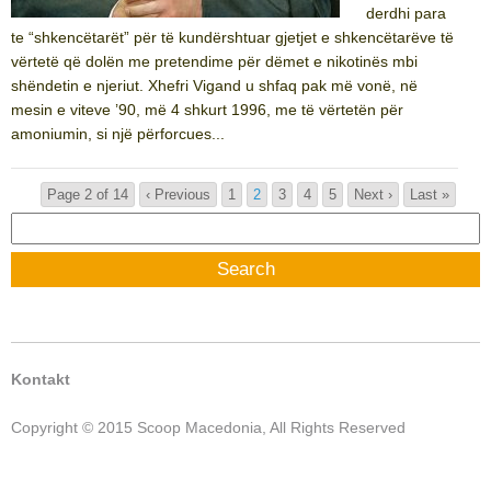
derdhi para
te “shkencëtarët” për të kundërshtuar gjetjet e shkencëtarëve të
vërtetë që dolën me pretendime për dëmet e nikotinës mbi
shëndetin e njeriut. Xhefri Vigand u shfaq pak më vonë, në
mesin e viteve ’90, më 4 shkurt 1996, me të vërtetën për
amoniumin, si një përforcues...
Page 2 of 14
‹ Previous
1
2
3
4
5
Next ›
Last »
Search
for:
Kontakt
Copyright © 2015 Scoop Macedonia, All Rights Reserved