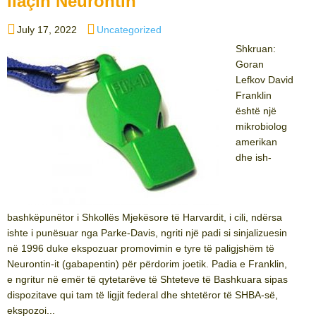
ilaçin Neurontin
Posted
Categories
July 17, 2022
Uncategorized
on
Shkruan:
Goran
Lefkov David
Franklin
është një
mikrobiolog
amerikan
dhe ish-
bashkëpunëtor i Shkollës Mjekësore të Harvardit, i cili, ndërsa
ishte i punësuar nga Parke-Davis, ngriti një padi si sinjalizuesin
në 1996 duke ekspozuar promovimin e tyre të paligjshëm të
Neurontin-it (gabapentin) për përdorim joetik. Padia e Franklin,
e ngritur në emër të qytetarëve të Shteteve të Bashkuara sipas
dispozitave qui tam të ligjit federal dhe shtetëror të SHBA-së,
ekspozoi...