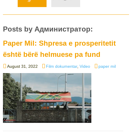
Posts by Администратор:
Paper Mil: Shpresa e prosperitetit
është bërë helmuese pa fund
Posted
Categories
Tags
August 31, 2022
Film dokumentar
,
Video
paper mil
on