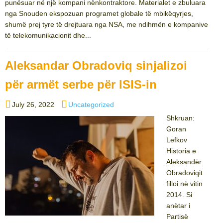
punësuar në një kompani nënkontraktore. Materialet e zbuluara
nga Snouden ekspozuan programet globale të mbikëqyrjes,
shumë prej tyre të drejtuara nga NSA, me ndihmën e kompanive
të telekomunikacionit dhe...
Aleksandar Obradoviq sinjalizoi
për armët serbe për ISIS-in
Posted
Categories
July 26, 2022
Uncategorized
on
Shkruan:
Goran
Lefkov
Historia e
Aleksandër
Obradoviqit
filloi në vitin
2014. Si
anëtar i
Partisë