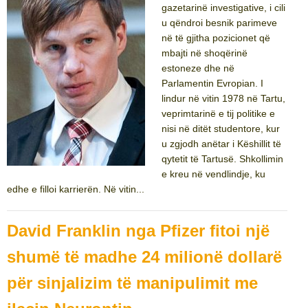
gazetarinë investigative, i cili
u qëndroi besnik parimeve
në të gjitha pozicionet që
mbajti në shoqërinë
estoneze dhe në
Parlamentin Evropian. I
lindur në vitin 1978 në Tartu,
veprimtarinë e tij politike e
nisi në ditët studentore, kur
u zgjodh anëtar i Këshillit të
qytetit të Tartusë. Shkollimin
e kreu në vendlindje, ku
edhe e filloi karrierën. Në vitin...
David Franklin nga Pfizer fitoi një
shumë të madhe 24 milionë dollarë
për sinjalizim të manipulimit me