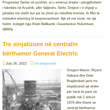
Progresive Serbe në pushtet, ai u emërua drejtor i përgjithshëm
i fabrikës në Krushik, afër Valjevës, Serbi. Drejtori i ri shpejt u
përplas me stafin kur pa se çfarë po ndodhte brenda. Ai filloi të
mbledhë shembuj të keqmenaxhimit. Një vit më vonë, në një
hetim, kolegët nga Rrjeti Ballkanik i Gazetarëve Hulumtues
(BIRN)...
Tre sinjalizues në centralin
bërthamor General Electric
Posted
Categories
July 26, 2022
Uncategorized
on
Gregori Manor, Riçard
Habard dhe Dale
Brajdenbah janë tre
sinjalizuesit që dolën
për herë të parë në
publik më 2 shkurt
1976 dhe thanë se
centrali bërthamor