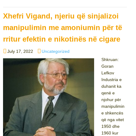
Xhefri Vigand, njeriu që sinjalizoi
manipulimin me amoniumin për të
rritur efektin e nikotinës në cigare
Posted
Categories
July 17, 2022
Uncategorized
on
Shkruan:
Goran
Lefkov
Industria e
duhanit ka
qenë e
njohur për
manipulimin
e shkencës
që nga vitet
1950 dhe
1960 kur