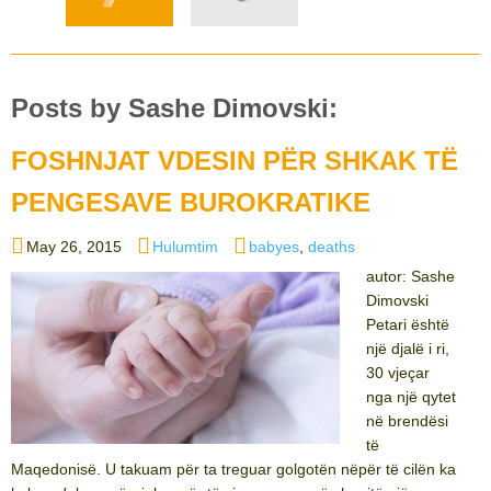
Posts by Sashe Dimovski:
FOSHNJAT VDESIN PËR SHKAK TË
PENGESAVE BUROKRATIKE
Posted
Categories
Tags
May 26, 2015
Hulumtim
babyes
,
deaths
on
autor: Sashe
Dimovski
Petari është
një djalë i ri,
30 vjeçar
nga një qytet
në brendësi
të
Maqedonisë. U takuam për ta treguar golgotën nëpër të cilën ka