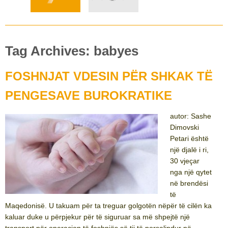
Tag Archives: babyes
FOSHNJAT VDESIN PËR SHKAK TË
PENGESAVE BUROKRATIKE
autor: Sashe
Dimovski
Petari është
një djalë i ri,
30 vjeçar
nga një qytet
në brendësi
të
Maqedonisë. U takuam për ta treguar golgotën nëpër të cilën ka
kaluar duke u përpjekur për të siguruar sa më shpejtë një
transport për operacion të foshnjës së tij të porsalindur në