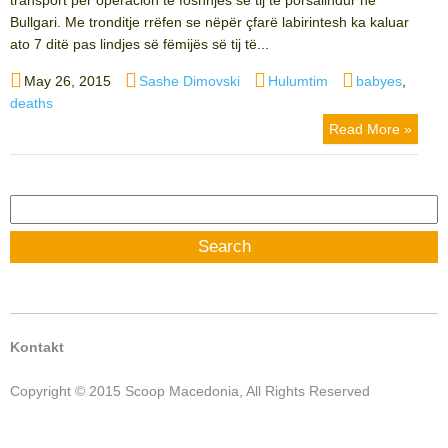
Bullgari. Me tronditje rrëfen se nëpër çfarë labirintesh ka kaluar
ato 7 ditë pas lindjes së fëmijës së tij të...
Posted
Author
Categories
Tags
May 26, 2015
Sashe Dimovski
Hulumtim
babyes
,
on
deaths
Read More »
Search
for:
Kontakt
Copyright © 2015 Scoop Macedonia, All Rights Reserved