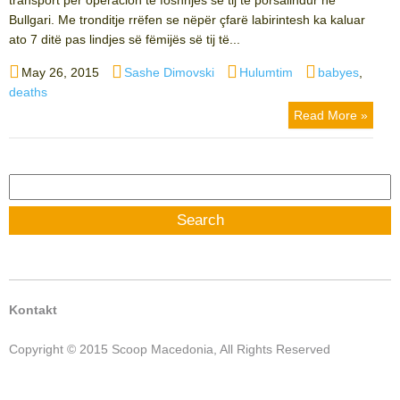
Bullgari. Me tronditje rrëfen se nëpër çfarë labirintesh ka kaluar
ato 7 ditë pas lindjes së fëmijës së tij të...
Posted
Author
Categories
Tags
May 26, 2015
Sashe Dimovski
Hulumtim
babyes
,
on
deaths
Read More »
Search
for:
Kontakt
Copyright © 2015 Scoop Macedonia, All Rights Reserved