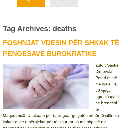
Tag Archives: deaths
FOSHNJAT VDESIN PËR SHKAK TË
PENGESAVE BUROKRATIKE
autor: Sashe
Dimovski
Petari është
një djalë i ri,
30 vjeçar
nga një qytet
në brendësi
të
Maqedonisë. U takuam për ta treguar golgotën nëpër të cilën ka
kaluar duke u përpjekur për të siguruar sa më shpejtë një
transport për operacion të foshnjës së tij të porsalindur në