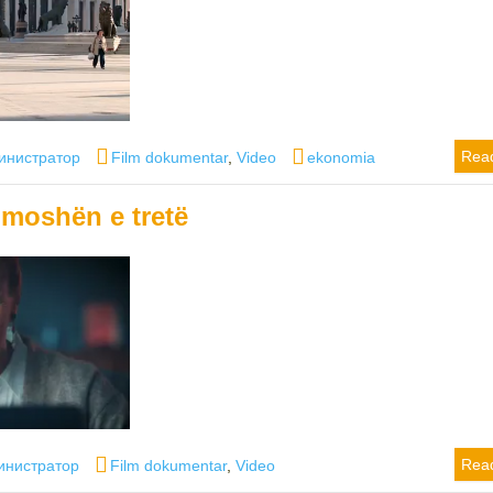
or
Categories
Tags
Rea
инистратор
Film dokumentar
,
Video
ekonomia
ë moshën e tretë
or
Categories
Rea
инистратор
Film dokumentar
,
Video