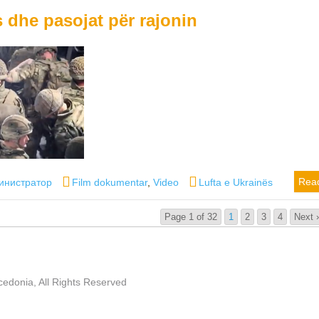
s dhe pasojat për rajonin
or
Categories
Tags
Rea
инистратор
Film dokumentar
,
Video
Lufta e Ukrainës
Page 1 of 32
1
2
3
4
Next 
edonia, All Rights Reserved