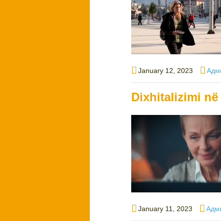
Posted
Auth
January 12, 2023
Адм
on
Dixhitalizimi n
Posted
Auth
January 11, 2023
Адм
on