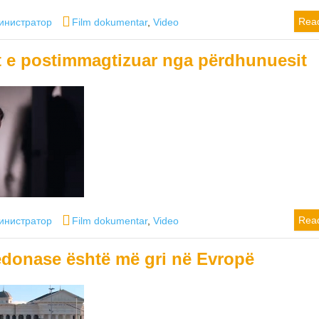
or
Categories
Rea
инистратор
Film dokumentar
,
Video
t e postimmagtizuar nga përdhunuesit
or
Categories
Rea
инистратор
Film dokumentar
,
Video
onase është më gri në Evropë