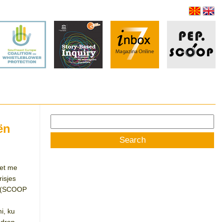
Search
ën
for:
tet me
isjes
e (SCOOP
i, ku