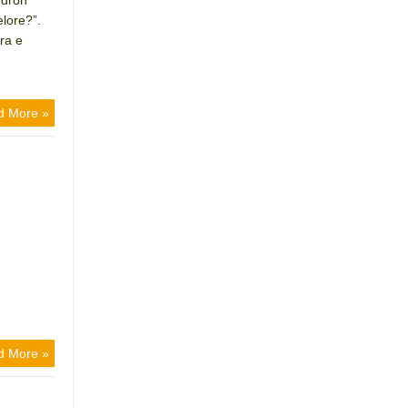
ndron
elore?”.
ra e
d More »
d More »