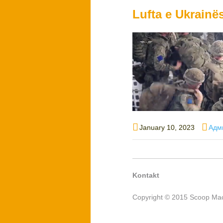
Lufta e Ukrainë
Posted
Auth
January 10, 2023
Адм
on
Kontakt
Copyright © 2015 Scoop Mac