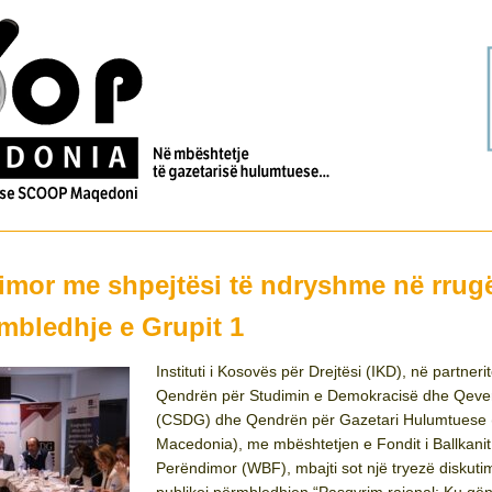
imor me shpejtësi të ndryshme në rrug
rmbledhje e Grupit 1
Instituti i Kosovës për Drejtësi (IKD), në partneri
Qendrën për Studimin e Demokracisë dhe Qever
(CSDG) dhe Qendrën për Gazetari Hulumtues
Macedonia), me mbështetjen e Fondit i Ballkanit
Perëndimor (WBF), mbajti sot një tryezë diskutim