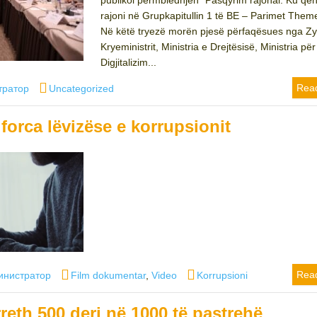
publikoi përmbledhjen “Pasqyrim rajonal: Ku që
rajoni në Grupkapitullin 1 të BE – Parimet Them
Në këtë tryezë morën pjesë përfaqësues nga Zy
Kryeministrit, Ministria e Drejtësisë, Ministria për
Digjitalizim...
Categories
Rea
тратор
Uncategorized
 forca lëvizëse e korrupsionit
or
Categories
Tags
Rea
инистратор
Film dokumentar
,
Video
Korrupsioni
eth 500 deri në 1000 të pastrehë