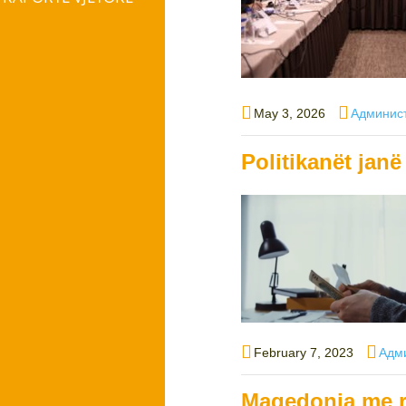
Posted
Author
May 3, 2026
Админис
on
Politikanët janë
Posted
Auth
February 7, 2023
Адм
on
Maqedonia me rr