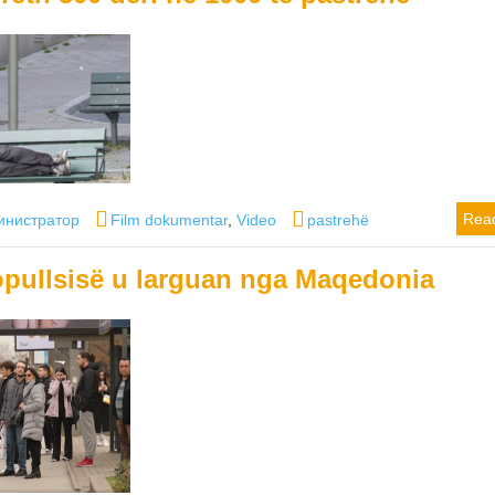
or
Categories
Tags
Rea
инистратор
Film dokumentar
,
Video
pastrehë
opullsisë u larguan nga Maqedonia