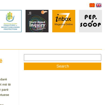
Search
ë
for:
ndarë
et më të
ë parë
umtuese