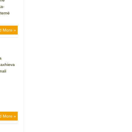
hme
ka-
 temë
d More »
a
naxhieva
mali
d More »