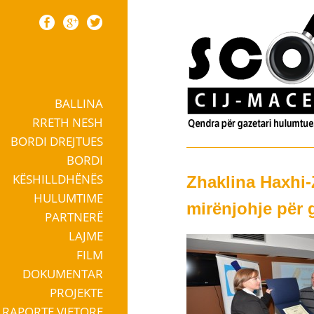
BALLINA
Skip to content
RRETH NESH
BORDI DREJTUES
BORDI
KËSHILLDHËNËS
Zhaklina Haxhi
HULUMTIME
mirënjohje për 
PARTNERË
LAJME
FILM
DOKUMENTAR
PROJEKTE
RAPORTE VJETORE