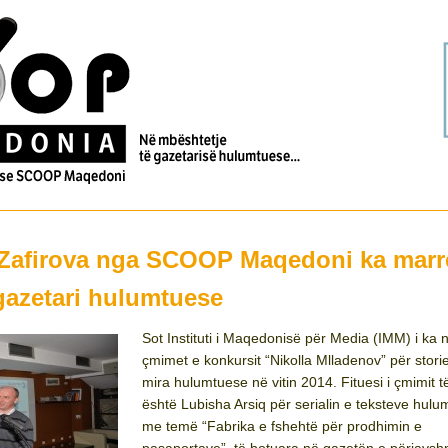
-Zafirova nga SCOOP Maqedoni ka marr
gazetari hulumtuese
Sot Instituti i Maqedonisë për Media (IMM) i ka 
çmimet e konkursit “Nikolla Mlladenov” për stori
mira hulumtuese në vitin 2014. Fituesi i çmimit t
është Lubisha Arsiq për serialin e teksteve hul
me temë “Fabrika e fshehtë për prodhimin e