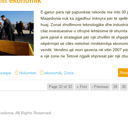
mit ekonomik
E gjetur para një papunësie rekorde me mbi 30 
Maqedonia nuk ka zgjedhur mënyra për të sjellë 
huaj. Zonat zhvillimore teknologjike dhe industria
cilat investuesëve u ofrojnë lehtësime të shumta
janë pjesë e strategjisë për një zhvillim të shpejt
nëpërmjet së cilës mëtohet rimëkëmbja ekonom
vendit. Vendimi që mori qeveria në vitin 2007 pë
e një zone ne Tetovë ngjalli shpresat për një zbu
Categories
Tags
Rea
езири
Hulumtim
ekonomik
,
Zona
Page 32 of 32
« First
‹ Previous
29
30
edonia, All Rights Reserved