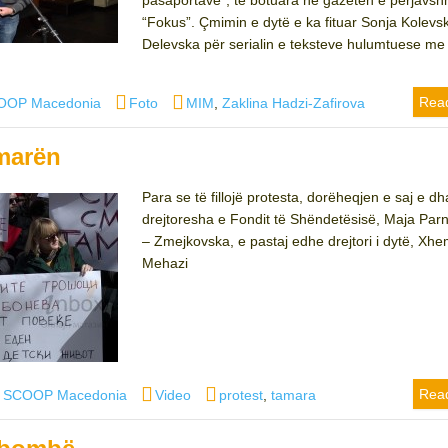
pasaportave”, të botuara në gazetën e përjavs
“Fokus”. Çmimin e dytë e ka fituar Sonja Kolevs
Delevska për serialin e teksteve hulumtuese me
Categories
Tags
Rea
OOP Macedonia
Foto
MIM
,
Zaklina Hadzi-Zafirova
amarën
Para se të fillojë protesta, dorëheqjen e saj e dh
drejtoresha e Fondit të Shëndetësisë, Maja Par
– Zmejkovska, e pastaj edhe drejtori i dytë, Xhe
Mehazi
hor
Categories
Tags
Rea
J SCOOP Macedonia
Video
protest
,
tamara