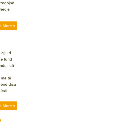
tregojnë
rheqje
d More »
ji i ri
në fund
i, i cili
t me të
vënë disa
ësit...
d More »
P