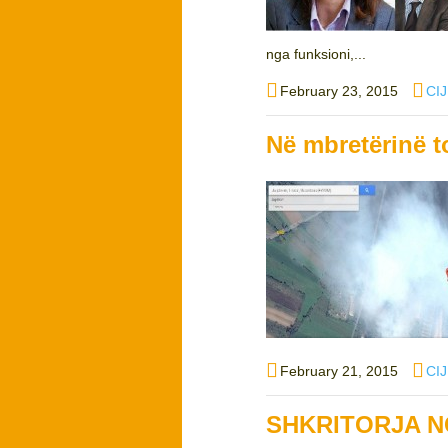
nga funksioni,...
Posted
Aut
February 23, 2015
CI
on
Në mbretërinë 
Posted
Aut
February 21, 2015
CI
on
SHKRITORJA N