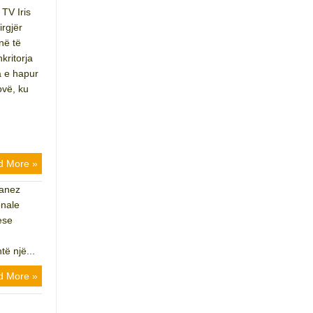
 TV Iris
rgjër
në të
kritorja
a e hapur
ovë, ku
d More »
danez
onale
ese
ë një...
d More »