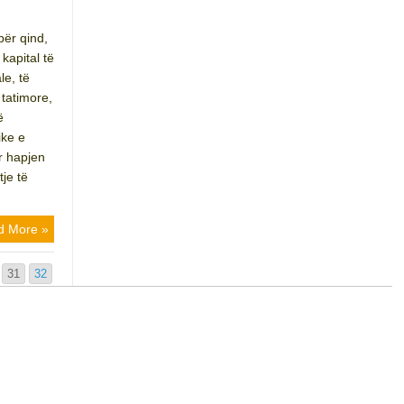
për qind,
kapital të
le, të
 tatimore,
ë
ike e
r hapjen
tje të
d More »
31
32