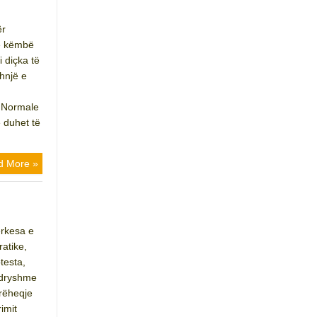
ër
në këmbë
i diçka të
thnjë e
. Normale
 duhet të
d More »
ërkesa e
ratike,
testa,
 ndryshme
rëheqje
imit