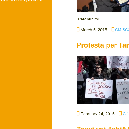
“Përdhunimi...
Posted
Author
March 5, 2015
CIJ SC
on
Protesta për T
Posted
Aut
February 24, 2015
CI
on