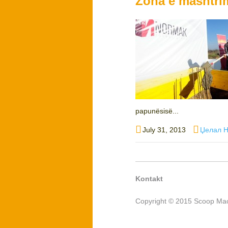
Zona e mashtri
papunësisë...
Posted
Author
July 31, 2013
Џелал Н
on
Kontakt
Copyright © 2015 Scoop Mac