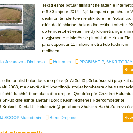
Teksti është botuar fillimisht në faqen e internetit
më 30 dhjetor 2014 Një kompani nga Ishujt e Vi
dëshiron të ndërtojë një shkritore në Probishtip, 
cilën do të shkrihet hekuri dhe çeliku i mbetur. Sh
do të ndërtohet vetëm në dy kilometra nga vrim
e zgjyrave e minierës së plumbit dhe zinkut Zlet
janë deponuar 11 milionë metra kub kadmium,
molibden,...
r
Categories
Tags
rija Jovanova - Dimitrova
Hulumtim
PROBISHTIP
,
SHKRITORJA
Rea
tar dhe analist hulumtues me përvojë. Ai është përfaqësuesi i projektit 
ti 2008, me detyrë që t’i koordinojë storjet kombëtare dhe transnaci
iri është bashkë-themelues dhe drejtor i Qendrës për Gazetari Hulumtu
Shkup dhe është anëtar i Bordit Këshillëdhënës Ndërkombëtar të
 Bruksel. Kontakt: xhelalneziri@gmail.com Zhaklina Haxhi-Zafirova ësht
uthor
Categories
Rea
IJ SCOOP Macedonia
Bordi Drejtues