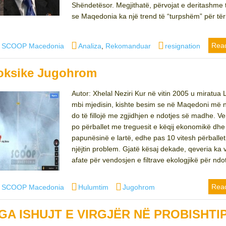
Shëndetësor. Megjithatë, përvojat e deritashme 
se Maqedonia ka një trend të “turpshëm” për të
hor
Categories
Tags
Rea
J SCOOP Macedonia
Analiza
,
Rekomanduar
resignation
toksike Jugohrom
Autor: Xhelal Neziri Kur në vitin 2005 u miratua Lig
mbi mjedisin, kishte besim se në Maqedoni më 
do të fillojë me zgjidhjen e ndotjes së madhe. Vend
po përballet me treguesit e këqij ekonomikë dhe
papunësinë e lartë, edhe pas 10 vitesh përballe
njëjtin problem. Gjatë kësaj dekade, qeveria ka 
afate për vendosjen e filtrave ekologjikë për ndot
hor
Categories
Tags
Rea
J SCOOP Macedonia
Hulumtim
Jugohrom
GA ISHUJT E VIRGJËR NË PROBISHTI