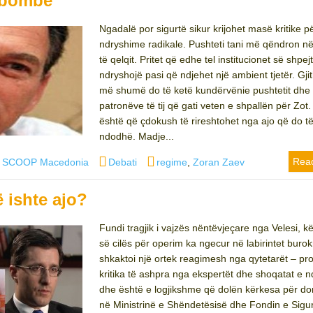
ë bombë
Ngadalë por sigurtë sikur krijohet masë kritike p
ndryshime radikale. Pushteti tani më qëndron 
të qelqit. Pritet që edhe tel institucionet së shpejt
ndryshojë pasi që ndjehet një ambient tjetër. Gji
më shumë do të ketë kundërvënie pushtetit dhe
patronëve të tij që gati veten e shpallën për Zot
është që çdokush të rireshtohet nga ajo që do të
ndodhë. Madje...
hor
Categories
Tags
Rea
J SCOOP Macedonia
Debati
regime
,
Zoran Zaev
ë ishte ajo?
Fundi tragjik i vajzës nëntëvjeçare nga Velesi, k
së cilës për operim ka ngecur në labirintet burok
shkaktoi një ortek reagimesh nga qytetarët – pro
kritika të ashpra nga ekspertët dhe shoqatat e
dhe është e logjikshme që dolën kërkesa për do
në Ministrinë e Shëndetësisë dhe Fondin e Sigur