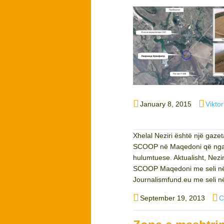
Posted
Autho
January 8, 2015
Vikto
on
Xhelal Neziri është një gaze
SCOOP në Maqedoni që nga vi
hulumtuese. Aktualisht, Nez
SCOOP Maqedoni me seli në 
Journalismfund.eu me seli në
Posted
A
September 19, 2013
C
on