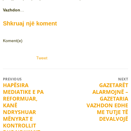
Vazhdon
…
Shkruaj një koment
Koment(e)
Tweet
Post
PREVIOUS
NEXT
HAPËSIRA
GAZETARËT
Previous
Next
navigation
MEDIATIKE E PA
ALARMOJNË –
post:
post:
REFORMUAR,
GAZETARIA
KANË
VAZHDON EDHE
NDRYSHUAR
ME TUTJE TË
MËNYRAT E
DEVALVOJË
KONTROLLIT