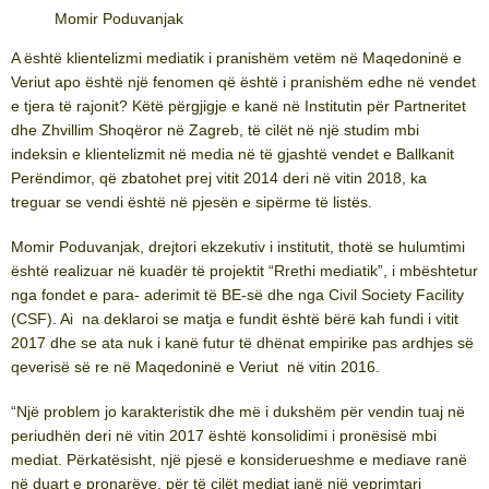
Momir Poduvanjak
A është klientelizmi mediatik i pranishëm vetëm në Maqedoninë e
Veriut apo është një fenomen që është i pranishëm edhe në vendet
e tjera të rajonit? Këtë përgjigje e kanë në Institutin për Partneritet
dhe Zhvillim Shoqëror në Zagreb, të cilët në një studim mbi
indeksin e klientelizmit në media në të gjashtë vendet e Ballkanit
Perëndimor, që zbatohet prej vitit 2014 deri në vitin 2018, ka
treguar se vendi është në pjesën e sipërme të listës.
Momir Poduvanjak, drejtori ekzekutiv i institutit, thotë se hulumtimi
është realizuar në kuadër të projektit “Rrethi mediatik”, i mbështetur
nga fondet e para- aderimit të BE-së dhe nga Civil Society Facility
(CSF). Ai na deklaroi se matja e fundit është bërë kah fundi i vitit
2017 dhe se ata nuk i kanë futur të dhënat empirike pas ardhjes së
qeverisë së re në Maqedoninë e Veriut në vitin 2016.
“Një problem jo karakteristik dhe më i dukshëm për vendin tuaj në
periudhën deri në vitin 2017 është konsolidimi i pronësisë mbi
mediat. Përkatësisht, një pjesë e konsiderueshme e mediave ranë
në duart e pronarëve, për të cilët mediat janë një veprimtari