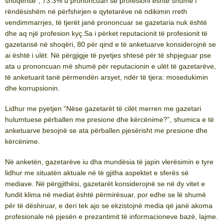
shoqërisë”, 73.3% u prononcuan se profesioni është shumë i
rëndësishëm në përfshirjen e qytetarëve në ndikimin rreth
vendimmarrjes, të tjerët janë prononcuar se gazetaria nuk është
dhe aq një profesion kyç.Sa i përket reputacionit të profesionit të
gazetarisë në shoqëri, 80 për qind e të anketuarve konsiderojnë se
ai është i ulët. Në përgjigje të pyetjes shtesë për të shpjeguar pse
ata u prononcuan më shumë për reputacionin e ulët të gazetarëve,
të anketuarit tanë përmendën arsyet, ndër të tjera: mosedukimin
dhe korrupsionin.
Lidhur me pyetjen “Nëse gazetarët të cilët merren me gazetari
hulumtuese përballen me presione dhe kërcënime?”, shumica e të
anketuarve besojnë se ata përballen pjesërisht me presione dhe
kërcënime.
Në anketën, gazetarëve iu dha mundësia të japin vlerësimin e tyre
lidhur me situatën aktuale në të gjitha aspektet e sferës së
mediave. Në përgjithësi, gazetarët konsiderojnë se në dy vitet e
fundit klima në mediat është përmirësuar, por edhe se lë shumë
për të dëshiruar, e deri tek ajo se ekzistojnë media që janë akoma
profesionale në pjesën e prezantimit të informacioneve bazë, lajme.