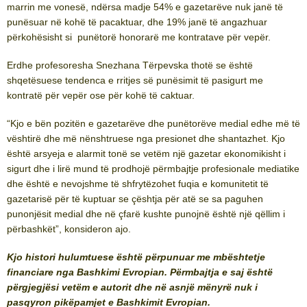
marrin me vonesë, ndërsa madje 54% e gazetarëve nuk janë të
punësuar në kohë të pacaktuar, dhe 19% janë të angazhuar
përkohësisht si punëtorë honorarë me kontratave për vepër.
Erdhe profesoresha Snezhana Tërpevska thotë se është
shqetësuese tendenca e rritjes së punësimit të pasigurt me
kontratë për vepër ose për kohë të caktuar.
“Kjo e bën pozitën e gazetarëve dhe punëtorëve medial edhe më të
vështirë dhe më nënshtruese nga presionet dhe shantazhet. Kjo
është arsyeja e alarmit tonë se vetëm një gazetar ekonomikisht i
sigurt dhe i lirë mund të prodhojë përmbajtje profesionale mediatike
dhe është e nevojshme të shfrytëzohet fuqia e komunitetit të
gazetarisë për të kuptuar se çështja për atë se sa paguhen
punonjësit medial dhe në çfarë kushte punojnë është një qëllim i
përbashkët”, konsideron ajo.
Kjo histori hulumtuese është përpunuar me mbështetje
financiare nga Bashkimi Evropian. Përmbajtja e saj është
përgjegjësi vetëm e autorit dhe në asnjë mënyrë nuk i
pasqyron pikëpamjet e Bashkimit Evropian.