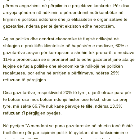
përmes angazhimit në përpilimin e projekteve konkrete. Për disa,
arsyeja qëndron në ndikimin e përqendrimit ndërkombëtar në
krijimin e politikës editoriale dhe jo efikasitetin e organizatave të
gazetarisë, ndërsa për të tjerët ekziston edhe nepotizëm.
Aq sa politika dhe qendrat ekonomike të fuqisë ndikojnë në
shfaqjen e praktikës klienteliste në hapësirën e mediave, 60% e
gazetarëve arsyen për korrupsion e shohin tek pronarët e mediave,
11% u prononcuan se si pronarët ashtu edhe gazetarët janë ata që
lejojnë që fuqia politike dhe ekonomike të ndikojë në politikën
redaktuese, por edhe në arritjen e përfitimeve, ndërsa 29%
refuzuan të përgjigjen.
Disa gazetarëve, respektivisht 20% të tyre, u janë ofruar para për
të botuar ose mos botuar ndonjë histori ose tekst, shumica prej
tyre, më saktë 66.7% nuk kanë përvojë të tillë, ndërsa 13.3%
refuzuan t’i përgjigjen pyetjes.
Në pyetjen “A mendoni se puna gazetareske në shtetin tonë është
thelbësore për participimin politik të qytetarit dhe funksionimin e