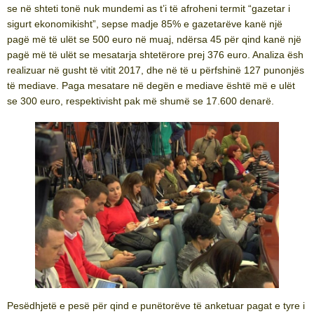
se në shteti tonë nuk mundemi as t’i të afroheni termit “gazetar i
sigurt ekonomikisht”, sepse madje 85% e gazetarëve kanë një
pagë më të ulët se 500 euro në muaj, ndërsa 45 për qind kanë një
pagë më të ulët se mesatarja shtetërore prej 376 euro. Analiza ësh
realizuar në gusht të vitit 2017, dhe në të u përfshinë 127 punonjës
të mediave. Paga mesatare në degën e mediave është më e ulët
se 300 euro, respektivisht pak më shumë se 17.600 denarë.
Pesëdhjetë e pesë për qind e punëtorëve të anketuar pagat e tyre i