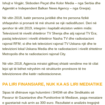
Ishujt e Virgjër, Sloboden Peçat dhe Kolor Media – nga Serbia dhe
Agjentët e Independent Balkan News Agency – nga Greqia).
Në vitin 2018, katër persona juridikë dhe tre persona fizikë
shfaqeshin si pronarë të më shumë se një radiodifuzeri. Deri në
qershor të vitit 2019, integrim i kapitalit ekziston vetëm midis:
Televizionit të nivelit shtetëror TV Shenja dhe atij rajonal TV Era;
pastaj televizioni i nivelit shtetëror Nasha TV dhe radiostacioni
rajonal RFM; si dhe tek televizioni rajonal TV Uskana një dhe te
televizioni lokal Uskana Media dhe te radiostacioni i nivelit shtetëror
Metropolis dhe te radiostacioni rajonal City.
Në vitin 2018, Agjencia miratoi gjithsej shtatë vendime me të cilat
lejoi që të bëhet ndryshim në strukturën pronësore të tre
televizioneve dhe katër radiostacioneve.
PA LIRI FINANSIARE, NUK KA AS LIRI MEDIATIKE
Sipas të dhënave nga hulumtimi i SHGM-së dhe Sindikatës së
Pavarur të Gazetarëve dhe Punëtorëve të Mediave, paga mesatare
e gazetarisë nuk arrin as 300 euro. Rezultatet e analizës tregojnë