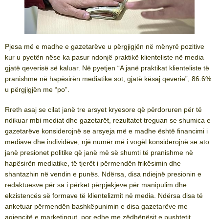
Pjesa më e madhe e gazetarëve u përgjigjën në mënyrë pozitive
kur u pyetën nëse ka pasur ndonjë praktikë klienteliste në media
gjatë qeverisë së kaluar. Në pyetjen “A janë praktikat klienteliste të
pranishme në hapësirën mediatike sot, gjatë kësaj qeverie”, 86.6%
u përgjigjën me “po”.
Rreth asaj se cilat janë tre arsyet kryesore që përdoruren për të
ndikuar mbi mediat dhe gazetarët, rezultatet treguan se shumica e
gazetarëve konsiderojnë se arsyeja më e madhe është financimi i
mediave dhe individëve, një numër më i vogël konsiderojnë se ato
janë presionet politike që janë më së shumti të pranishme në
hapësirën mediatike, të tjerët i përmendën frikësimin dhe
shantazhin në vendin e punës. Ndërsa, disa ndiejnë presionin e
redaktuesve për sa i përket përpjekjeve për manipulim dhe
ekzistencës së formave të klientelizmit në media. Ndërsa disa të
anketuar përmendën bashkëpunimin e disa gazetarëve me
agjencitë e marketingut, por edhe me zëdhënësit e pushtetit,