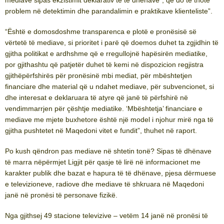
mediave sipas ekzistimit deklarativ të të dhënave”, që do të thotë
problem në detektimin dhe parandalimin e praktikave klienteliste”.
“Është e domosdoshme transparenca e plotë e pronësisë së
vërtetë të mediave, si prioritet i parë që doemos duhet ta zgjidhin të
gjitha politikat e ardhshme që e rregullojnë hapësirën mediatike,
por gjithashtu që patjetër duhet të kemi në dispozicion regjistra
gjithëpërfshirës për pronësinë mbi mediat, për mbështetjen
financiare dhe material që u ndahet mediave, për subvencionet, si
dhe interesat e deklaruara të atyre që janë të përfshirë në
vendimmarrjen për çështje mediatike. ‘Mbështetja’ financiare e
mediave me mjete buxhetore është një model i njohur mirë nga të
gjitha pushtetet në Maqedoni vitet e fundit”, thuhet në raport.
Po kush qëndron pas mediave në shtetin tonë? Sipas të dhënave
të marra nëpërmjet Ligjit për qasje të lirë në informacionet me
karakter publik dhe bazat e hapura të të dhënave, pjesa dërmuese
e televizioneve, radiove dhe mediave të shkruara në Maqedoni
janë në pronësi të personave fizikë.
Nga gjithsej 49 stacione televizive – vetëm 14 janë në pronësi të