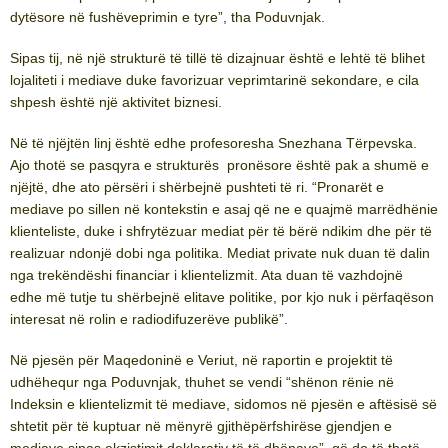
dytësore në fushëveprimin e tyre”, tha Poduvnjak.
Sipas tij, në një strukturë të tillë të dizajnuar është e lehtë të blihet
lojaliteti i mediave duke favorizuar veprimtarinë sekondare, e cila
shpesh është një aktivitet biznesi.
Në të njëjtën linj është edhe profesoresha Snezhana Tërpevska.
Ajo thotë se pasqyra e strukturës pronësore është pak a shumë e
njëjtë, dhe ato përsëri i shërbejnë pushteti të ri. “Pronarët e
mediave po sillen në kontekstin e asaj që ne e quajmë marrëdhënie
klienteliste, duke i shfrytëzuar mediat për të bërë ndikim dhe për të
realizuar ndonjë dobi nga politika. Mediat private nuk duan të dalin
nga trekëndëshi financiar i klientelizmit. Ata duan të vazhdojnë
edhe më tutje tu shërbejnë elitave politike, por kjo nuk i përfaqëson
interesat në rolin e radiodifuzerëve publikë”.
Në pjesën për Maqedoninë e Veriut, në raportin e projektit të
udhëhequr nga Poduvnjak, thuhet se vendi “shënon rënie në
Indeksin e klientelizmit të mediave, sidomos në pjesën e aftësisë së
shtetit për të kuptuar në mënyrë gjithëpërfshirëse gjendjen e