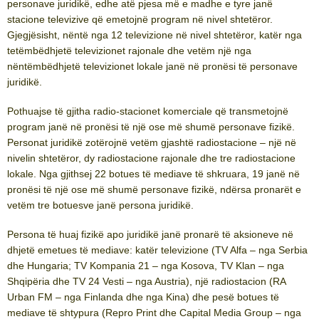
personave juridikë, edhe atë pjesa më e madhe e tyre janë
stacione televizive që emetojnë program në nivel shtetëror.
Gjegjësisht, nëntë nga 12 televizione në nivel shtetëror, katër nga
tetëmbëdhjetë televizionet rajonale dhe vetëm një nga
nëntëmbëdhjetë televizionet lokale janë në pronësi të personave
juridikë.
Pothuajse të gjitha radio-stacionet komerciale që transmetojnë
program janë në pronësi të një ose më shumë personave fizikë.
Personat juridikë zotërojnë vetëm gjashtë radiostacione – një në
nivelin shtetëror, dy radiostacione rajonale dhe tre radiostacione
lokale. Nga gjithsej 22 botues të mediave të shkruara, 19 janë në
pronësi të një ose më shumë personave fizikë, ndërsa pronarët e
vetëm tre botuesve janë persona juridikë.
Persona të huaj fizikë apo juridikë janë pronarë të aksioneve në
dhjetë emetues të mediave: katër televizione (TV Alfa – nga Serbia
dhe Hungaria; TV Kompania 21 – nga Kosova, TV Klan – nga
Shqipëria dhe TV 24 Vesti – nga Austria), një radiostacion (RA
Urban FM – nga Finlanda dhe nga Kina) dhe pesë botues të
mediave të shtypura (Repro Print dhe Capital Media Group – nga